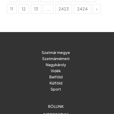
11
12
13
...
2423
2424
›
Szatmár megye
Szatmárnémeti
Nagykároly
Vidék
Belföld
Külföld
Sport
RÓLUNK