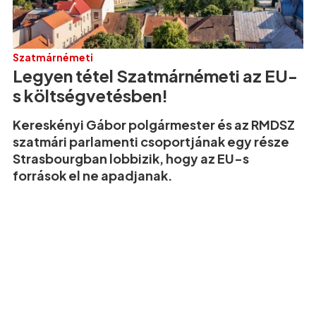
Szatmárnémeti
Legyen tétel Szatmárnémeti az EU-
s költségvetésben!
Kereskényi Gábor polgármester és az RMDSZ
szatmári parlamenti csoportjának egy része
Strasbourgban lobbizik, hogy az EU-s
források el ne apadjanak.