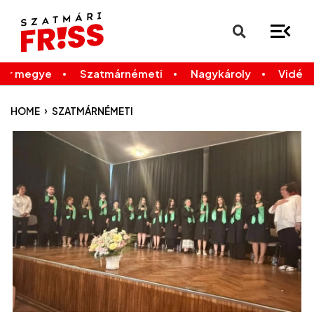
×
Legfrissebb
Bármikor
már megye
Szatmárnémeti
Nagykároly
Vidék
›
HOME
SZATMÁRNÉMETI