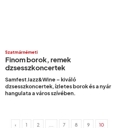
Szatmárnémeti
Finom borok, remek
dzsesszkoncertek
Samfest Jazz&Wine – kiváló
dzsesszkoncertek, ízletes borok és a nyár
hangulata a város szívében.
‹
1
2
...
7
8
9
10