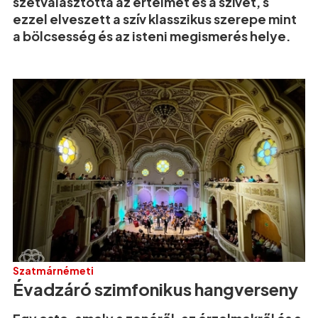
szétválasztotta az értelmet és a szívet, s
ezzel elveszett a szív klasszikus szerepe mint
a bölcsesség és az isteni megismerés helye.
Szatmárnémeti
Évadzáró szimfonikus hangverseny