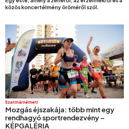
Egy este, amely a zenéről, az érzelmekről és a
közös koncertélmény öröméről szól.
Szatmárnémeti
Mozgás éjszakája: több mint egy
rendhagyó sportrendezvény –
KÉPGALÉRIA