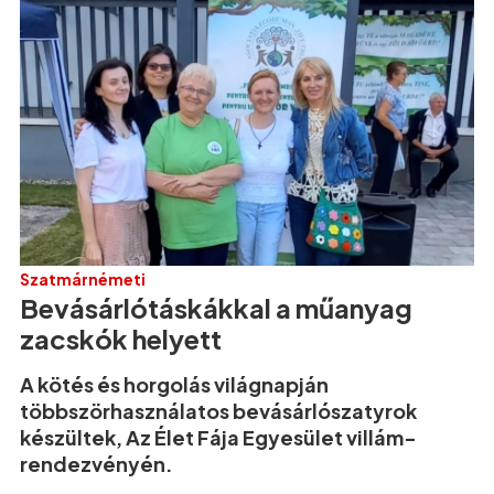
Szatmárnémeti
Bevásárlótáskákkal a műanyag
zacskók helyett
A kötés és horgolás világnapján
többszörhasználatos bevásárlószatyrok
készültek, Az Élet Fája Egyesület villám-
rendezvényén.