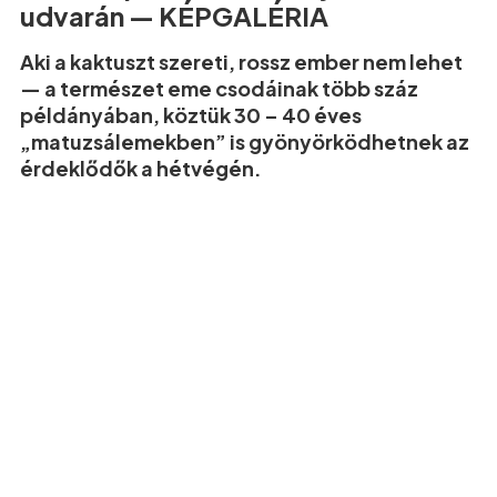
udvarán — KÉPGALÉRIA
Aki a kaktuszt szereti, rossz ember nem lehet
— a természet eme csodáinak több száz
példányában, köztük 30 – 40 éves
„matuzsálemekben” is gyönyörködhetnek az
érdeklődők a hétvégén.