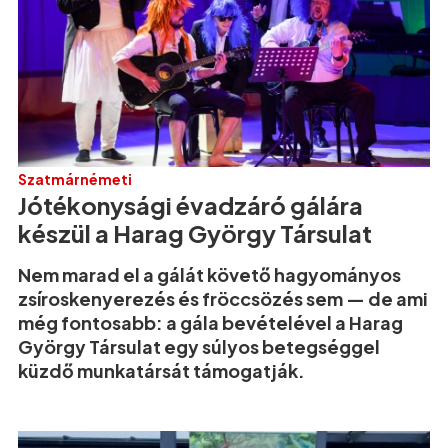
Szatmárnémeti
Jótékonysági évadzáró gálára
készül a Harag György Társulat
Nem marad el a gálát követő hagyományos
zsíroskenyerezés és fröccsözés sem — de ami
még fontosabb: a gála bevételével a Harag
György Társulat egy súlyos betegséggel
küzdő munkatársát támogatják.