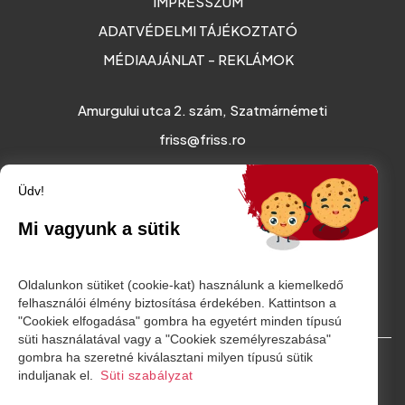
IMPRESSZUM
ADATVÉDELMI TÁJÉKOZTATÓ
MÉDIAAJÁNLAT - REKLÁMOK
Amurgului utca 2. szám, Szatmárnémeti
friss@friss.ro
Üdv!
Mi vagyunk a sütik
Oldalunkon sütiket (cookie-kat) használunk a kiemelkedő
felhasználói élmény biztosítása érdekében. Kattintson a
"Cookiek elfogadása" gombra ha egyetért minden típusú
süti használatával vagy a "Cookiek személyreszabása"
gombra ha szeretné kiválasztani milyen típusú sütik
© Minden jog fenntartva. 2026
induljanak el.
Süti szabályzat