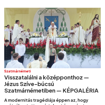
Szatmárnémeti
Visszatalálni a középponthoz —
Jézus Szíve-búcsú
Szatmárnémetiben — KÉPGALÉRIA
A modernitás tragédiája éppen az, hogy