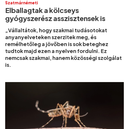
Szatmárnémeti
Elballagtak a kölcseys
gyógyszerész asszisztensek is
„Vállaltátok, hogy szakmai tudásotokat
anyanyelveteken szerzitek meg, és
remélhetőleg a jövőben is sok beteghez
tudtok majd ezen a nyelven fordulni. Ez
nemcsak szakmai, hanem közösségi szolgálat
is.