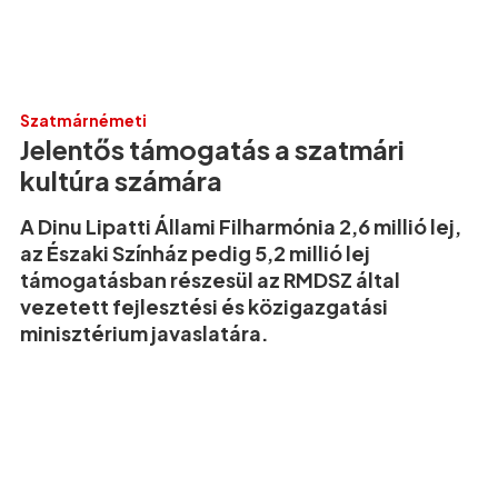
Szatmárnémeti
Jelentős támogatás a szatmári
kultúra számára
A Dinu Lipatti Állami Filharmónia 2,6 millió lej,
az Északi Színház pedig 5,2 millió lej
támogatásban részesül az RMDSZ által
vezetett fejlesztési és közigazgatási
minisztérium javaslatára.