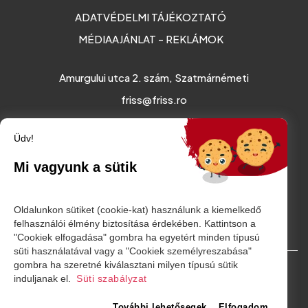
ADATVÉDELMI TÁJÉKOZTATÓ
MÉDIAAJÁNLAT - REKLÁMOK
Amurgului utca 2. szám, Szatmárnémeti
friss@friss.ro
Üdv!
Mi vagyunk a sütik
Oldalunkon sütiket (cookie-kat) használunk a kiemelkedő
felhasználói élmény biztosítása érdekében. Kattintson a
"Cookiek elfogadása" gombra ha egyetért minden típusú
süti használatával vagy a "Cookiek személyreszabása"
gombra ha szeretné kiválasztani milyen típusú sütik
© Minden jog fenntartva. 2026
induljanak el.
Süti szabályzat
További lehetősegek
Elfogadom