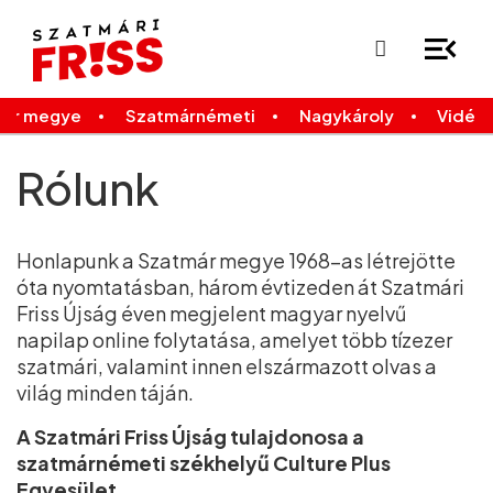
×
Legfrissebb
Bármikor
már megye
Szatmárnémeti
Nagykároly
Vidék
Rólunk
Honlapunk a Szatmár megye 1968-as létrejötte
óta nyomtatásban, három évtizeden át Szatmári
Friss Újság éven megjelent magyar nyelvű
napilap online folytatása, amelyet több tízezer
szatmári, valamint innen elszármazott olvas a
világ minden táján.
A Szatmári Friss Újság tulajdonosa a
szatmárnémeti székhelyű Culture Plus
Egyesület.