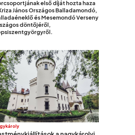
rcsoportjának első díját hozta haza
Kriza János Országos Balladamondó,
alladaéneklő és Mesemondó Verseny
szágos döntőjéről,
psiszentgyörgyről.
gykároly
estménykiállítások a nagykárolyi