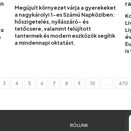
an
r
Megújult környezet várja a gyerekeket
a nagykárolyi 1-es Számú Napköziben:
Ko
hőszigetelés, nyílászáró- és
Li
tetőcsere, valamint felújított
ra
Li
tantermek és modern eszközök segítik
s
év
a mindennapi oktatást.
Eu
is
3
4
5
6
7
8
9
10
...
470
RÓLUNK