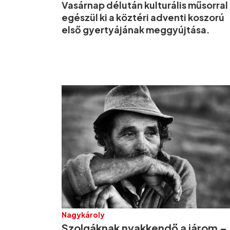
Vasárnap délután kulturális műsorral
egészül ki a köztéri adventi koszorú
első gyertyájának meggyújtása.
Nagykároly
Szolgáknak nyakkendő a járom –