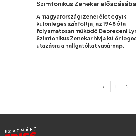
Szimfonikus Zenekar előadásáb
A magyarországi zenei élet egyik
különleges színfoltja, az 1948 óta
folyamatosan működő Debreceni Ly
Szimfonikus Zenekar hívja különlege
utazásra a hallgatókat vasárnap.
‹
1
2