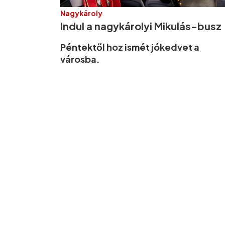
Nagykároly
Indul a nagykárolyi Mikulás-busz
Péntektől hoz ismét jókedvet a
városba.