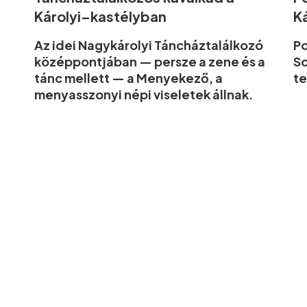
Károlyi–kastélyban
K
Az idei Nagykárolyi Táncháztalálkozó
Po
középpontjában — persze a zene és a
So
tánc mellett — a Menyekező, a
te
menyasszonyi népi viseletek állnak.