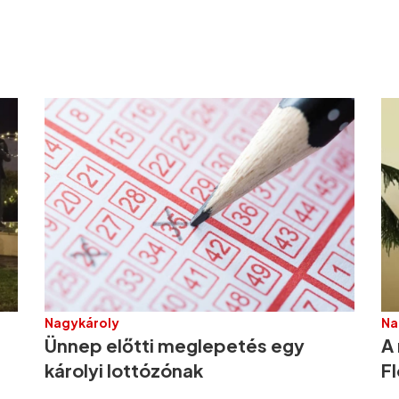
Nagykároly
Na
Ünnep előtti meglepetés egy
A 
károlyi lottózónak
F