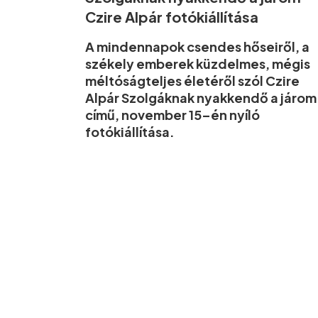
Czire Alpár fotókiállítása
A mindennapok csendes hőseiről, a
székely emberek küzdelmes, mégis
méltóságteljes életéről szól Czire
Alpár Szolgáknak nyakkendő a járom
című, november 15–én nyíló
fotókiállítása.