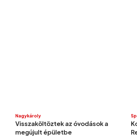
Nagykároly
Sp
Visszaköltöztek az óvodások a
Ko
megújult épületbe
R