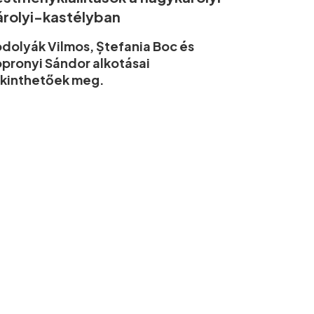
árolyi-kastélyban
dolyák Vilmos, Ștefania Boc és
pronyi Sándor alkotásai
kinthetőek meg.