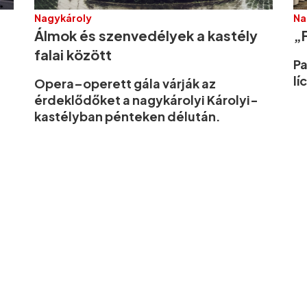
Nagykároly
Na
Álmok és szenvedélyek a kastély
„F
falai között
Pa
lí
Opera–operett gála várják az
érdeklődőket a nagykárolyi Károlyi-
kastélyban pénteken délután.