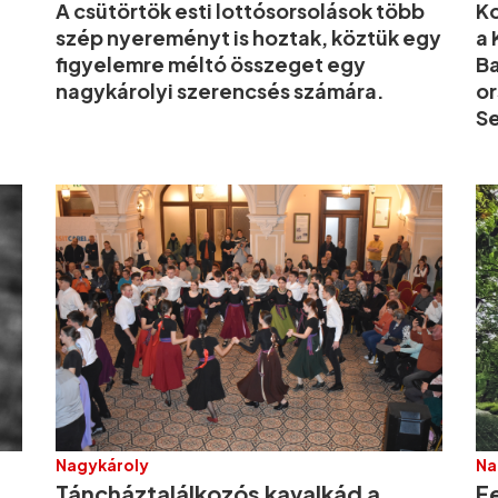
A csütörtök esti lottósorsolások több
Ko
szép nyereményt is hoztak, köztük egy
a 
figyelemre méltó összeget egy
B
nagykárolyi szerencsés számára.
or
Se
Nagykároly
Na
Táncháztalálkozós kavalkád a
F