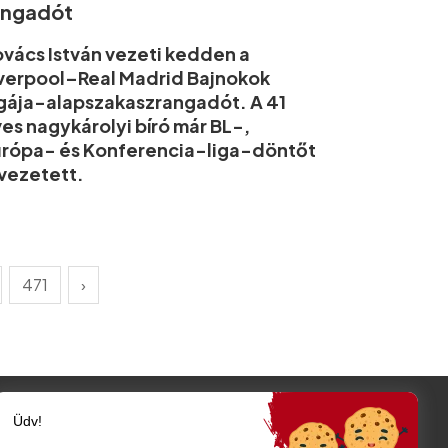
angadót
vács István vezeti kedden a
verpool–Real Madrid Bajnokok
gája-alapszakaszrangadót. A 41
es nagykárolyi bíró már BL-,
rópa- és Konferencia-liga-döntőt
 vezetett.
471
›
Üdv!
Szatmár megye
Szatmárnémeti