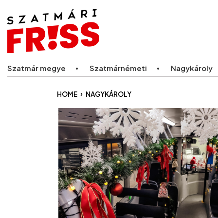
Legfriss
Szatmár megye
Szatmárnémeti
Nagykároly
›
HOME
NAGYKÁROLY