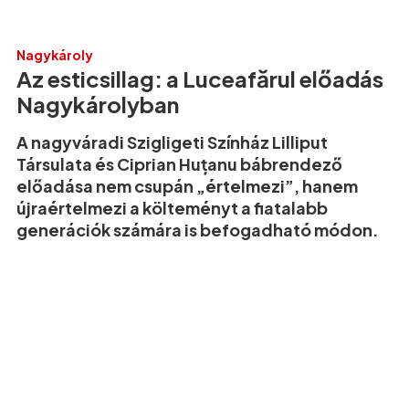
Nagykároly
Az esticsillag: a Luceafărul előadás
Nagykárolyban
A nagyváradi Szigligeti Színház Lilliput
Társulata és Ciprian Huțanu bábrendező
előadása nem csupán „értelmezi”, hanem
újraértelmezi a költeményt a fiatalabb
generációk számára is befogadható módon.