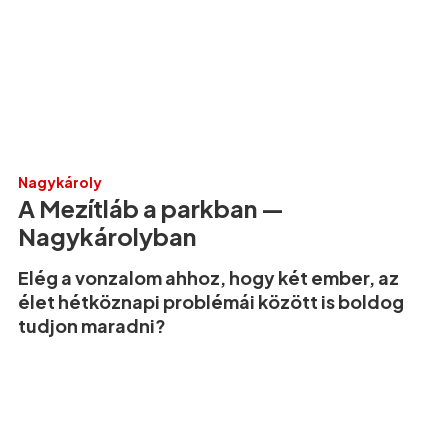
Nagykároly
A Mezítláb a parkban —
Nagykárolyban
Elég a vonzalom ahhoz, hogy két ember, az
élet hétköznapi problémái között is boldog
tudjon maradni?