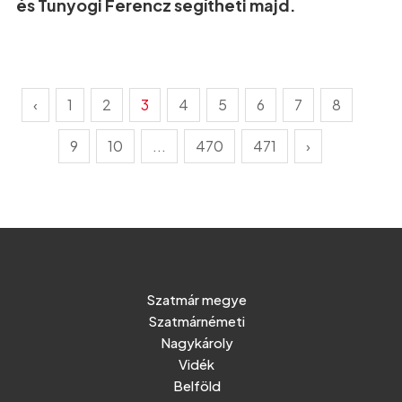
és Tunyogi Ferencz segítheti majd.
‹
1
2
3
4
5
6
7
8
9
10
...
470
471
›
Szatmár megye
Szatmárnémeti
Nagykároly
Vidék
Belföld