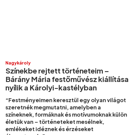
Nagykároly
Színekbe rejtett történeteim –
Bárány Mária festőművész kiállítása
nyílik a Károlyi-kastélyban
“Festményeimen keresztül egy olyan világot
szeretnék megmutatni, amelyben a
színeknek, formáknak és motívumoknak külön
életük van – történeteket mesélnek,
emlékeket idéznek és érzéseket