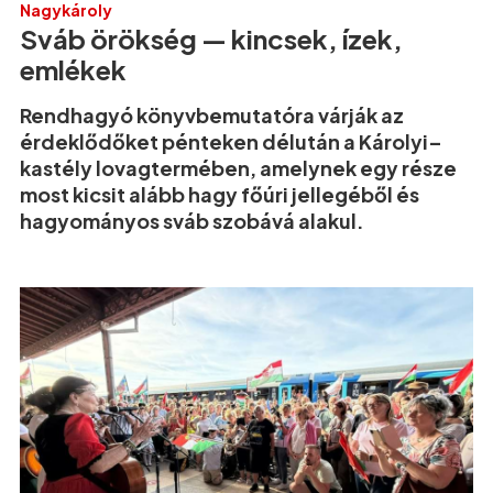
Nagykároly
Sváb örökség — kincsek, ízek,
emlékek
Rendhagyó könyvbemutatóra várják az
érdeklődőket pénteken délután a Károlyi–
kastély lovagtermében, amelynek egy része
most kicsit alább hagy főúri jellegéből és
hagyományos sváb szobává alakul.