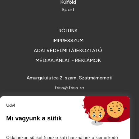
Külföld
Sport
RÓLUNK
IMPRESSZUM
ADATVÉDELMI TÁJÉKOZTATÓ
MÉDIAAJÁNLAT - REKLÁMOK
Amurgului utca 2. szám, Szatmárnémeti
friss@friss.ro
Üdv!
Mi vagyunk a sütik
Oldalunkon sütiket (cookie-kat) használunk a kiemelkedő