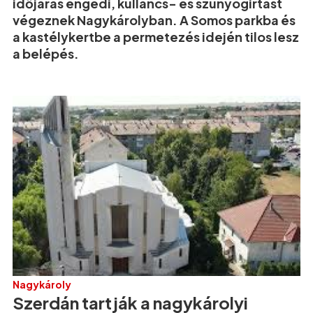
időjárás engedi, kullancs- és szúnyogirtást
végeznek Nagykárolyban. A Somos parkba és
a kastélykertbe a permetezés idején tilos lesz
a belépés.
Nagykároly
Szerdán tartják a nagykárolyi