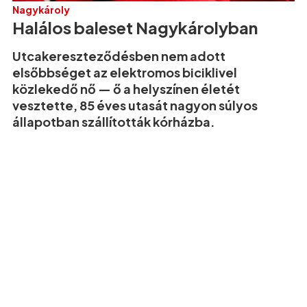
Nagykároly
Halálos baleset Nagykárolyban
Utcakereszteződésben nem adott
elsőbbséget az elektromos biciklivel
közlekedő nő — ő a helyszínen életét
vesztette, 85 éves utasát nagyon súlyos
állapotban szállították kórházba.