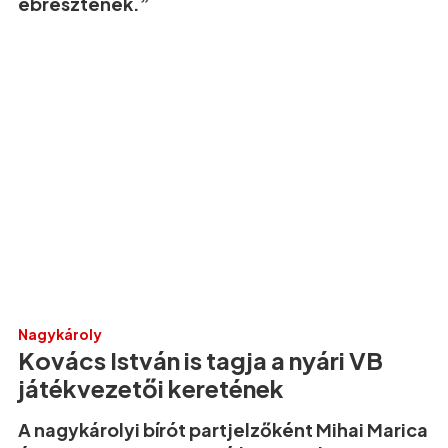
ébresztenek.”
Nagykároly
Kovács István is tagja a nyári VB
játékvezetői keretének
A nagykárolyi bírót partjelzőként Mihai Marica