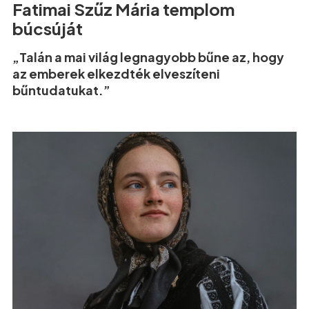
Fatimai Szűz Mária templom
búcsúját
„Talán a mai világ legnagyobb bűne az, hogy
az emberek elkezdték elveszíteni
bűntudatukat.”