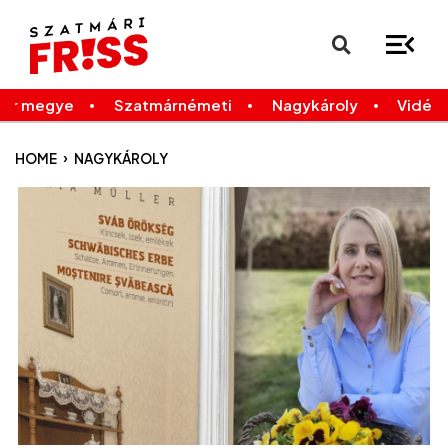
×
Legfrissebb
Bármikor
már megye
Szatmárnémeti
Nagykároly
Vidék
›
HOME
NAGYKÁROLY