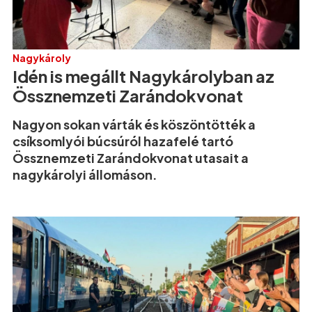
Nagykároly
Idén is megállt Nagykárolyban az
Össznemzeti Zarándokvonat
Nagyon sokan várták és köszöntötték a
csíksomlyói búcsúról hazafelé tartó
Össznemzeti Zarándokvonat utasait a
nagykárolyi állomáson.