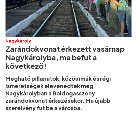
Nagykároly
Zarándokvonat érkezett vasárnap
Nagykárolyba, ma befut a
következő!
Megható pillanatok, közös imák és régi
ismeretségek elevenedtek meg
Nagykárolyban a Boldogasszony
zarándokvonat érkezésekor. Ma újabb
szerelvény fut be a városba.