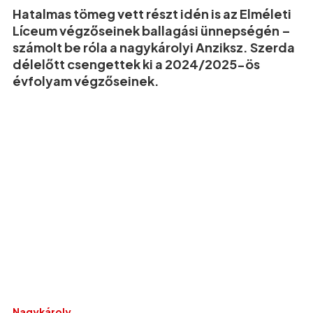
Hatalmas tömeg vett részt idén is az Elméleti
Líceum végzőseinek ballagási ünnepségén –
számolt be róla a nagykárolyi Anziksz. Szerda
délelőtt csengettek ki a 2024/2025-ös
évfolyam végzőseinek.
Nagykároly