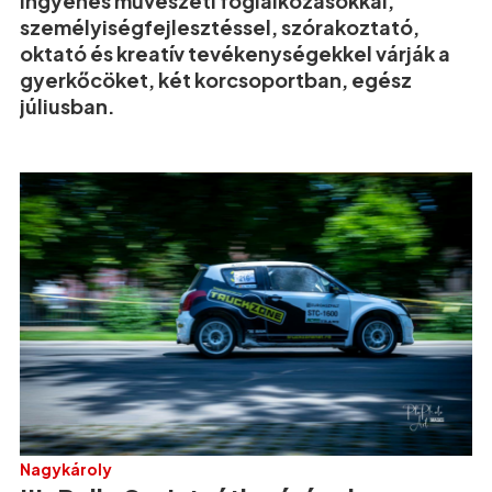
Ingyenes művészeti foglalkozásokkal,
személyiségfejlesztéssel, szórakoztató,
oktató és kreatív tevékenységekkel várják a
gyerkőcöket, két korcsoportban, egész
júliusban.
Nagykároly