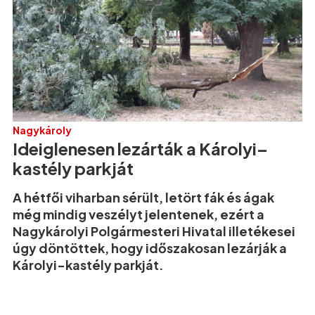
Nagykároly
Ideiglenesen lezárták a Károlyi–
kastély parkját
A hétfői viharban sérült, letört fák és ágak
még mindig veszélyt jelentenek, ezért a
Nagykárolyi Polgármesteri Hivatal illetékesei
úgy döntöttek, hogy időszakosan lezárják a
Károlyi-kastély parkját.