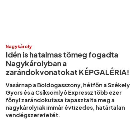
Nagykároly
Idén is hatalmas tömeg fogadta
Nagykárolyban a
zarándokvonatokat KÉPGALÉRIA!
Vasárnap a Boldogasszony, hétfőn a Székely
Gyors és a Csíksomlyó Expressz több ezer
főnyi zarándokutasa tapasztalta meg a
nagykárolyiak immár évtizedes, határtalan
vendégszeretetét.