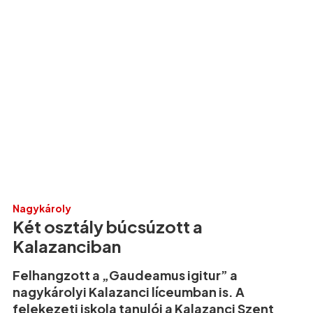
Nagykároly
Két osztály búcsúzott a
Kalazanciban
Felhangzott a „Gaudeamus igitur” a
nagykárolyi Kalazanci líceumban is. A
felekezeti iskola tanulói a Kalazanci Szent