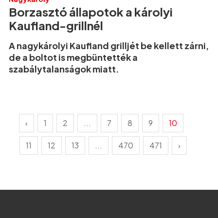
Borzasztó állapotok a károlyi
Kaufland-grillnél
A nagykárolyi Kaufland grilljét be kellett zárni,
de a boltot is megbüntették a
szabálytalanságok miatt.
‹
1
2
...
7
8
9
10
11
12
13
...
470
471
›