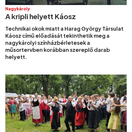
Nagykároly
A kripli helyett Káosz
Technikai okok miatt a Harag György Társulat
Káosz című előadását tekinthetik meg a
nagykárolyi színházbérletesek a
műsortervben korábban szereplő darab
helyett.