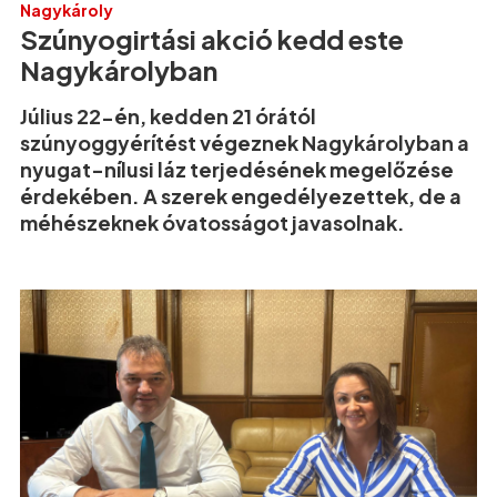
Nagykároly
Szúnyogirtási akció kedd este
Nagykárolyban
Július 22-én, kedden 21 órától
szúnyoggyérítést végeznek Nagykárolyban a
nyugat-nílusi láz terjedésének megelőzése
érdekében. A szerek engedélyezettek, de a
méhészeknek óvatosságot javasolnak.