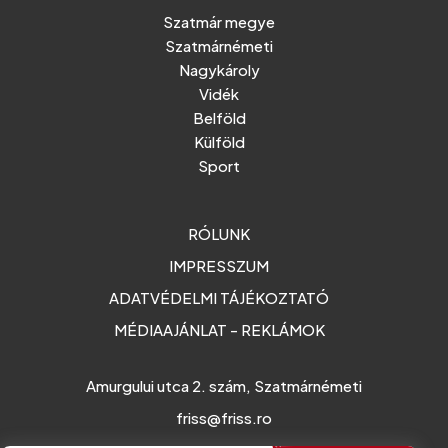
Szatmár megye
Szatmárnémeti
Nagykároly
Vidék
Belföld
Külföld
Sport
RÓLUNK
IMPRESSZUM
ADATVÉDELMI TÁJÉKOZTATÓ
MÉDIAAJÁNLAT - REKLÁMOK
Amurgului utca 2. szám, Szatmárnémeti
friss@friss.ro