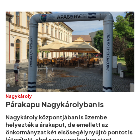
Nagykároly
Párakapu Nagykárolyban is
Nagykároly központjában is üzembe
helyezték a árakaput, de emellett az
önkormányzat két elsősegélynyújtó pontot is
létesített, ahol a nagy melegben vizet,