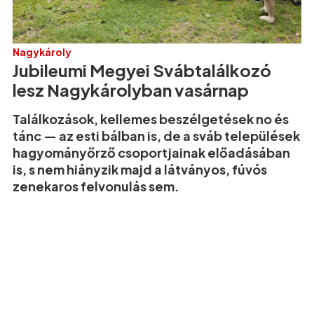
Nagykároly
Jubileumi Megyei Svábtalálkozó
lesz Nagykárolyban vasárnap
Találkozások, kellemes beszélgetések no és
tánc — az esti bálban is, de a sváb települések
hagyományőrző csoportjainak előadásában
is, s nem hiányzik majd a látványos, fúvós
zenekaros felvonulás sem.