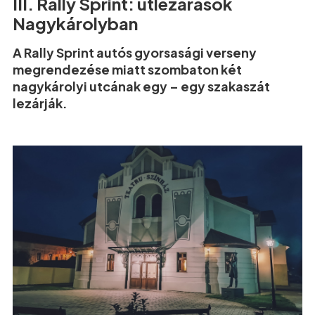
III. Rally Sprint: útlezárások
Nagykárolyban
A Rally Sprint autós gyorsasági verseny
megrendezése miatt szombaton két
nagykárolyi utcának egy – egy szakaszát
lezárják.