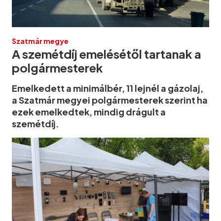
Szatmár megye
A szemétdíj emelésétől tartanak a
polgármesterek
Emelkedett a minimálbér, 11 lejnél a gázolaj,
a Szatmár megyei polgármesterek szerint ha
ezek emelkedtek, mindig drágult a
szemétdíj.