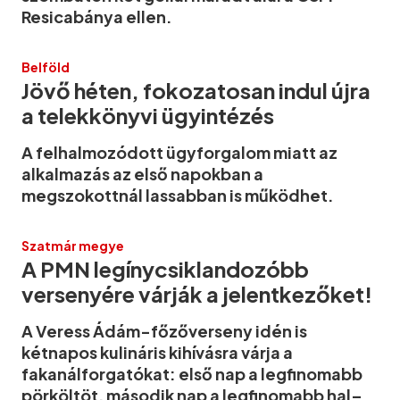
Resicabánya ellen.
Belföld
Jövő héten, fokozatosan indul újra
a telekkönyvi ügyintézés
A felhalmozódott ügyforgalom miatt az
alkalmazás az első napokban a
megszokottnál lassabban is működhet.
Szatmár megye
A PMN legínycsiklandozóbb
versenyére várják a jelentkezőket!
A Veress Ádám-főzőverseny idén is
kétnapos kulináris kihívásra várja a
fakanálforgatókat: első nap a legfinomabb
pörköltöt, második nap a legfinomabb hal–