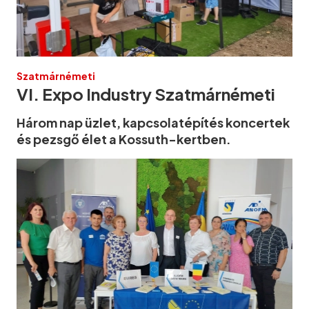
Szatmárnémeti
VI. Expo Industry Szatmárnémeti
Három nap üzlet, kapcsolatépítés koncertek
és pezsgő élet a Kossuth-kertben.