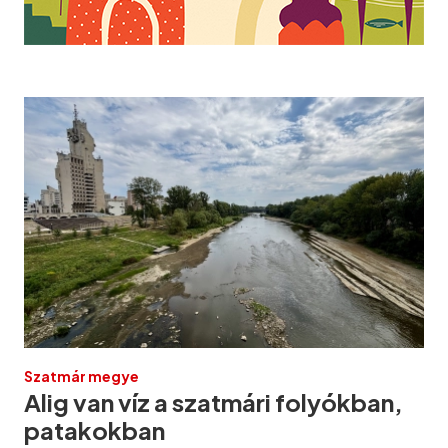
Szatmár megye
Alig van víz a szatmári folyókban,
patakokban