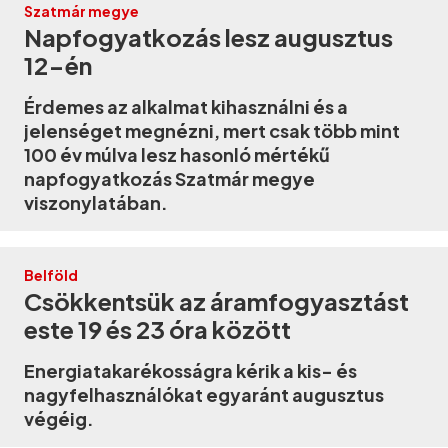
Szatmár megye
Napfogyatkozás lesz augusztus
12-én
Érdemes az alkalmat kihasználni és a
jelenséget megnézni, mert csak több mint
100 év múlva lesz hasonló mértékű
napfogyatkozás Szatmár megye
viszonylatában.
Belföld
Csökkentsük az áramfogyasztást
este 19 és 23 óra között
Energiatakarékosságra kérik a kis- és
nagyfelhasználókat egyaránt augusztus
végéig.