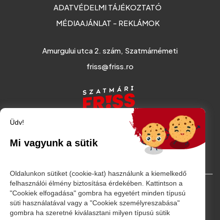
ADATVÉDELMI TÁJÉKOZTATÓ
MÉDIAAJÁNLAT - REKLÁMOK
Amurgului utca 2. szám, Szatmárnémeti
friss@friss.ro
Üdv!
Mi vagyunk a sütik
Oldalunkon sütiket (cookie-kat) használunk a kiemelkedő
felhasználói élmény biztosítása érdekében. Kattintson a
© Minden jog fenntartva. 2026
"Cookiek elfogadása" gombra ha egyetért minden típusú
süti használatával vagy a "Cookiek személyreszabása"
gombra ha szeretné kiválasztani milyen típusú sütik