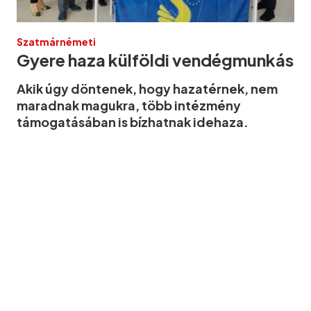
Szatmárnémeti
Gyere haza külföldi vendégmunkás
Akik úgy döntenek, hogy hazatérnek, nem
maradnak magukra, több intézmény
támogatásában is bízhatnak idehaza.