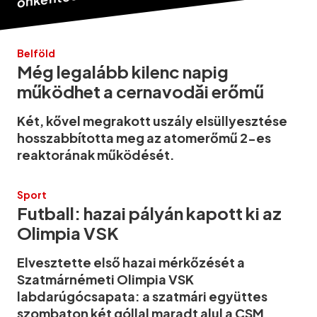
Belföld
Még legalább kilenc napig
működhet a cernavodăi erőmű
Két, kővel megrakott uszály elsüllyesztése
hosszabbította meg az atomerőmű 2-es
reaktorának működését.
Sport
Futball: hazai pályán kapott ki az
Olimpia VSK
Elvesztette első hazai mérkőzését a
Szatmárnémeti Olimpia VSK
labdarúgócsapata: a szatmári együttes
szombaton két góllal maradt alul a CSM