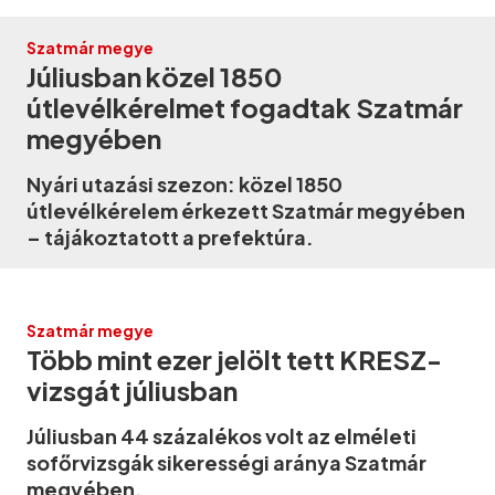
Szatmár megye
Júliusban közel 1850
útlevélkérelmet fogadtak Szatmár
megyében
Nyári utazási szezon: közel 1850
útlevélkérelem érkezett Szatmár megyében
– tájákoztatott a prefektúra.
Szatmár megye
Több mint ezer jelölt tett KRESZ-
vizsgát júliusban
Júliusban 44 százalékos volt az elméleti
sofőrvizsgák sikerességi aránya Szatmár
megyében.