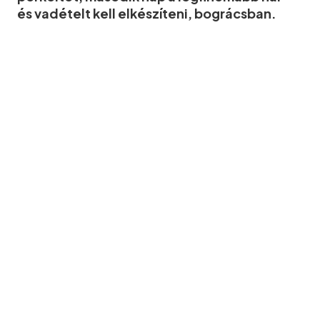
és vadételt kell elkészíteni, bográcsban.