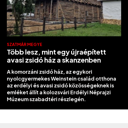
SZATMÁR MEGYE
Több lesz, mint egy újraépített
avasi zsidó ház a skanzenben
A komorzáni zsidó ház, az egykori
nyolcgyermekes Weinstein család otthona
az erdélyi és avasi zsidó közösségeknek is
emléket állít a kolozsvári Erdélyi Néprajzi
Múzeum szabadtéri részlegén.