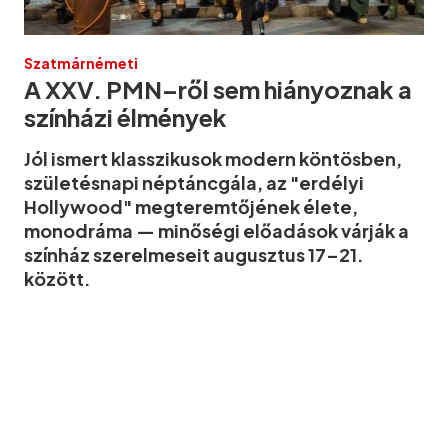
Szatmárnémeti
A XXV. PMN–ről sem hiányoznak a
színházi élmények
Jól ismert klasszikusok modern köntösben,
születésnapi néptáncgála, az "erdélyi
Hollywood" megteremtőjének élete,
monodráma — minőségi előadások várják a
színház szerelmeseit augusztus 17–21.
között.