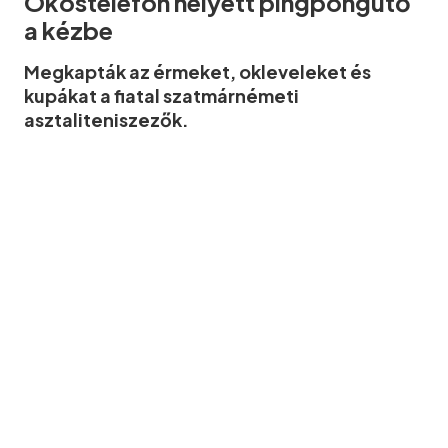
Okostelefon helyett pingpongütő
a kézbe
Megkapták az érmeket, okleveleket és
kupákat a fiatal szatmárnémeti
asztaliteniszezők.