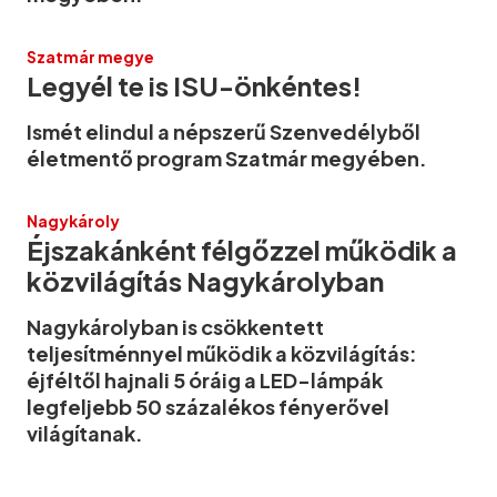
Szatmár megye
Legyél te is ISU-önkéntes!
Ismét elindul a népszerű Szenvedélyből
életmentő program Szatmár megyében.
Nagykároly
Éjszakánként félgőzzel működik a
közvilágítás Nagykárolyban
Nagykárolyban is csökkentett
teljesítménnyel működik a közvilágítás:
éjféltől hajnali 5 óráig a LED-lámpák
legfeljebb 50 százalékos fényerővel
világítanak.