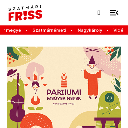
×
Legfrissebb
Bármikor
már megye
Szatmárnémeti
Nagykároly
Vidék