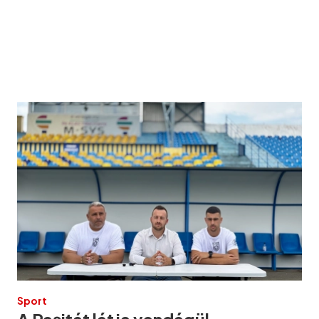
Sport
A Reşiţát látja vendégül