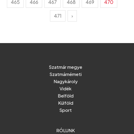
465
466
467
468
469
470
471
›
Szatmár megye
Szatmárnémeti
Nagykároly
Vidék
Belföld
Külföld
Sport
RÓLUNK