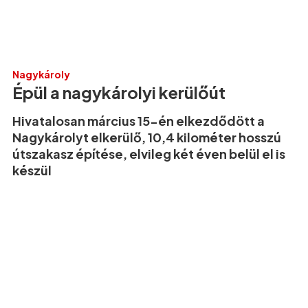
Nagykároly
Épül a nagykárolyi kerülőút
Hivatalosan március 15-én elkezdődött a
Nagykárolyt elkerülő, 10,4 kilométer hosszú
útszakasz építése, elvileg két éven belül el is
készül