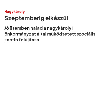
Nagykároly
Szeptemberig elkészül
Jó ütemben halad a nagykárolyi
önkormányzat által működtetett szociális
kantin felújítása