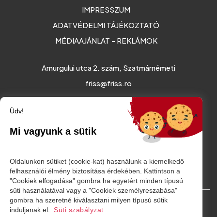
IMPRESSZUM
ADATVÉDELMI TÁJÉKOZTATÓ
MÉDIAAJÁNLAT - REKLÁMOK
Amurgului utca 2. szám, Szatmárnémeti
friss@friss.ro
Üdv!
Mi vagyunk a sütik
Oldalunkon sütiket (cookie-kat) használunk a kiemelkedő
felhasználói élmény biztosítása érdekében. Kattintson a
"Cookiek elfogadása" gombra ha egyetért minden típusú
süti használatával vagy a "Cookiek személyreszabása"
gombra ha szeretné kiválasztani milyen típusú sütik
© Minden jog fenntartva. 2026
induljanak el.
Süti szabályzat