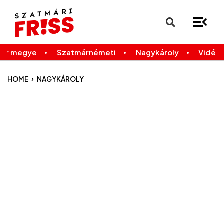
×
Legfrissebb
Bármikor
már megye
Szatmárnémeti
Nagykároly
Vidék
›
HOME
NAGYKÁROLY