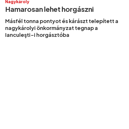
Nagykároly
Hamarosan lehet horgászni
Másfél tonna pontyot és kárászt telepített a
nagykárolyi önkormányzat tegnap a
Ianculeşti-i horgásztóba