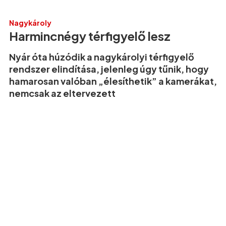
Nagykároly
Harmincnégy térfigyelő lesz
Nyár óta húzódik a nagykárolyi térfigyelő
rendszer elindítása, jelenleg úgy tűnik, hogy
hamarosan valóban „élesíthetik” a kamerákat,
nemcsak az eltervezett