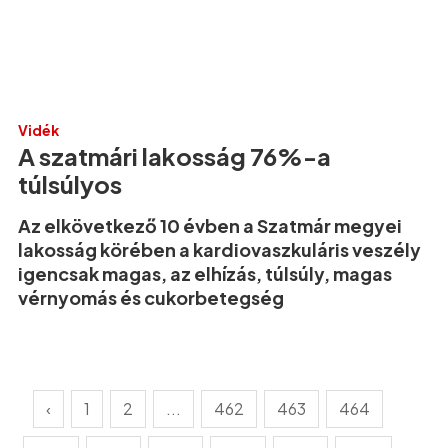
Vidék
A szatmári lakosság 76%-a
túlsúlyos
Az elkövetkező 10 évben a Szatmár megyei
lakosság körében a kardiovaszkuláris veszély
igencsak magas, az elhízás, túlsúly, magas
vérnyomás és cukorbetegség
‹
1
2
...
462
463
464