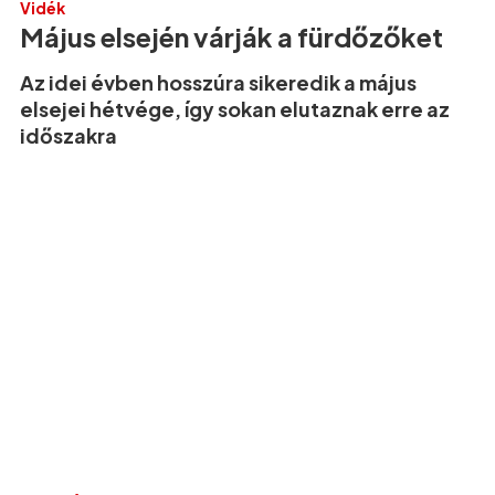
Vidék
Május elsején várják a fürdőzőket
Az idei évben hosszúra sikeredik a május
elsejei hétvége, így sokan elutaznak erre az
időszakra