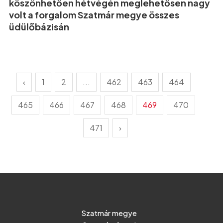
köszönhetően hétvégén meglehetősen nagy
volt a forgalom Szatmár megye összes
üdülőbázisán
‹
1
2
...
462
463
464
465
466
467
468
469
470
471
›
Szatmár megye