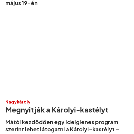
május 19-én
Nagykároly
Megnyitják a Károlyi-kastélyt
Mától kezdődően egy ideiglenes program
szerint lehet látogatni a Károlyi-kastélyt –