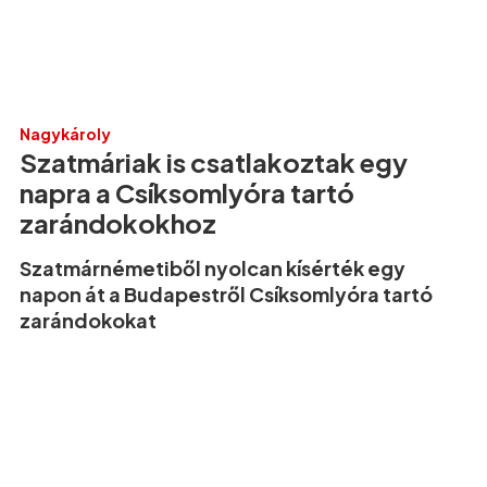
Nagykároly
Szatmáriak is csatlakoztak egy
napra a Csíksomlyóra tartó
zarándokokhoz
Szatmárnémetiből nyolcan kísérték egy
napon át a Budapestről Csíksomlyóra tartó
zarándokokat