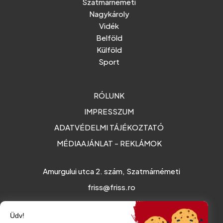
Szatmárnémeti
Nagykároly
Vidék
Belföld
Külföld
Sport
RÓLUNK
IMPRESSZUM
ADATVÉDELMI TÁJÉKOZTATÓ
MÉDIAAJÁNLAT - REKLÁMOK
Amurgului utca 2. szám, Szatmárnémeti
friss@friss.ro
Üdv!