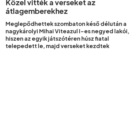
Közel vitték a verseket az
átlagemberekhez
Meglepődhettek szombaton késő délután a
nagykárolyi Mihai Viteazul I-es negyed lakói,
hiszen az egyik játszótéren húsz fiatal
telepedett le, majd verseket kezdtek