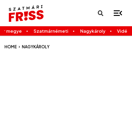
×
Legfrissebb
Bármikor
már megye
Szatmárnémeti
Nagykároly
Vidék
›
HOME
NAGYKÁROLY