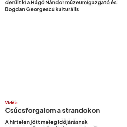
derült ki a Hágó Nándor múzeumigazgató és
Bogdan Georgescu kulturális
Vidék
Csúcsforgalom a strandokon
A hirtelen jött meleg időjárásnak