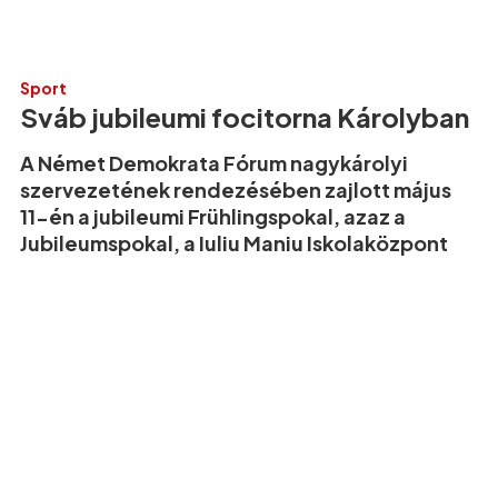
Sport
Sváb jubileumi focitorna Károlyban
A Német Demokrata Fórum nagykárolyi
szervezetének rendezésében zajlott május
11-én a jubileumi Frühlingspokal, azaz a
Jubileumspokal, a Iuliu Maniu Iskolaközpont