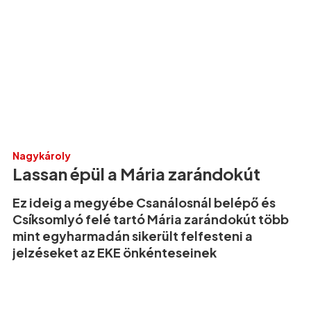
Nagykároly
Lassan épül a Mária zarándokút
Ez ideig a megyébe Csanálosnál belépő és
Csíksomlyó felé tartó Mária zarándokút több
mint egyharmadán sikerült felfesteni a
jelzéseket az EKE önkénteseinek