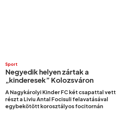
Sport
Negyedik helyen zártak a
„kinderesek” Kolozsváron
A Nagykárolyi Kinder FC két csapattal vett
részt a Liviu Antal Focisuli felavatásával
egybekötött korosztályos focitornán