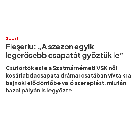
Sport
Fleşeriu: „A szezon egyik
legerősebb csapatát győztük le”
Csütörtök este a Szatmárnémeti VSK női
kosárlabdacsapata drámai csatában vívta ki a
bajnoki elődöntőbe való szereplést, miután
hazai pályán is legyőzte