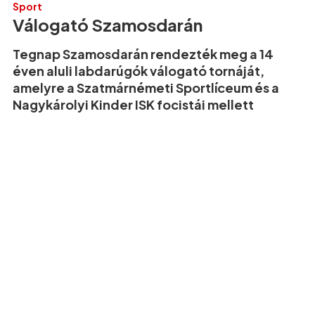
Sport
Válogató Szamosdarán
Tegnap Szamosdarán rendezték meg a 14
éven aluli labdarúgók válogató tornáját,
amelyre a Szatmárnémeti Sportlíceum és a
Nagykárolyi Kinder ISK focistái mellett