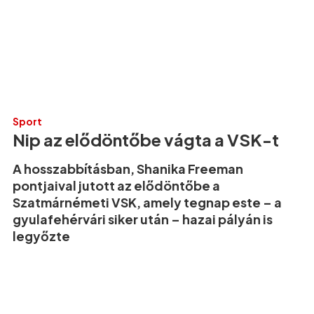
Sport
Nip az elődöntőbe vágta a VSK-t
A hosszabbításban, Shanika Freeman
pontjaival jutott az elődöntőbe a
Szatmárnémeti VSK, amely tegnap este – a
gyulafehérvári siker után – hazai pályán is
legyőzte