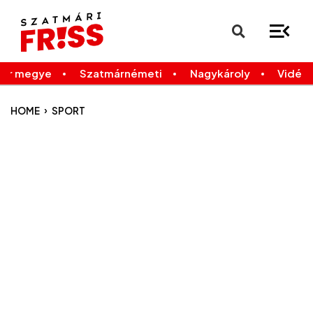
×
Legfrissebb
Bármikor
már megye
Szatmárnémeti
Nagykároly
Vidék
›
HOME
SPORT