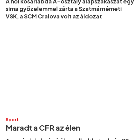
A női kosárlabda A-osztály alapszakaszát egy
sima győzelemmel zárta a Szatmárnémeti
VSK, a SCM Craiova volt az áldozat
Sport
Maradt a CFR az élen