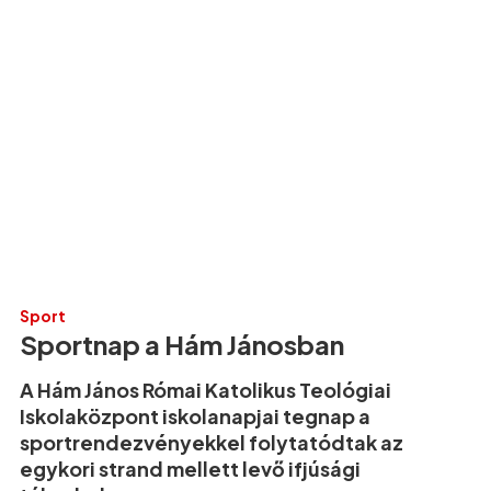
Sport
Sportnap a Hám Jánosban
A Hám János Római Katolikus Teológiai
Iskolaközpont iskolanapjai tegnap a
sportrendezvényekkel folytatódtak az
egykori strand mellett levő ifjúsági