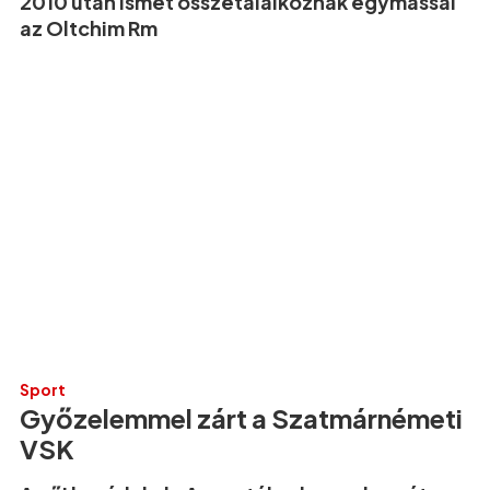
2010 után ismét összetalálkoznak egymással
az Oltchim Rm
Sport
Győzelemmel zárt a Szatmárnémeti
VSK