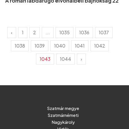
A román labdarúgó élvonalbeli bajnokság 22
‹
1
2
...
1035
1036
1037
1038
1039
1040
1041
1042
1043
1044
›
Szatmár megye
Szatmárnémeti
Nagykároly
Vidék