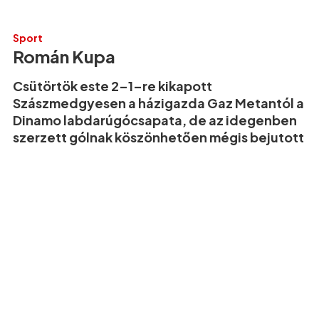
Sport
Román Kupa
Csütörtök este 2–1–re kikapott
Szászmedgyesen a házigazda Gaz Metantól a
Dinamo labdarúgócsapata, de az idegenben
szerzett gólnak köszönhetően mégis bejutott