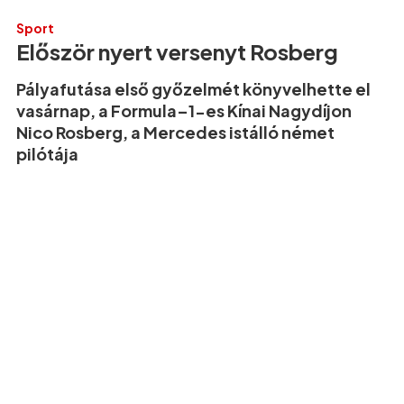
Sport
Először nyert versenyt Rosberg
Pályafutása első győzelmét könyvelhette el
vasárnap, a Formula–1-es Kínai Nagydíjon
Nico Rosberg, a Mercedes istálló német
pilótája