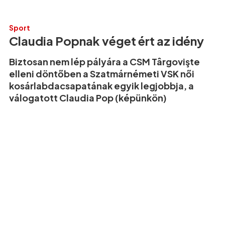
Sport
Claudia Popnak véget ért az idény
Biztosan nem lép pályára a CSM Târgovişte
elleni döntőben a Szatmárnémeti VSK női
kosárlabdacsapatának egyik legjobbja, a
válogatott Claudia Pop (képünkön)