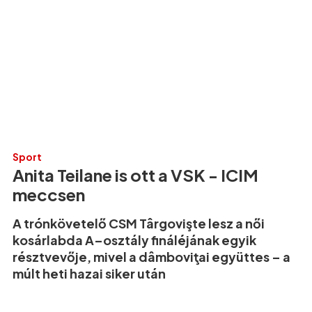
Sport
Anita Teilane is ott a VSK - ICIM
meccsen
A trónkövetelő CSM Târgovişte lesz a női
kosárlabda A–osztály fináléjának egyik
résztvevője, mivel a dâmboviţai együttes – a
múlt heti hazai siker után