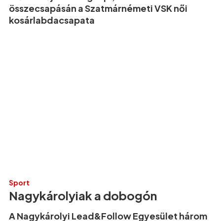
összecsapásán a Szatmárnémeti VSK női
kosárlabdacsapata
Sport
Nagykárolyiak a dobogón
A Nagykárolyi Lead&Follow Egyesület három