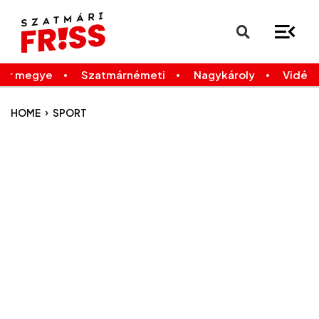
×
Legfrissebb
Bármikor
már megye
Szatmárnémeti
Nagykároly
Vidék
›
HOME
SPORT