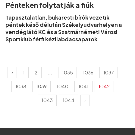
Pénteken folytatják a fiúk
Tapasztalatlan, bukaresti bírók vezetik
péntek késő délután Székelyudvarhelyen a
vendéglátó KC és a Szatmárnémeti Városi
Sportklub férfi kézilabdacsapatok
‹
1
2
...
1035
1036
1037
1038
1039
1040
1041
1042
1043
1044
›