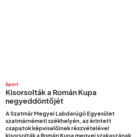
Sport
Kisorsolták a Román Kupa
negyeddöntőjét
A Szatmár Megyei Labdarúgó Egyesület
szatmárnémeti székhelyén, az érintett
csapatok képviselőinek részvételével
kisorsolták a Román Kupa megyei szakaszának