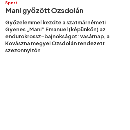
Sport
Mani győzött Ozsdolán
Győzelemmel kezdte a szatmárnémeti
Gyenes „Mani” Emanuel (képünkön) az
endurokrossz-bajnokságot: vasárnap, a
Kovászna megyei Ozsdolán rendezett
szezonnyitón