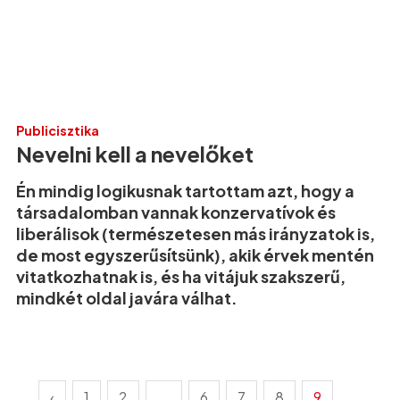
Publicisztika
Nevelni kell a nevelőket
Én mindig logikusnak tartottam azt, hogy a
társadalomban vannak konzervatívok és
liberálisok (természetesen más irányzatok is,
de most egyszerűsítsünk), akik érvek mentén
vitatkozhatnak is, és ha vitájuk szakszerű,
mindkét oldal javára válhat.
‹
1
2
...
6
7
8
9