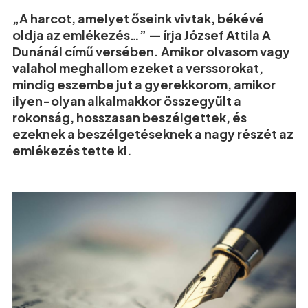
„A harcot, amelyet őseink vivtak, békévé
oldja az emlékezés…” — írja József Attila A
Dunánál című versében. Amikor olvasom vagy
valahol meghallom ezeket a verssorokat,
mindig eszembe jut a gyerekkorom, amikor
ilyen-olyan alkalmakkor összegyűlt a
rokonság, hosszasan beszélgettek, és
ezeknek a beszélgetéseknek a nagy részét az
emlékezés tette ki.