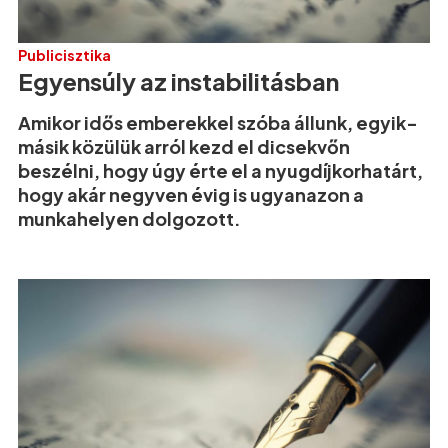
Publicisztika
Egyensúly az instabilitásban
Amikor idős emberekkel szóba állunk, egyik-
másik közülük arról kezd el dicsekvőn
beszélni, hogy úgy érte el a nyugdíjkorhatárt,
hogy akár negyven évig is ugyanazon a
munkahelyen dolgozott.