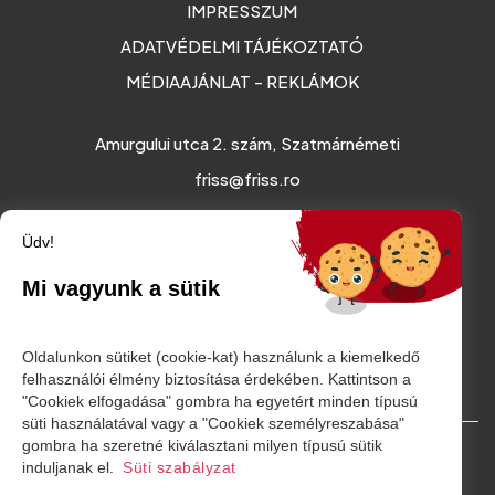
IMPRESSZUM
ADATVÉDELMI TÁJÉKOZTATÓ
MÉDIAAJÁNLAT - REKLÁMOK
Amurgului utca 2. szám, Szatmárnémeti
friss@friss.ro
Üdv!
Mi vagyunk a sütik
Oldalunkon sütiket (cookie-kat) használunk a kiemelkedő
felhasználói élmény biztosítása érdekében. Kattintson a
"Cookiek elfogadása" gombra ha egyetért minden típusú
süti használatával vagy a "Cookiek személyreszabása"
gombra ha szeretné kiválasztani milyen típusú sütik
© Minden jog fenntartva. 2026
induljanak el.
Süti szabályzat