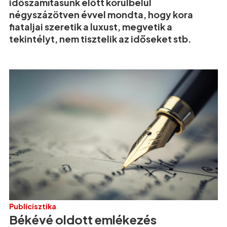
időszámításunk előtt körülbelül
négyszázötven évvel mondta, hogy kora
fiataljai szeretik a luxust, megvetik a
tekintélyt, nem tisztelik az időseket stb.
Publicisztika
Békévé oldott emlékezés