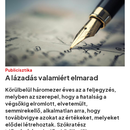
Publicisztika
A lázadás valamiért elmarad
Körülbelül háromezer éves az a feljegyzés,
melyben az szerepel, hogy a fiatalság a
végsőkig elromlott, elvetemült,
semmirekellő, alkalmatlan arra, hogy
továbbvigye azokat az értékeket, melyeket
elődei létrehoztak. Szókratész