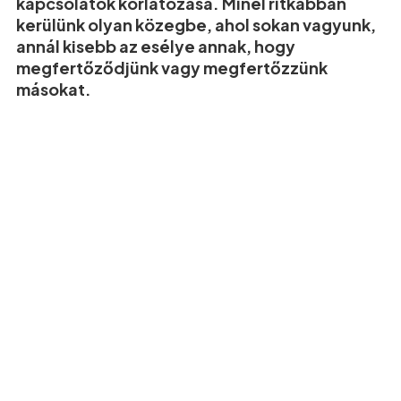
kapcsolatok korlátozása. Minél ritkábban
kerülünk olyan közegbe, ahol sokan vagyunk,
annál kisebb az esélye annak, hogy
megfertőződjünk vagy megfertőzzünk
másokat.