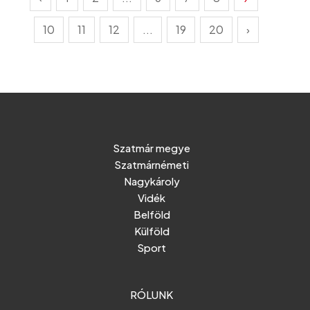
10
11
12
...
19
20
›
Szatmár megye
Szatmárnémeti
Nagykároly
Vidék
Belföld
Külföld
Sport
RÓLUNK