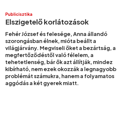
Publicisztika
Elszigetelő korlátozások
Fehér József és felesége, Anna állandó
szorongásban élnek, mióta beállt a
világjárvány. Megviseli őket a bezártság, a
megfertőződéstől való félelem, a
tehetetlenség, bár ők azt állítják, mindez
kibírható, nem ezek okozzák a legnagyobb
problémát számukra, hanem a folyamatos
aggódás a két gyerek miatt.