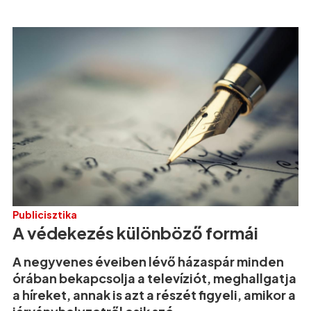
Publicisztika
A védekezés különböző formái
A negyvenes éveiben lévő házaspár minden
órában bekapcsolja a televíziót, meghallgatja
a híreket, annak is azt a részét figyeli, amikor a