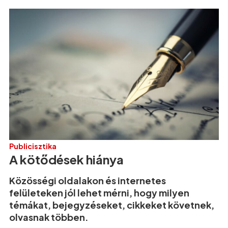
Publicisztika
A kötődések hiánya
Közösségi oldalakon és internetes
felületeken jól lehet mérni, hogy milyen
témákat, bejegyzéseket, cikkeket követnek,
olvasnak többen.