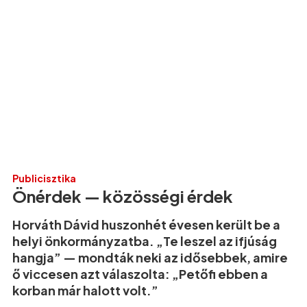
Publicisztika
Önérdek — közösségi érdek
Horváth Dávid huszonhét évesen került be a
helyi önkormányzatba. „Te leszel az ifjúság
hangja” — mondták neki az idősebbek, amire
ő viccesen azt válaszolta: „Petőfi ebben a
korban már halott volt.”