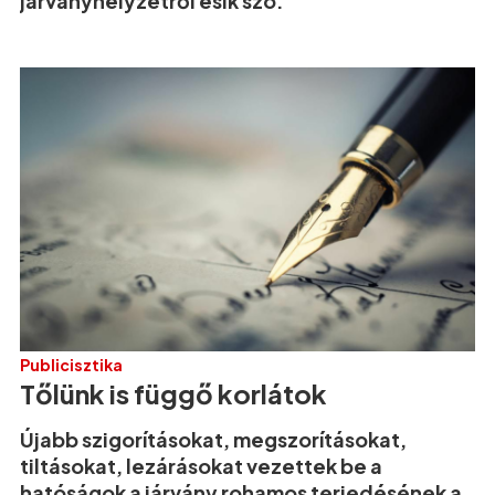
járványhelyzetről esik szó.
Publicisztika
Tőlünk is függő korlátok
Újabb szigorításokat, megszorításokat,
tiltásokat, lezárásokat vezettek be a
hatóságok a járvány rohamos terjedésének a