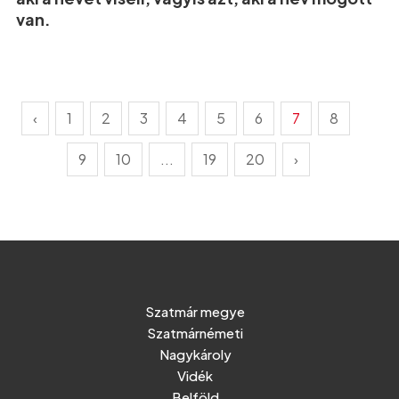
van.
‹
1
2
3
4
5
6
7
8
9
10
...
19
20
›
Szatmár megye
Szatmárnémeti
Nagykároly
Vidék
Belföld