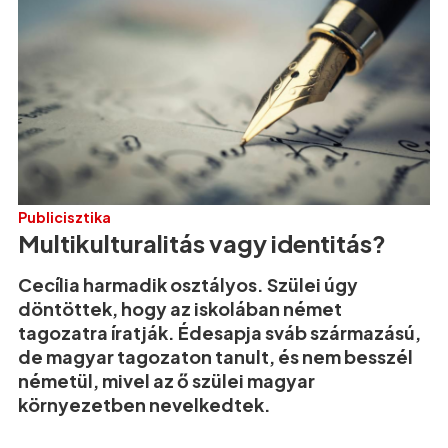
Publicisztika
Multikulturalitás vagy identitás?
Cecília harmadik osztályos. Szülei úgy
döntöttek, hogy az iskolában német
tagozatra íratják. Édesapja sváb származású,
de magyar tagozaton tanult, és nem besszél
németül, mivel az ő szülei magyar
környezetben nevelkedtek.