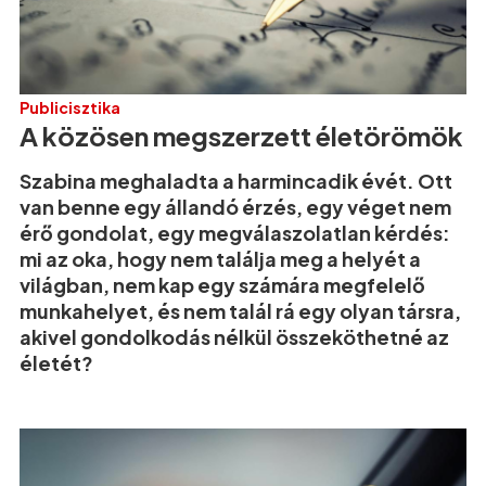
Publicisztika
A közösen megszerzett életörömök
Szabina meghaladta a harmincadik évét. Ott
van benne egy állandó érzés, egy véget nem
érő gondolat, egy megválaszolatlan kérdés:
mi az oka, hogy nem találja meg a helyét a
világban, nem kap egy számára megfelelő
munkahelyet, és nem talál rá egy olyan társra,
akivel gondolkodás nélkül összeköthetné az
életét?