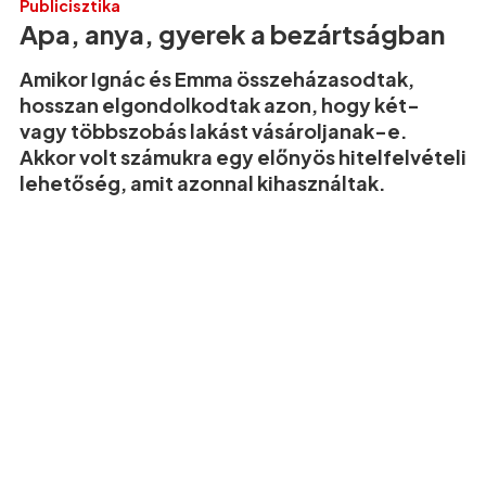
Publicisztika
Apa, anya, gyerek a bezártságban
Amikor Ignác és Emma összeházasodtak,
hosszan elgondolkodtak azon, hogy két-
vagy többszobás lakást vásároljanak-e.
Akkor volt számukra egy előnyös hitelfelvételi
lehetőség, amit azonnal kihasználtak.