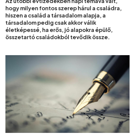
Az utóbbi évtizedekben napi témává vált,
hogy milyen fontos szerep hárul a családra,
hiszen a család a társadalom alapja, a
társadalom pedig csak akkor válik
életképessé, ha erős, jó alapokra épülő,
összetartó családokból tevődik össze.