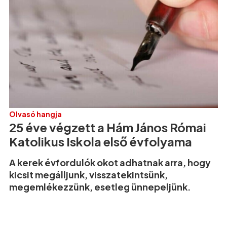
Olvasó hangja
25 éve végzett a Hám János Római
Katolikus Iskola első évfolyama
A kerek évfordulók okot adhatnak arra, hogy
kicsit megálljunk, visszatekintsünk,
megemlékezzünk, esetleg ünnepeljünk.