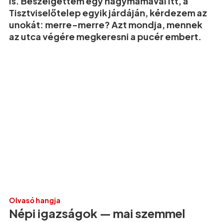
is. Beszélgettem egy nagymamával itt, a
Tisztviselőtelep egyik járdáján, kérdezem az
unokát: merre-merre? Azt mondja, mennek
az utca végére megkeresni a pucér embert.
Olvasó hangja
Népi igazságok — mai szemmel