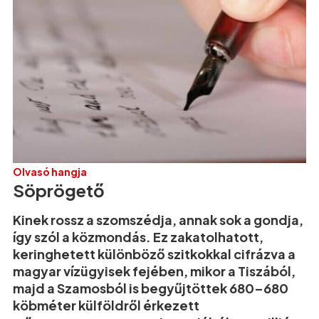
Olvasó hangja
Söprögető
Kinek rossz a szomszédja, annak sok a gondja,
így szól a közmondás. Ez zakatolhatott,
keringhetett különböző szitkokkal cifrázva a
magyar vízügyisek fejében, mikor a Tiszából,
majd a Szamosból is begyűjtöttek 680–680
köbméter külföldről érkezett