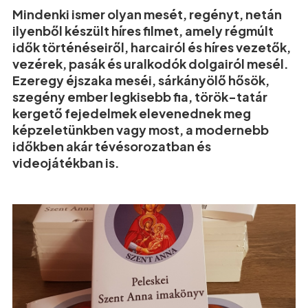
Mindenki ismer olyan mesét, regényt, netán
ilyenből készült híres filmet, amely régmúlt
idők történéseiről, harcairól és híres vezetők,
vezérek, pasák és uralkodók dolgairól mesél.
Ezeregy éjszaka meséi, sárkányölő hősök,
szegény ember legkisebb fia, török-tatár
kergető fejedelmek elevenednek meg
képzeletünkben vagy most, a modernebb
időkben akár tévésorozatban és
videojátékban is.