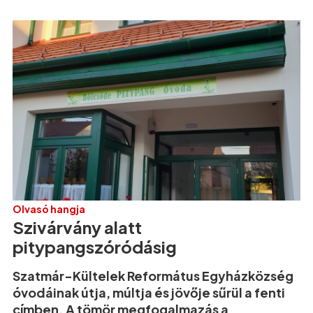
Olvasó hangja
Szivárvány alatt
pitypangszóródásig
Szatmár-Kültelek Református Egyházközség
óvodáinak útja, múltja és jövője sűrül a fenti
címben. A tömör megfogalmazás a