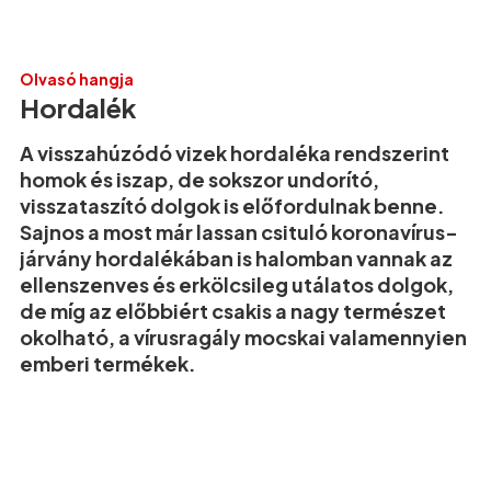
Olvasó hangja
Hordalék
A visszahúzódó vizek hordaléka rendszerint
homok és iszap, de sokszor undorító,
visszataszító dolgok is előfordulnak benne.
Sajnos a most már lassan csituló koronavírus-
járvány hordalékában is halomban vannak az
ellenszenves és erkölcsileg utálatos dolgok,
de míg az előbbiért csakis a nagy természet
okolható, a vírusragály mocskai valamennyien
emberi termékek.