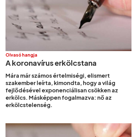
Olvasó hangja
A koronavírus erkölcstana
Mára már számos értelmiségi, elismert
szakember leírta, kimondta, hogy a világ
fejlődésével exponenciálisan csökken az
erkölcs. Másképpen fogalmazva: nő az
erkölcstelenség.