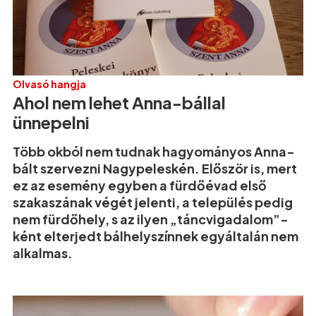
Olvasó hangja
Ahol nem lehet Anna-bállal
ünnepelni
Több okból nem tudnak hagyományos Anna-
bált szervezni Nagypeleskén. Először is, mert
ez az esemény egyben a fürdőévad első
szakaszának végét jelenti, a település pedig
nem fürdőhely, s az ilyen „táncvigadalom”-
ként elterjedt bálhelyszínnek egyáltalán nem
alkalmas.