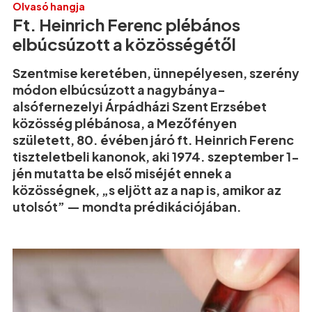
Olvasó hangja
Ft. Heinrich Ferenc plébános
elbúcsúzott a közösségétől
Szentmise keretében, ünnepélyesen, szerény
módon elbúcsúzott a nagybánya-
alsófernezelyi Árpádházi Szent Erzsébet
közösség plébánosa, a Mezőfényen
született, 80. évében járó ft. Heinrich Ferenc
tiszteletbeli kanonok, aki 1974. szeptember 1-
jén mutatta be első miséjét ennek a
közösségnek, „s eljött az a nap is, amikor az
utolsót” — mondta prédikációjában.