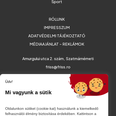
Sport
RÓLUNK
IMPRESSZUM
ADATVÉDELMI TÁJÉKOZTATÓ
MÉDIAAJÁNLAT - REKLÁMOK
Amurgului utca 2. szám, Szatmárnémeti
friss@friss.ro
Üdv!
Mi vagyunk a sütik
Oldalunkon sütiket (cookie-kat) használunk a kiemelkedő
felhasználói élmény biztosítása érdekében. Kattintson a