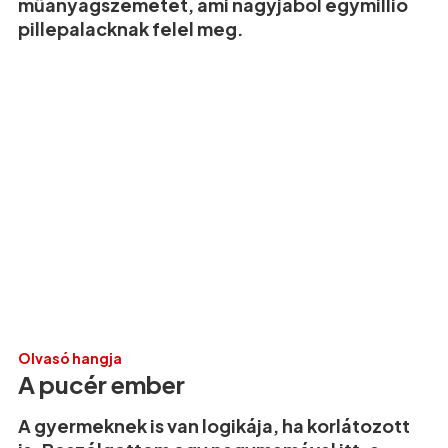
műanyagszemetet, ami nagyjából egymillió
pillepalacknak felel meg.
Olvasó hangja
A pucér ember
A gyermeknek is van logikája, ha korlátozott