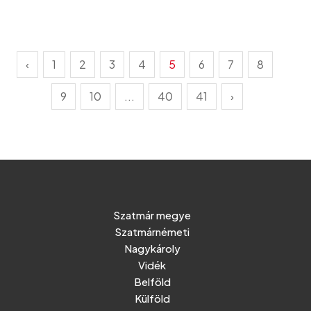
‹
1
2
3
4
5
6
7
8
9
10
...
40
41
›
Szatmár megye
Szatmárnémeti
Nagykároly
Vidék
Belföld
Külföld