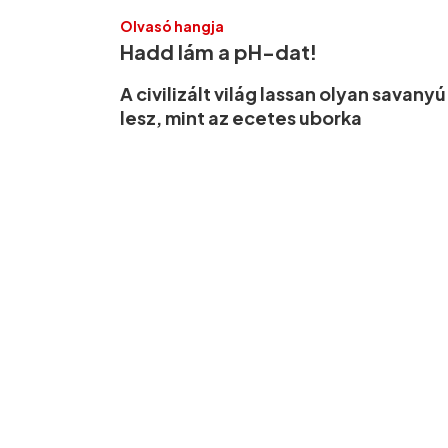
Olvasó hangja
Hadd lám a pH-dat!
A civilizált világ lassan olyan savanyú
lesz, mint az ecetes uborka