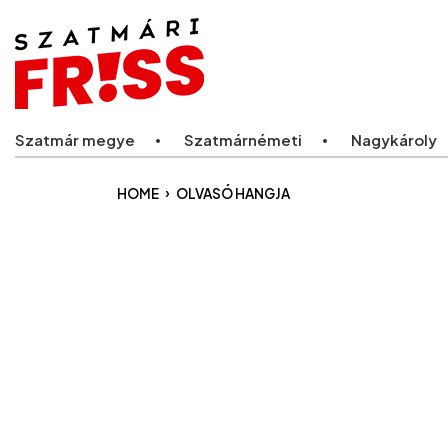
Legfriss
Szatmár megye
Szatmárnémeti
Nagykároly
›
HOME
OLVASÓ HANGJA