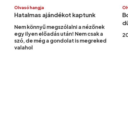
Olvasó hangja
Ol
Hatalmas ajándékot kaptunk
B
d
Nem könnyű megszólalni a nézőnek
egy ilyen előadás után! Nem csak a
2
szó, de még a gondolat is megreked
valahol