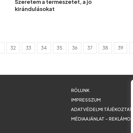
Szeretem a természetet, a jó
kirándulásokat
.
32
33
34
35
36
37
38
39
RÓLUNK
IMPRESSZUM
ADATVÉDELMI TÁJÉKOZTA
MÉDIAAJÁNLAT - REKLÁMO