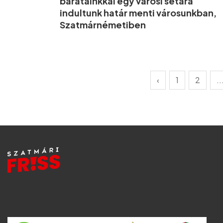
barátainkkal egy városi sétára
indultunk határ menti városunkban,
Szatmárnémetiben
‹
1
2
..