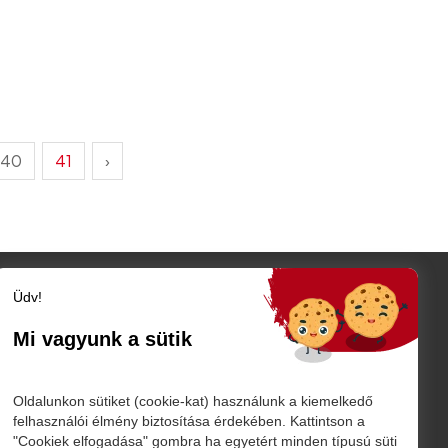
40
41
›
Üdv!
Szatmár megye
Szatmárnémeti
Mi vagyunk a sütik
Nagykároly
TÓ
Vidék
Belföld
K
Oldalunkon sütiket (cookie-kat) használunk a kiemelkedő
Külföld
felhasználói élmény biztosítása érdekében. Kattintson a
"Cookiek elfogadása" gombra ha egyetért minden típusú süti
Sport