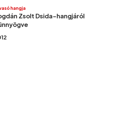
vasó hangja
ogdán Zsolt Dsida-hangjáról
ünnyögve
012