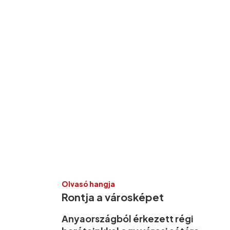
Olvasó hangja
Rontja a városképet
Anyaországból érkezett régi