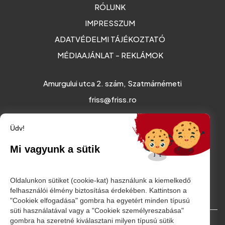
RÓLUNK
IMPRESSZUM
ADATVÉDELMI TÁJÉKOZTATÓ
MÉDIAAJÁNLAT - REKLÁMOK
Amurgului utca 2. szám, Szatmárnémeti
friss@friss.ro
Üdv!
Mi vagyunk a sütik
Oldalunkon sütiket (cookie-kat) használunk a kiemelkedő
felhasználói élmény biztosítása érdekében. Kattintson a
"Cookiek elfogadása" gombra ha egyetért minden típusú
süti használatával vagy a "Cookiek személyreszabása"
gombra ha szeretné kiválasztani milyen típusú sütik