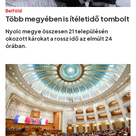
Belföld
Több megyében is ítéletidő tombolt
Nyolc megye összesen 21 településén
okozott károkat a rossz idő az elmúlt 24
órában.