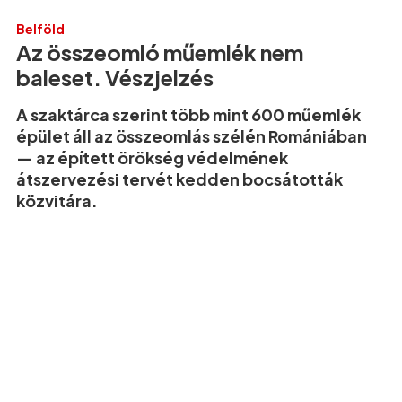
Belföld
Az összeomló műemlék nem
baleset. Vészjelzés
A szaktárca szerint több mint 600 műemlék
épület áll az összeomlás szélén Romániában
— az épített örökség védelmének
átszervezési tervét kedden bocsátották
közvitára.