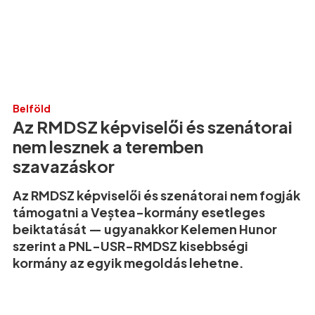
Belföld
Az RMDSZ képviselői és szenátorai
nem lesznek a teremben
szavazáskor
Az RMDSZ képviselői és szenátorai nem fogják
támogatni a Veștea-kormány esetleges
beiktatását — ugyanakkor Kelemen Hunor
szerint a PNL-USR-RMDSZ kisebbségi
kormány az egyik megoldás lehetne.