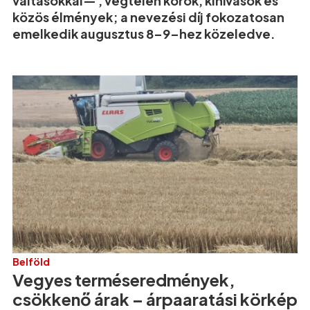
váltásokkal— , végtelen körök, kihívások és
közös élmények; a nevezési díj fokozatosan
emelkedik augusztus 8–9–hez közeledve.
Belföld
Vegyes terméseredmények,
csökkenő árak – árpaaratási körkép