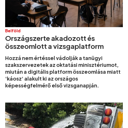
Belföld
Országszerte akadozott és
összeomlott a vizsgaplatform
Hozzá nem értéssel vádolják a tanügyi
szakszervezetek az oktatási minisztériumot,
miután a digitális platform összeomlása miatt
'káosz' alakult ki az országos
képességfelmérő első vizsganapján.