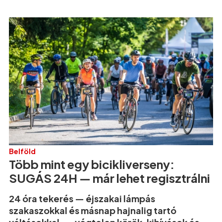
Belföld
Több mint egy bicikliverseny:
SUGÁS 24H — már lehet regisztrálni
24 óra tekerés — éjszakai lámpás
szakaszokkal és másnap hajnalig tartó