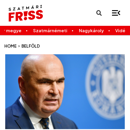
×
Legfrissebb
Bármikor
már megye
Szatmárnémeti
Nagykároly
Vidék
›
HOME
BELFÖLD