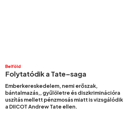
Belföld
Folytatódik a Tate–saga
Emberkereskedelem, nemi erőszak,
bántalmazás,, gyűlöletre és diszkriminációra
uszítás mellett pénzmosás miatt is vizsgálódik
a DIICOT Andrew Tate ellen.