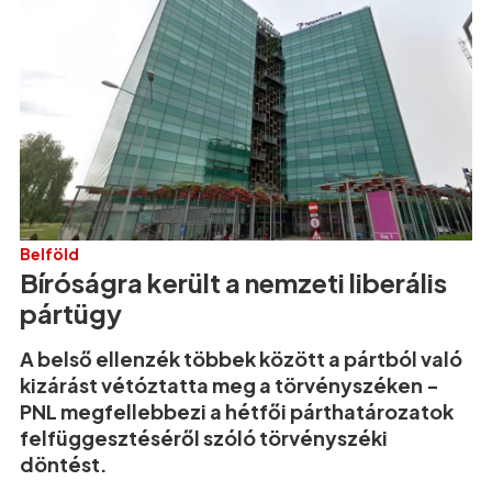
Belföld
Bíróságra került a nemzeti liberális
pártügy
A belső ellenzék többek között a pártból való
kizárást vétóztatta meg a törvényszéken -
PNL megfellebbezi a hétfői párthatározatok
felfüggesztéséről szóló törvényszéki
döntést.