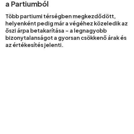
a Partiumból
Több partiumi térségben megkezdődött,
helyenként pedig már a végéhez közeledik az
őszi árpa betakarítása - a legnagyobb
bizonytalanságot a gyorsan csökkenő árak és
az értékesítés jelenti.