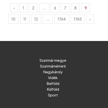
‹
1
2
...
6
7
8
9
10
11
12
...
1764
1765
›
Szatmár megye
Szatmárnémeti
Nagykároly
Vidék
Belföld
Külföld
Sport