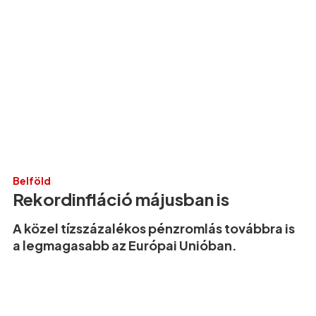
Belföld
Rekordinfláció májusban is
A közel tízszázalékos pénzromlás továbbra is
a legmagasabb az Európai Unióban.