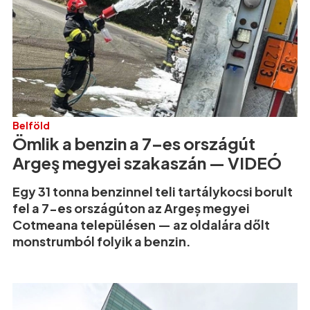
Belföld
Ömlik a benzin a 7–es országút
Argeş megyei szakaszán — VIDEÓ
Egy 31 tonna benzinnel teli tartálykocsi borult
fel a 7-es országúton az Argeș megyei
Cotmeana településen — az oldalára dőlt
monstrumból folyik a benzin.