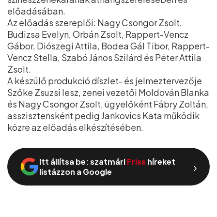
előadásában.
Az előadás szereplői: Nagy Csongor Zsolt,
Budizsa Evelyn, Orbán Zsolt, Rappert-Vencz
Gábor, Diószegi Attila, Bodea Gál Tibor, Rappert-
Vencz Stella, Szabó János Szilárd és Péter Attila
Zsolt.
A készülő produkció díszlet- és jelmeztervezője
Szőke Zsuzsi lesz, zenei vezetői Moldován Blanka
és Nagy Csongor Zsolt, ügyelőként Fábry Zoltán,
asszisztensként pedig Jankovics Kata működik
közre az előadás elkészítésében.
Itt állítsa be: szatmári
Friss
híreket
›
listázzon a Google