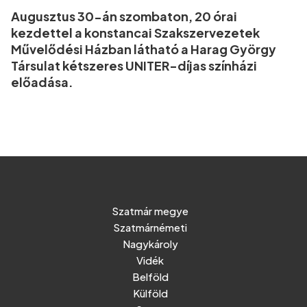
Augusztus 30-án szombaton, 20 órai
kezdettel a konstancai Szakszervezetek
Művelődési Házban látható a Harag György
Társulat kétszeres UNITER-díjas színházi
előadása.
Szatmár megye
Szatmárnémeti
Nagykároly
Vidék
Belföld
Külföld