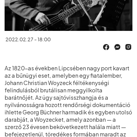
2022.02.27 - 18:00
Az 1820-as években Lipcsében nagy port kavart
az a bűnügyi eset, amelyben egy fiatalember,
Johann Christian Woyzeck féltékenységi
felindulásból brutálisan meggyilkolta
barátnőjét. Az ügy sajtóvisszhangja és a
nyilvánosságra hozott rendőrségi dokumentáció
ihlette Georg Büchner harmadik és egyben utolsó
darabját, a Woyzecket, amely azonban — a
szerző 23 évesen bekövetkezett halála miatt —
befejezetlenül, töredékes formában maradt az