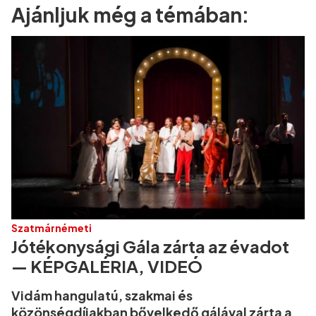
Ajánljuk még a témában:
Szatmárnémeti
Jótékonysági Gála zárta az évadot
— KÉPGALÉRIA, VIDEÓ
Vidám hangulatú, szakmai és
közönségdíjakban bővelkedő gálával zárta a