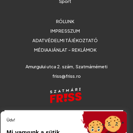
Sport
RÓLUNK
IMPRESSZUM
ADATVÉDELMI TÁJÉKOZTATÓ
MÉDIAAJÁNLAT - REKLÁMOK
Amurgului utca 2. szám, Szatmárnémeti
friss@friss.ro
Üdv!
Mi vagyunk a sütik