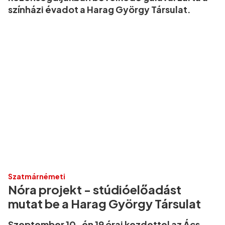
színházi évadot a Harag György Társulat.
Szatmárnémeti
Nóra projekt - stúdióelőadást
mutat be a Harag György Társulat
Szeptember 10-én 19 órai kezdettel az Ács