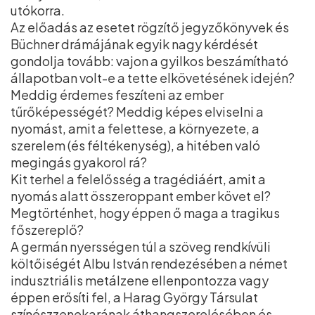
utókorra.
Az előadás az esetet rögzítő jegyzőkönyvek és
Büchner drámájának egyik nagy kérdését
gondolja tovább: vajon a gyilkos beszámítható
állapotban volt-e a tette elkövetésének idején?
Meddig érdemes feszíteni az ember
tűrőképességét? Meddig képes elviselni a
nyomást, amit a felettese, a környezete, a
szerelem (és féltékenység), a hitében való
megingás gyakorol rá?
Kit terhel a felelősség a tragédiáért, amit a
nyomás alatt összeroppant ember követ el?
Megtörténhet, hogy éppen ő maga a tragikus
főszereplő?
A germán nyersségen túl a szöveg rendkívüli
költőiségét Albu István rendezésében a német
indusztriális metálzene ellenpontozza vagy
éppen erősíti fel, a Harag György Társulat
színészzenekarának áthangszerelésében és