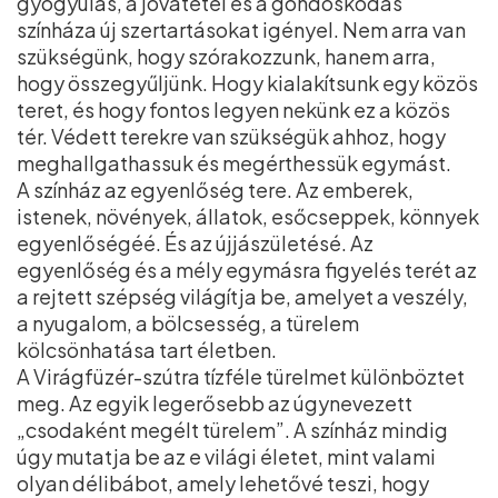
gyógyulás, a jóvátétel és a gondoskodás
színháza új szertartásokat igényel. Nem arra van
szükségünk, hogy szórakozzunk, hanem arra,
hogy összegyűljünk. Hogy kialakítsunk egy közös
teret, és hogy fontos legyen nekünk ez a közös
tér. Védett terekre van szükségük ahhoz, hogy
meghallgathassuk és megérthessük egymást.
A színház az egyenlőség tere. Az emberek,
istenek, növények, állatok, esőcseppek, könnyek
egyenlőségéé. És az újjászületésé. Az
egyenlőség és a mély egymásra figyelés terét az
a rejtett szépség világítja be, amelyet a veszély,
a nyugalom, a bölcsesség, a türelem
kölcsönhatása tart életben.
A Virágfüzér-szútra tízféle türelmet különböztet
meg. Az egyik legerősebb az úgynevezett
„csodaként megélt türelem”. A színház mindig
úgy mutatja be az e világi életet, mint valami
olyan délibábot, amely lehetővé teszi, hogy