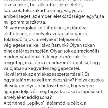
érzékeinket, beszűkítette sokak életét,
kapcsolatok szakadtak meg, vagyis az
emberiséget, az emberi életközösséget egyfajta
nullpontra taszította.
Milyen magokat kell ültetnünk, aztán újra
elültetnünk, és melyek azok a túlburjánzó,
tolakodó fajok, amelyeket teljesen és
véglegesen el kell távolítanunk? Olyan sokan
élnek a létezés szélén. Olyan sok az irracionális
módon, váratlanul fellángoló erőszak. És
rengeteg, már létező rendszerről derült ki, hogy
valójában a kegyetlenség gépezetei.
Hová lettek az emlékezés szertartásai? És
egyáltalán mire kell emlékeznünk? Melyek azok a
rítusok, amelyek lehetővé teszik, hogy végre
újragondoljuk és megtegyük azokat a lépéseket,
amelyeket eddig soha?
A történeti, „epikus” látásmód, a célok, a