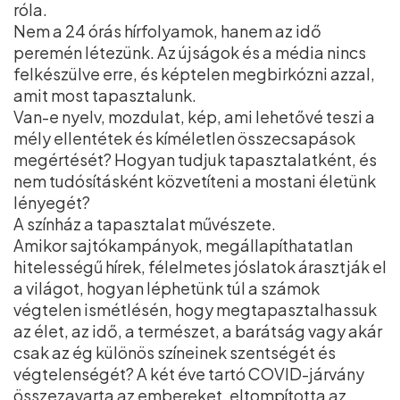
róla.
Nem a 24 órás hírfolyamok, hanem az idő
peremén létezünk. Az újságok és a média nincs
felkészülve erre, és képtelen megbirkózni azzal,
amit most tapasztalunk.
Van-e nyelv, mozdulat, kép, ami lehetővé teszi a
mély ellentétek és kíméletlen összecsapások
megértését? Hogyan tudjuk tapasztalatként, és
nem tudósításként közvetíteni a mostani életünk
lényegét?
A színház a tapasztalat művészete.
Amikor sajtókampányok, megállapíthatatlan
hitelességű hírek, félelmetes jóslatok árasztják el
a világot, hogyan léphetünk túl a számok
végtelen ismétlésén, hogy megtapasztalhassuk
az élet, az idő, a természet, a barátság vagy akár
csak az ég különös színeinek szentségét és
végtelenségét? A két éve tartó COVID-járvány
összezavarta az embereket, eltompította az