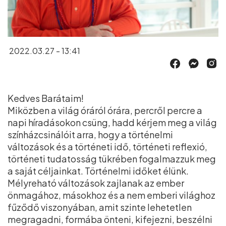
2022.03.27 - 13:41
Kedves Barátaim!
Miközben a világ óráról órára, percről percre a
napi híradásokon csüng, hadd kérjem meg a világ
színházcsinálóit arra, hogy a történelmi
változások és a történeti idő, történeti reflexió,
történeti tudatosság tükrében fogalmazzuk meg
a saját céljainkat. Történelmi időket élünk.
Mélyreható változások zajlanak az ember
önmagához, másokhoz és a nem emberi világhoz
fűződő viszonyában, amit szinte lehetetlen
megragadni, formába önteni, kifejezni, beszélni