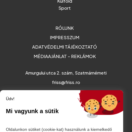
Külföld
Sport
RÓLUNK
IMPRESSZUM
ADATVÉDELMI TÁJÉKOZTATÓ
MÉDIAAJÁNLAT - REKLÁMOK
Amurgului utca 2. szám, Szatmárnémeti
friss@friss.ro
Üdv!
Mi vagyunk a sütik
Oldalunkon sütiket (cookie-kat) használunk a kiemelkedő