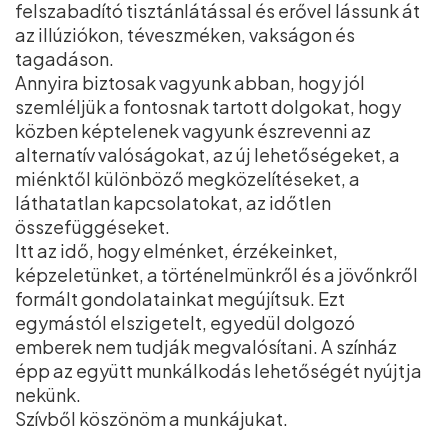
felszabadító tisztánlátással és erővel lássunk át
az illúziókon, téveszméken, vakságon és
tagadáson.
Annyira biztosak vagyunk abban, hogy jól
szemléljük a fontosnak tartott dolgokat, hogy
közben képtelenek vagyunk észrevenni az
alternatív valóságokat, az új lehetőségeket, a
miénktől különböző megközelítéseket, a
láthatatlan kapcsolatokat, az időtlen
összefüggéseket.
Itt az idő, hogy elménket, érzékeinket,
képzeletünket, a történelmünkről és a jövőnkről
formált gondolatainkat megújítsuk. Ezt
egymástól elszigetelt, egyedül dolgozó
emberek nem tudják megvalósítani. A színház
épp az együtt munkálkodás lehetőségét nyújtja
nekünk.
Szívből köszönöm a munkájukat.