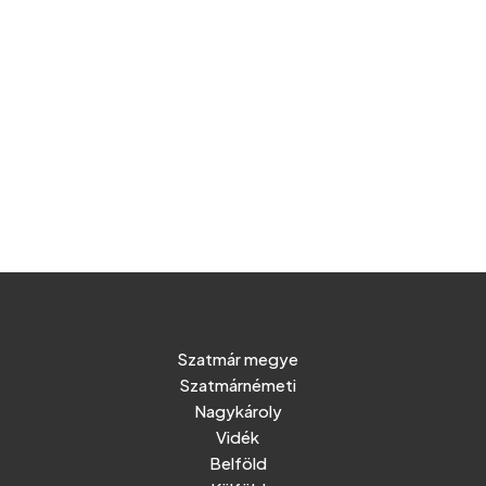
Szatmár megye
Szatmárnémeti
Nagykároly
Vidék
Belföld