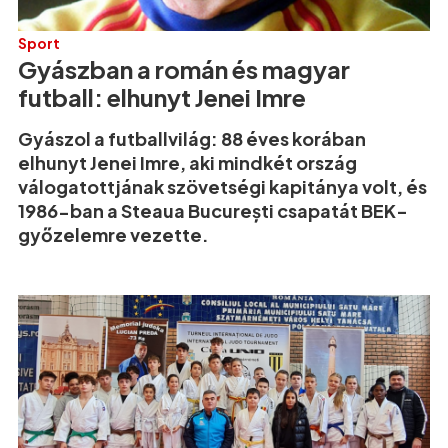
Sport
Gyászban a román és magyar
futball: elhunyt Jenei Imre
Gyászol a futballvilág: 88 éves korában
elhunyt Jenei Imre, aki mindkét ország
válogatottjának szövetségi kapitánya volt, és
1986-ban a Steaua București csapatát BEK-
győzelemre vezette.