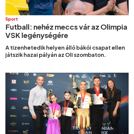
Sport
Futball: nehéz meccs vár az Olimpia
VSK legénységére
A tizenhetedik helyen álló bákói csapat ellen
játszik hazai pályán az Oli szombaton.