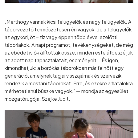
„Merthogy vannak kicsi felügyelők és nagy felügyelők. A
táborvezető természetesen én vagyok, de a felügyelők
az egykori, öt – tíz vagy éppen több évvel ezelőtti
táborlakók. A napi programot, tevékenységeket, de még
az ebédet is ők állították össze; minden este átbeszéljük
az adott nap tapasztalatait, eseményeit … És igen,
kimondhatjuk: a borókás táborokban már felnőtt egy
generáció, amelynek tagjai visszajárnak és szervezik,
rendezik a mostani táborokat. Erre, és ezekre a fiatalokra
mérhetetlenül büszke vagyok.” — mondja az egyesület
mozgatórugója, Szejke Judit.