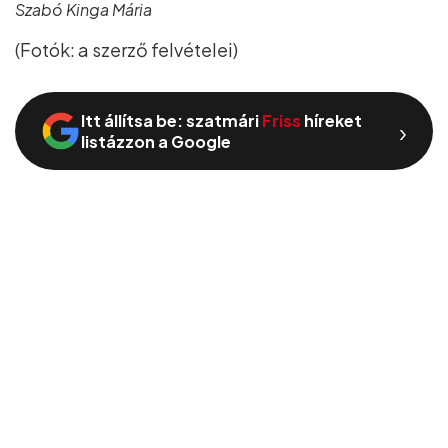
Szabó Kinga Mária
(Fotók: a szerző felvételei)
Itt állítsa be: szatmári
Friss
híreket
›
listázzon a Google