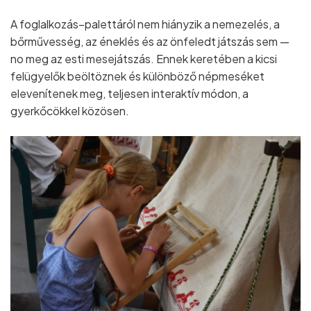
A foglalkozás–palettáról nem hiányzik a nemezelés, a
bőrművesség, az éneklés és az önfeledt játszás sem —
no meg az esti mesejátszás. Ennek keretében a kicsi
felügyelők beöltöznek és különböző népmeséket
elevenítenek meg, teljesen interaktív módon, a
gyerkőcökkel közösen.