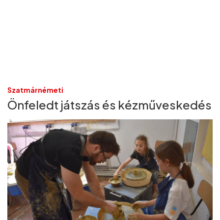
Szatmárnémeti
Önfeledt játszás és kézműveskedés