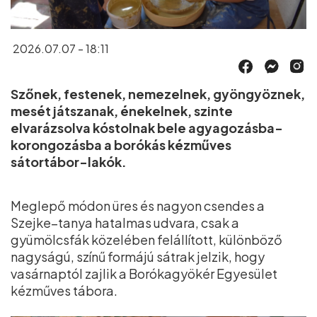
2026.07.07 - 18:11
Szőnek, festenek, nemezelnek, gyöngyöznek,
mesét játszanak, énekelnek, szinte
elvarázsolva kóstolnak bele agyagozásba-
korongozásba a borókás kézműves
sátortábor-lakók.
Meglepő módon üres és nagyon csendes a
Szejke–tanya hatalmas udvara, csak a
gyümölcsfák közelében felállított, különböző
nagyságú, színű formájú sátrak jelzik, hogy
vasárnaptól zajlik a Borókagyökér Egyesület
kézműves tábora.