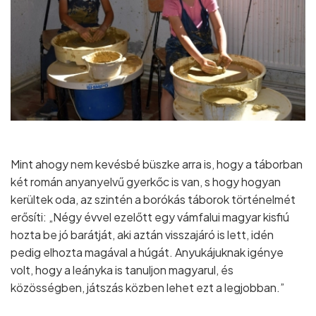
Mint ahogy nem kevésbé büszke arra is, hogy a táborban
két román anyanyelvű gyerkőc is van, s hogy hogyan
kerültek oda, az szintén a borókás táborok történelmét
erősíti: „Négy évvel ezelőtt egy vámfalui magyar kisfiú
hozta be jó barátját, aki aztán visszajáró is lett, idén
pedig elhozta magával a húgát. Anyukájuknak igénye
volt, hogy a leányka is tanuljon magyarul, és
közösségben, játszás közben lehet ezt a legjobban.”