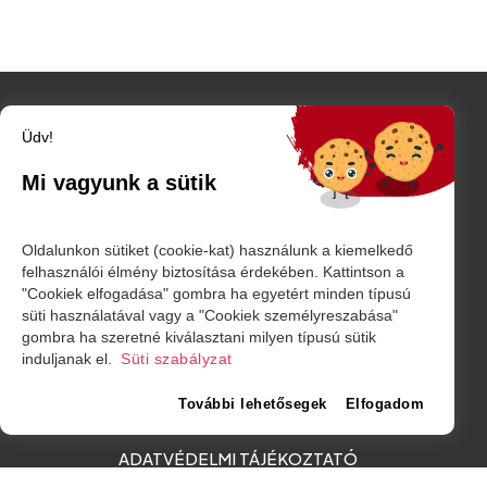
Üdv!
Szatmár megye
Mi vagyunk a sütik
Szatmárnémeti
Nagykároly
Vidék
Oldalunkon sütiket (cookie-kat) használunk a kiemelkedő
Belföld
felhasználói élmény biztosítása érdekében. Kattintson a
Külföld
"Cookiek elfogadása" gombra ha egyetért minden típusú
Sport
süti használatával vagy a "Cookiek személyreszabása"
gombra ha szeretné kiválasztani milyen típusú sütik
induljanak el.
Süti szabályzat
RÓLUNK
További lehetősegek
Elfogadom
IMPRESSZUM
ADATVÉDELMI TÁJÉKOZTATÓ