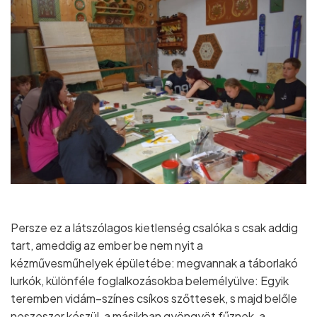
Persze ez a látszólagos kietlenség csalóka s csak addig
tart, ameddig az ember be nem nyit a
kézművesműhelyek épületébe: megvannak a táborlakó
lurkók, különféle foglalkozásokba belemélyülve: Egyik
teremben vidám–színes csíkos szőttesek, s majd belőle
neszeszer készül, a másikban gyöngyöt fűznek, a