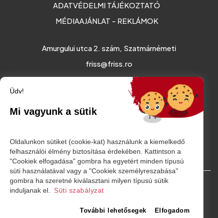
ADATVÉDELMI TÁJÉKOZTATÓ
MÉDIAAJÁNLAT - REKLÁMOK
Amurgului utca 2. szám, Szatmárnémeti
friss@friss.ro
Üdv!
Mi vagyunk a sütik
Oldalunkon sütiket (cookie-kat) használunk a kiemelkedő
felhasználói élmény biztosítása érdekében. Kattintson a
"Cookiek elfogadása" gombra ha egyetért minden típusú
süti használatával vagy a "Cookiek személyreszabása"
gombra ha szeretné kiválasztani milyen típusú sütik
© Minden jog fenntartva. 2026
induljanak el.
Süti szabályzat
További lehetősegek
Elfogadom