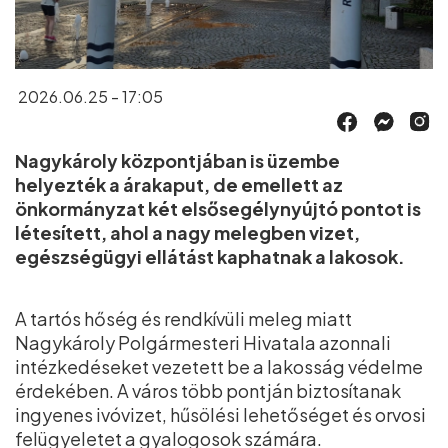
2026.06.25 - 17:05
Nagykároly központjában is üzembe
helyezték a árakaput, de emellett az
önkormányzat két elsősegélynyújtó pontot is
létesített, ahol a nagy melegben vizet,
egészségügyi ellátást kaphatnak a lakosok.
A tartós hőség és rendkívüli meleg miatt
Nagykároly Polgármesteri Hivatala azonnali
intézkedéseket vezetett be a lakosság védelme
érdekében. A város több pontján biztosítanak
ingyenes ivóvizet, hűsölési lehetőséget és orvosi
felügyeletet a gyalogosok számára.