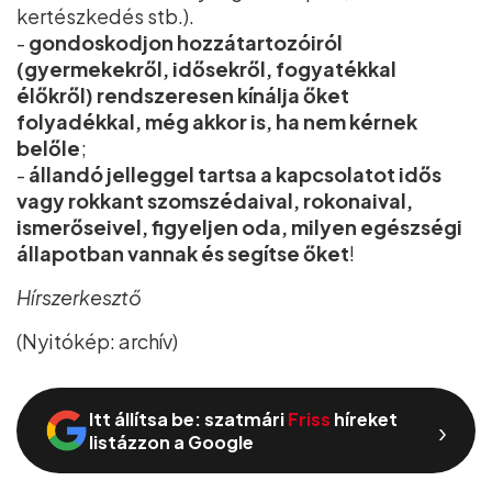
kertészkedés stb.).
-
gondoskodjon hozzátartozóiról
(gyermekekről, idősekről, fogyatékkal
élőkről) rendszeresen kínálja őket
folyadékkal, még akkor is, ha nem kérnek
belőle
;
-
állandó jelleggel tartsa a kapcsolatot idős
vagy rokkant szomszédaival, rokonaival,
ismerőseivel, figyeljen oda, milyen egészségi
állapotban vannak és segítse őket
!
Hírszerkesztő
(Nyitókép: archív)
Itt állítsa be: szatmári
Friss
híreket
›
listázzon a Google