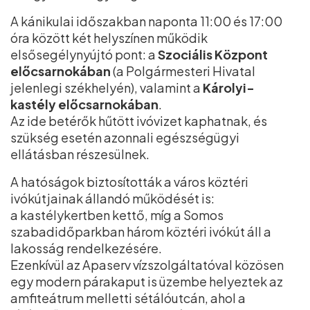
A kánikulai időszakban naponta 11:00 és 17:00
óra között két helyszínen működik
elsősegélynyújtó pont: a
Szociális Központ
előcsarnokában
(a Polgármesteri Hivatal
jelenlegi székhelyén), valamint a
Károlyi-
kastély előcsarnokában
.
Az ide betérők hűtött ivóvizet kaphatnak, és
szükség esetén azonnali egészségügyi
ellátásban részesülnek.
A hatóságok biztosították a város köztéri
ivókútjainak állandó működését is:
a kastélykertben kettő, míg a Somos
szabadidőparkban három köztéri ivókút áll a
lakosság rendelkezésére.
Ezenkívül az Apaserv vízszolgáltatóval közösen
egy modern párakaput is üzembe helyeztek az
amfiteátrum melletti sétálóutcán, ahol a