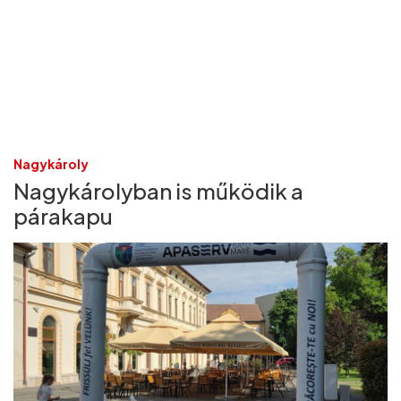
Nagykároly
Nagykárolyban is működik a
párakapu