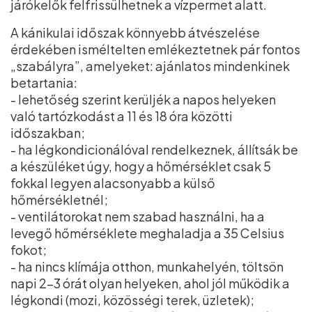
járókelők felfrissülhetnek a vízpermet alatt.
A kánikulai időszak könnyebb átvészelése
érdekében isméltelten emlékeztetnek pár fontos
„szabályra”, amelyeket: ajánlatos mindenkinek
betartania:
- lehetőség szerint kerüljék a napos helyeken
való tartózkodást a 11 és 18 óra közötti
időszakban;
- ha légkondicionálóval rendelkeznek, állítsák be
a készüléket úgy, hogy a hőmérséklet csak 5
fokkal legyen alacsonyabb a külső
hőmérsékletnél;
- ventilátorokat nem szabad használni, ha a
levegő hőmérséklete meghaladja a 35 Celsius
fokot;
- ha nincs klímája otthon, munkahelyén, töltsön
napi 2-3 órát olyan helyeken, ahol jól működik a
légkondi (mozi, közösségi terek, üzletek);