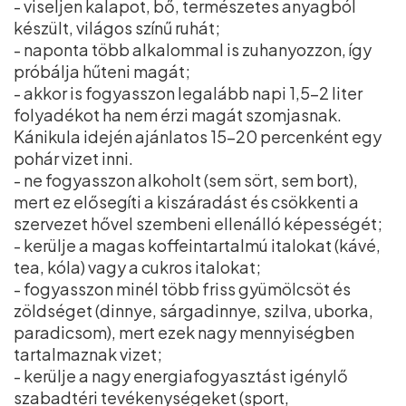
- viseljen kalapot, bő, természetes anyagból
készült, világos színű ruhát;
- naponta több alkalommal is zuhanyozzon, így
próbálja hűteni magát;
- akkor is fogyasszon legalább napi 1,5-2 liter
folyadékot ha nem érzi magát szomjasnak.
Kánikula idején ajánlatos 15-20 percenként egy
pohár vizet inni.
- ne fogyasszon alkoholt (sem sört, sem bort),
mert ez elősegíti a kiszáradást és csökkenti a
szervezet hővel szembeni ellenálló képességét;
- kerülje a magas koffeintartalmú italokat (kávé,
tea, kóla) vagy a cukros italokat;
- fogyasszon minél több friss gyümölcsöt és
zöldséget (dinnye, sárgadinnye, szilva, uborka,
paradicsom), mert ezek nagy mennyiségben
tartalmaznak vizet;
- kerülje a nagy energiafogyasztást igénylő
szabadtéri tevékenységeket (sport,