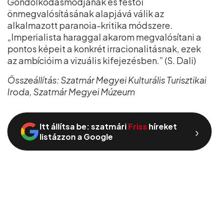
Gondolkodásmódjának és festői
önmegvalósításának alapjává válik az
alkalmazott paranoia-kritika módszere.
„Imperialista haraggal akarom megvalósítani a
pontos képeit a konkrét irracionalitásnak, ezek
az ambícióim a vizuális kifejezésben.” (S. Dali)
Összeállítás: Szatmár Megyei Kulturális Turisztikai
Iroda, Szatmár Megyei Múzeum
Itt állítsa be: szatmári
Friss
híreket
›
listázzon a Google