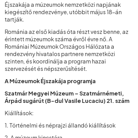
Éjszakája a múzeumok nemzetközi napjának
kiegészítő rendezvénye, utóbbit május 18-án
tartják.
Románia az első kiadás óta részt vesz benne, az
érintett múzeumok száma évről évre nő. A
Romániai Múzeumok Országos Hálózata a
rendezvény hivatalos partnere nemzetközi
szinten, és koordinálja a program hazai
szervezését és népszerűsítését.
A Múzeumok Éjszakája programja
Szatmár Megyei Múzeum – Szatmárnémeti,
Árpád sugárút (B-dul Vasile Lucaciu) 21. szám
Kiállítások:
1. Történelmi és néprajzi állandó kiállítások
2. A múzeum kincstára