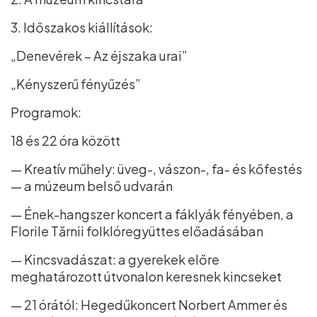
3. Időszakos kiállítások:
„Denevérek – Az éjszaka urai”
„Kényszerű fényűzés”
Programok:
18 és 22 óra között
— Kreatív műhely: üveg-, vászon-, fa- és kőfestés
— a múzeum belső udvarán
— Ének-hangszer koncert a fáklyák fényében, a
Florile Tărnii folklóregyüttes előadásában
— Kincsvadászat: a gyerekek előre
meghatározott útvonalon keresnek kincseket
— 21 órától: Hegedűkoncert Norbert Ammer és