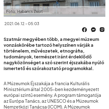
Fotó: Habarics Zsolt
2021.06.12 - 05:03
Szatmár megyében több, a megyei múzeum
vonzáskörébe tartozó helyszínen várják a
történelem, művészetek, etnográfia,
tudományok, természet iránt érdeklődő
nagyközönséget a szó szerint éjszakába nyúló
ismertető és szórakoztató programokkal.
A Múzeumok Éjszakája a francia Kulturális
Minisztérium által 2005-ben kezdeményezett
európai szintű esemény. A program támogatója
az Európa Tanács, az UNESCO és a Múzeumok
Nemzetközi Tanácsa (ICOM). A Múzeumok