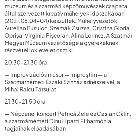
múzeum és a szatmári képzőművészek csapata
által szervezett kreatív műhelyek időszakában
(2021.06.04–04) készültek. Műhelyvezetők:
Aurelian Busuioc, Szemák Zsuzsa, Cristina Gloria
Oprişa, Virginia Pişcoran, Alina Lorincz. A Szatmár
Megyei Múzeum vezetősége a gyerekeknek
részvételi oklevelet oszt ki.
20.30–21.30 óra
— Improvizációs műsor — Improştim — a
Szatmárnémeti Északi Színház színészeivel, a
Mihai Raicu Társulat
21.30–21.50 óra
— Népzenei koncert Petrică Zele és Casian Călin,
a szatmárnémeti Dinu Lipatti Filharmónia
tagjainak előadásában