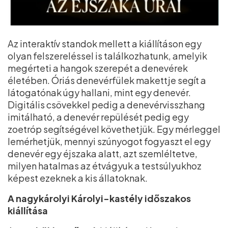
Az interaktív standok mellett a kiállításon egy
olyan felszereléssel is találkozhatunk, amelyik
megérteti a hangok szerepét a denevérek
életében. Óriás denevérfülek makettje segít a
látogatónak úgy hallani, mint egy denevér.
Digitális csövekkel pedig a denevérvisszhang
imitálható, a denevér repülését pedig egy
zoetróp segítségével követhetjük. Egy mérleggel
lemérhetjük, mennyi szúnyogot fogyaszt el egy
denevér egy éjszaka alatt, azt szemléltetve,
milyen hatalmas az étvágyuk a testsúlyukhoz
képest ezeknek a kis állatoknak.
A nagykárolyi Károlyi-kastély időszakos
kiállítása