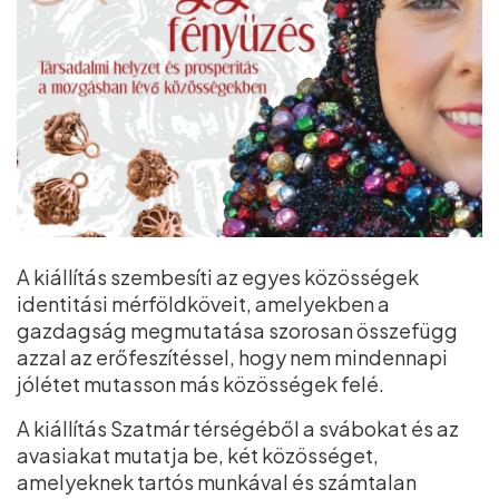
A kiállítás szembesíti az egyes közösségek
identitási mérföldköveit, amelyekben a
gazdagság megmutatása szorosan összefügg
azzal az erőfeszítéssel, hogy nem mindennapi
jólétet mutasson más közösségek felé.
A kiállítás Szatmár térségéből a svábokat és az
avasiakat mutatja be, két közösséget,
amelyeknek tartós munkával és számtalan