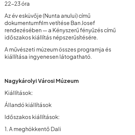
22–23 óra
Az év esküvője (Nunta anului) című
dokumentumfilm vetítése Ban Josef
rendezésében — a Kényszerű fényűzés című
időszakos kiállítás népszerűsítésére.
A művészeti múzeum összes programja és
kiállítása ingyenesen látogatható.
Nagykárolyi Városi Múzeum
Kiállítások:
Állandó kiállítások
Időszakos kiállítások:
1. A meghökkentő Dali