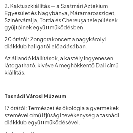
2. Kaktuszkiállítás — a Szatmári Aztekium
Egyesület és Nagybánya, Máramarossziget,
Szinérváralja, Torda és Chereuşa települések
gyűjtőinek együttműködésben
20 órától: Zongorakoncert a nagykárolyi
diákklub hallgatói előadásában.
Az állandó kiállítások, a kastély ingyenesen
látogatható, kivéve A meghökkentő Dali című
kiállítás.
Tasnádi Városi Múzeum
17 órától: Természet és ökológia a gyermekek
szemével című ifjúsági tevékenység a tasnádi
diákklub együttműködésével.