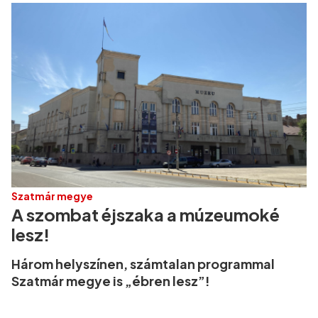
Szatmár megye
A szombat éjszaka a múzeumoké
lesz!
Három helyszínen, számtalan programmal
Szatmár megye is „ébren lesz”!