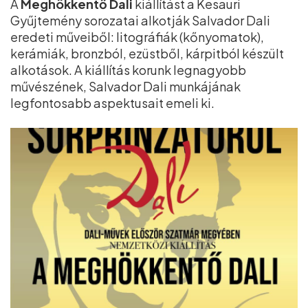
A
Meghökkentő Dali
kiállítást a Kesauri
Gyűjtemény sorozatai alkotják Salvador Dali
eredeti műveiből: litográfiák (kőnyomatok),
kerámiák, bronzból, ezüstből, kárpitból készült
alkotások. A kiállítás korunk legnagyobb
művészének, Salvador Dali munkájának
legfontosabb aspektusait emeli ki.