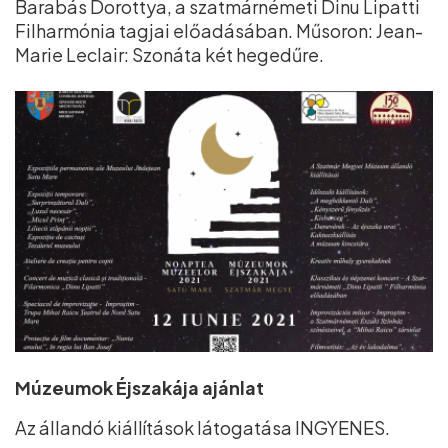
Barabás Dorottya, a szatmárnémeti Dinu Lipatti
Filharmónia tagjai előadásában. Műsoron: Jean-
Marie Leclair: Szonáta két hegedűre.
Múzeumok Éjszakája ajánlat
Az állandó kiállítások látogatása INGYENES.