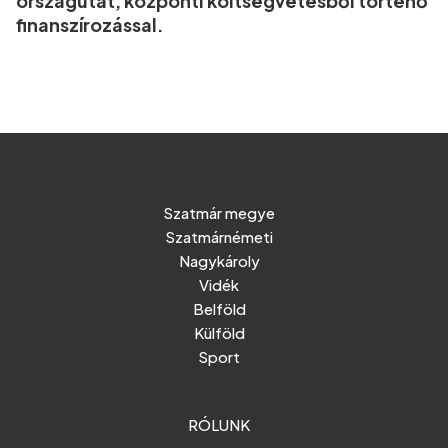
országutat, központi költségvetésből történő
finanszírozással.
Szatmár megye
Szatmárnémeti
Nagykároly
Vidék
Belföld
Külföld
Sport
RÓLUNK