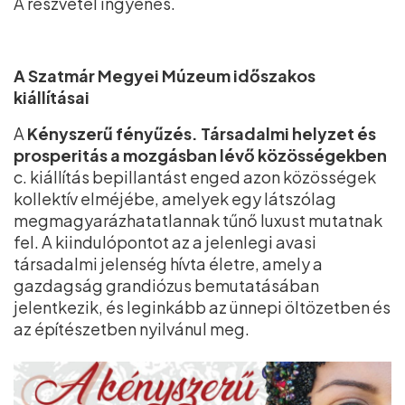
A részvétel ingyenes.
A Szatmár Megyei Múzeum időszakos
kiállításai
A
Kényszerű fényűzés. Társadalmi helyzet és
prosperitás a mozgásban lévő közösségekben
c. kiállítás bepillantást enged azon közösségek
kollektív elméjébe, amelyek egy látszólag
megmagyarázhatatlannak tűnő luxust mutatnak
fel. A kiindulópontot az a jelenlegi avasi
társadalmi jelenség hívta életre, amely a
gazdagság grandiózus bemutatásában
jelentkezik, és leginkább az ünnepi öltözetben és
az építészetben nyilvánul meg.