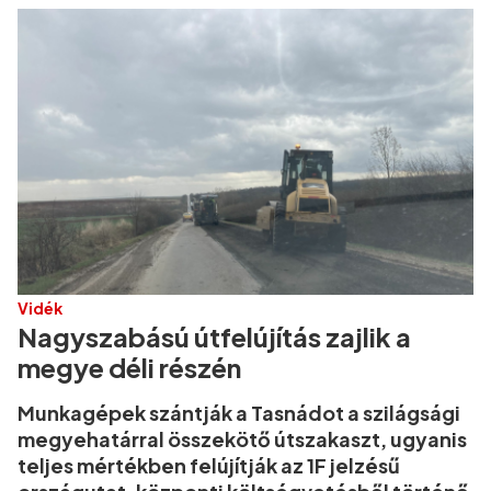
Vidék
Nagyszabású útfelújítás zajlik a
megye déli részén
Munkagépek szántják a Tasnádot a szilágsági
megyehatárral összekötő útszakaszt, ugyanis
teljes mértékben felújítják az 1F jelzésű