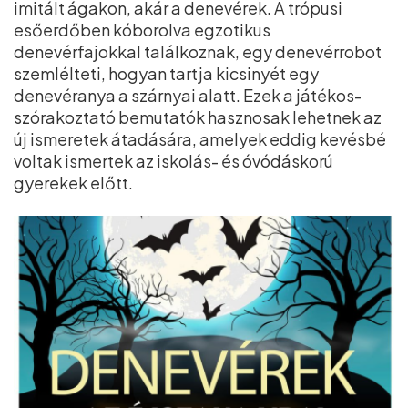
imitált ágakon, akár a denevérek. A trópusi
esőerdőben kóborolva egzotikus
denevérfajokkal találkoznak, egy denevérrobot
szemlélteti, hogyan tartja kicsinyét egy
denevéranya a szárnyai alatt. Ezek a játékos-
szórakoztató bemutatók hasznosak lehetnek az
új ismeretek átadására, amelyek eddig kevésbé
voltak ismertek az iskolás- és óvódáskorú
gyerekek előtt.