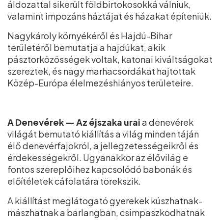
áldozattal sikerült földbirtokosokká válniuk,
valamint impozáns háztájat és házakat építeniük.
Nagykároly környékéről és Hajdú-Bihar
területéről bemutatja a hajdúkat, akik
pásztorközösségek voltak, katonai kiváltságokat
szereztek, és nagy marhacsordákat hajtottak
Közép-Európa élelmezéshiányos területeire.
A Denevérek — Az éjszaka urai
a denevérek
világát bemutató kiállítás a világ minden táján
élő denevérfajokról, a jellegzetességeikről és
érdekességekről. Ugyanakkor az élővilág e
fontos szereplőihez kapcsolódó babonák és
előítéletek cáfolatára törekszik.
A kiállítást meglátogató gyerekek kúszhatnak-
mászhatnak a barlangban, csimpaszkodhatnak