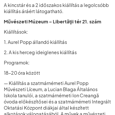
A kincstár és a 2 időszakos kiállítás a legolcsóbb
kiállítás áráért látogatható.
Művészeti Múzeum – Libertăţii tér 21. szám
Kiállítások:
1. Aurel Popp állandó kiállítás
2. A kis herceg ideiglenes kiállítás
Programok:
18–20 óra között
— Kiállítás a szatmárnémeti Aurel Popp
Művészeti Líceum, a Lucian Blaga Általános
Iskola tanulói, a szatmárnémeti Ion Creangă
óvoda előkészítősei és a szatmárnémeti Integrált
Oktatási Központ diákjai által készített
alkotások válogatásából. A művek a művészeti