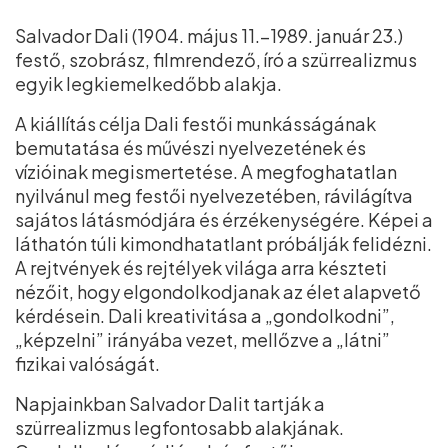
Salvador Dali (1904. május 11.–1989. január 23.)
festő, szobrász, filmrendező, író a szürrealizmus
egyik legkiemelkedőbb alakja.
A kiállítás célja Dali festői munkásságának
bemutatása és művészi nyelvezetének és
vízióinak megismertetése. A megfoghatatlan
nyilvánul meg festői nyelvezetében, rávilágítva
sajátos látásmódjára és érzékenységére. Képei a
láthatón túli kimondhatatlant próbálják felidézni.
A rejtvények és rejtélyek világa arra készteti
nézőit, hogy elgondolkodjanak az élet alapvető
kérdésein. Dali kreativitása a „gondolkodni”,
„képzelni” irányába vezet, mellőzve a „látni”
fizikai valóságát.
Napjainkban Salvador Dalit tartják a
szürrealizmus legfontosabb alakjának.