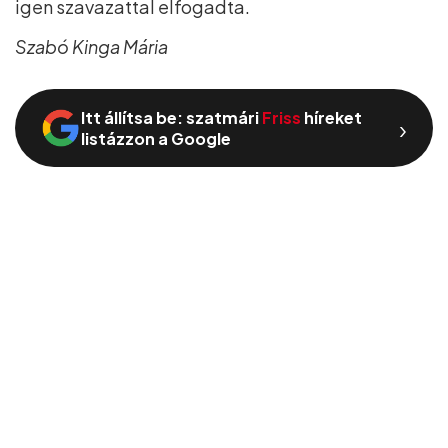
igen szavazattal elfogadta.
Szabó Kinga Mária
Itt állítsa be: szatmári
Friss
híreket
›
listázzon a Google