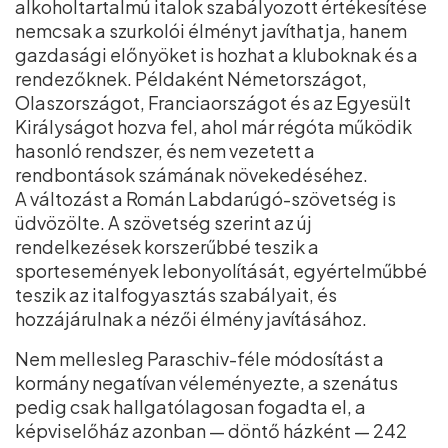
alkoholtartalmú italok szabályozott értékesítése
nemcsak a szurkolói élményt javíthatja, hanem
gazdasági előnyöket is hozhat a kluboknak és a
rendezőknek. Példaként Németországot,
Olaszországot, Franciaországot és az Egyesült
Királyságot hozva fel, ahol már régóta működik
hasonló rendszer, és nem vezetett a
rendbontások számának növekedéséhez.
A változást a Román Labdarúgó-szövetség is
üdvözölte. A szövetség szerint az új
rendelkezések korszerűbbé teszik a
sportesemények lebonyolítását, egyértelműbbé
teszik az italfogyasztás szabályait, és
hozzájárulnak a nézői élmény javításához.
Nem mellesleg Paraschiv-féle módosítást a
kormány negatívan véleményezte, a szenátus
pedig csak hallgatólagosan fogadta el, a
képviselőház azonban — döntő házként — 242