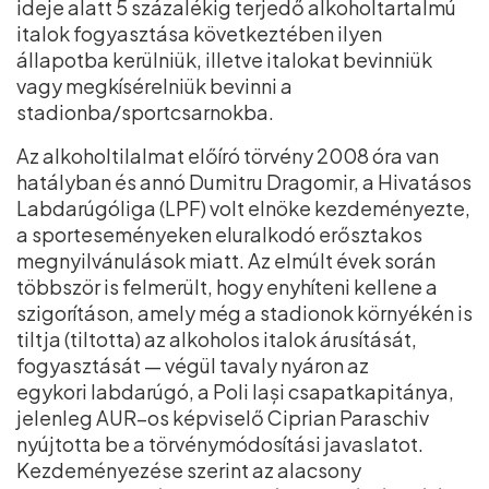
ideje alatt 5 százalékig terjedő alkoholtartalmú
italok fogyasztása következtében ilyen
állapotba kerülniük, illetve italokat bevinniük
vagy megkísérelniük bevinni a
stadionba/sportcsarnokba.
Az alkoholtilalmat előíró törvény 2008 óra van
hatályban és annó Dumitru Dragomir, a Hivatásos
Labdarúgóliga (LPF) volt elnöke kezdeményezte,
a sporteseményeken eluralkodó erősztakos
megnyilvánulások miatt. Az elmúlt évek során
többször is felmerült, hogy enyhíteni kellene a
szigorításon, amely még a stadionok környékén is
tiltja (tiltotta) az alkoholos italok árusítását,
fogyasztását — végül tavaly nyáron az
egykori labdarúgó, a Poli Iași csapatkapitánya,
jelenleg AUR–os képviselő Ciprian Paraschiv
nyújtotta be a törvénymódosítási javaslatot.
Kezdeményezése szerint az alacsony