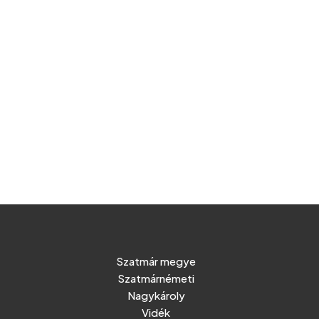
Szatmár megye
Szatmárnémeti
Nagykároly
Vidék