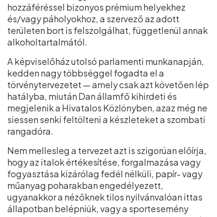
hozzáféréssel bizonyos prémium helyekhez
és/vagy páholyokhoz, a szervező az adott
területen bort is felszolgálhat, függetlenül annak
alkoholtartalmától.
A képviselőház utolsó parlamenti munkanapján,
kedden nagy többséggel fogadta el a
törvénytervezetet — amely csak azt követően lép
hatályba, miután Dan államfő kihirdeti és
megjelenik a Hivatalos Közlönyben, azaz még ne
siessen senki feltölteni a készleteket a szombati
rangadóra.
Nem mellesleg a tervezet azt is szigorúan előírja,
hogy az italok értékesítése, forgalmazása vagy
fogyasztása kizárólag fedél nélküli, papír- vagy
műanyag poharakban engedélyezett,
ugyanakkor a nézőknek tilos nyilvánvalóan ittas
állapotban belépniük, vagy a sportesemény