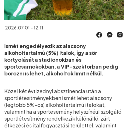
2026.07.01 - 12:11
Ismét engedélyezik az alacsony
alkoholtartalmú (5%) italok, így a sör
kortyolását a stadionokban és
sportcsarnokokban, a VIP-szektorban pedig
borozni is lehet, alkoholfok limit nélkül.
Közel két évtizednyi absztinencia után a
sportlétesítményekben ismét lehet alacsony
(legtöbb 5%–os) alkoholtartalmú italokat,
valamint ha a sportesemény helyszínéül szolgáló
sportlétesítmény rendelkezik különálló, zárt
étkezési és italfogyasztási területtel, valamint