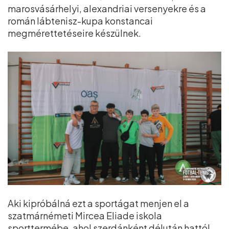
marosvásárhelyi, alexandriai versenyekre és a
román lábtenisz-kupa konstancai
megmérettetéseire készülnek.
Aki kipróbálná ezt a sportágat menjen el a
szatmárnémeti Mircea Eliade iskola
sporttermébe, ahol szerdánként délután hattól