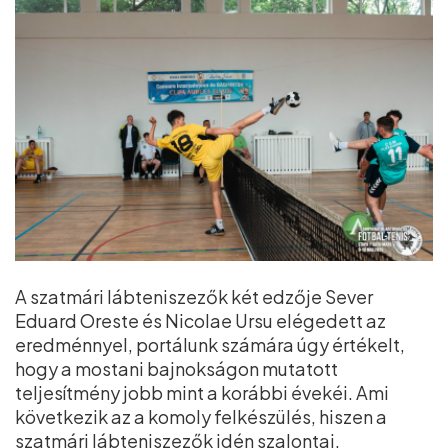
A szatmári lábteniszezők két edzője Sever
Eduard Oreste és Nicolae Ursu elégedett az
eredménnyel, portálunk számára úgy értékelt,
hogy a mostani bajnokságon mutatott
teljesítmény jobb mint a korábbi évekéi. Ami
következik az a komoly felkészülés, hiszen a
szatmári lábteniszezők idén szalontai,