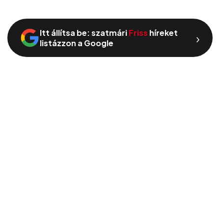
Itt állítsa be: szatmári
Friss
híreket
›
listázzon a Google