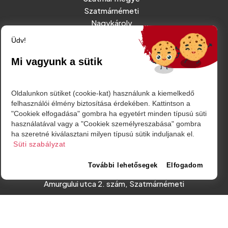
Szatmárnémeti
Nagykároly
Vidék
Üdv!
Belföld
Külföld
Mi vagyunk a sütik
Sport
Oldalunkon sütiket (cookie-kat) használunk a kiemelkedő
felhasználói élmény biztosítása érdekében. Kattintson a
RÓLUNK
"Cookiek elfogadása" gombra ha egyetért minden típusú süti
IMPRESSZUM
használatával vagy a "Cookiek személyreszabása" gombra
ha szeretné kiválasztani milyen típusú sütik induljanak el.
ADATVÉDELMI TÁJÉKOZTATÓ
Süti szabályzat
MÉDIAAJÁNLAT - REKLÁMOK
További lehetősegek
Elfogadom
Amurgului utca 2. szám, Szatmárnémeti
friss@friss.ro