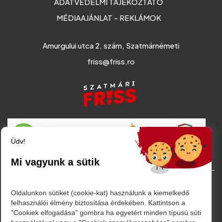
ADATVÉDELMI TÁJÉKOZTATÓ
MÉDIAAJÁNLAT - REKLÁMOK
Amurgului utca 2. szám, Szatmárnémeti
friss@friss.ro
Üdv!
Mi vagyunk a sütik
© Minden jog fenntartva. 2026
Oldalunkon sütiket (cookie-kat) használunk a kiemelkedő
felhasználói élmény biztosítása érdekében. Kattintson a
"Cookiek elfogadása" gombra ha egyetért minden típusú süti