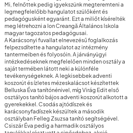
Mi, felnőttek pedig igyekszünk megteremteni a
legmegfelelőbb hangulatot szülőként és
pedagógusként egyaránt. Ezt a miliőt kísérelték
meg létrehozni a Ion Creangă Általános Iskola
magyar tagozatos pedagógusai.
A Karácsonyi fuvallat elnevezésű foglalkozás
felpezsdítette a hangulatot az intézmény
tantermeiben és folyosóin. A járványügyi
intézkedéseknek megfelelően minden osztály a
saját termében látott neki a különféle
tevékenységeknek. A legkisebbek adventi
koszorút és ízletes mézeskalácsot készítettek
Belluska Éva tanítónénivel, míg Virág Edit első
osztályos tanító bájos adventi koszorút alkotott a
gyerekekkel. Csodás ajtódíszek és
karácsonyfadíszek készültek a második
osztályban Felleg Zsuzsa tanító segítségével.
Csiszár Éva pedig a harmadik osztályos
tanulókkal részt vett a cipősdoboz-akció