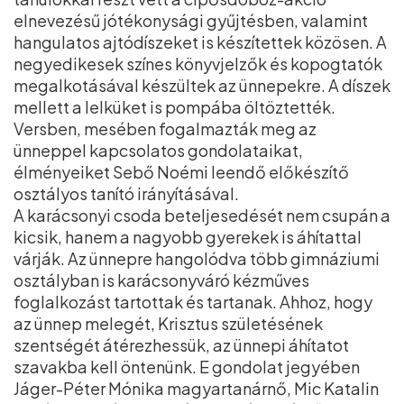
elnevezésű jótékonysági gyűjtésben, valamint
hangulatos ajtódíszeket is készítettek közösen. A
negyedikesek színes könyvjelzők és kopogtatók
megalkotásával készültek az ünnepekre. A díszek
mellett a lelküket is pompába öltöztették.
Versben, mesében fogalmazták meg az
ünneppel kapcsolatos gondolataikat,
élményeiket Sebő Noémi leendő előkészítő
osztályos tanító irányításával.
A karácsonyi csoda beteljesedését nem csupán a
kicsik, hanem a nagyobb gyerekek is áhítattal
várják. Az ünnepre hangolódva több gimnáziumi
osztályban is karácsonyváró kézműves
foglalkozást tartottak és tartanak. Ahhoz, hogy
az ünnep melegét, Krisztus születésének
szentségét átérezhessük, az ünnepi áhítatot
szavakba kell öntenünk. E gondolat jegyében
Jáger-Péter Mónika magyartanárnő, Mic Katalin