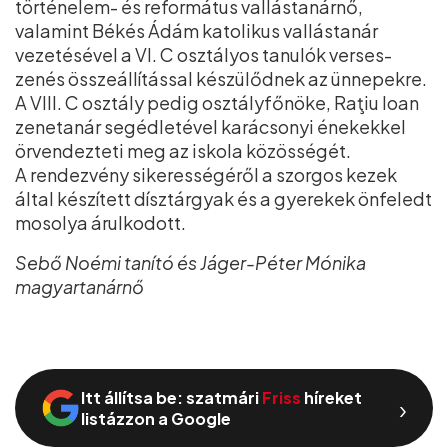
történelem- és református vallástanárnő,
valamint Békés Ádám katolikus vallástanár
vezetésével a VI. C osztályos tanulók verses-
zenés összeállítással készülődnek az ünnepekre.
A VIII. C osztály pedig osztályfőnöke, Raţiu Ioan
zenetanár segédletével karácsonyi énekekkel
örvendezteti meg az iskola közösségét.
A rendezvény sikerességéről a szorgos kezek
által készített dísztárgyak és a gyerekek önfeledt
mosolya árulkodott.
Sebő Noémi tanító és Jáger-Péter Mónika
magyartanárnő
Itt állítsa be: szatmári
Friss
híreket
›
listázzon a Google