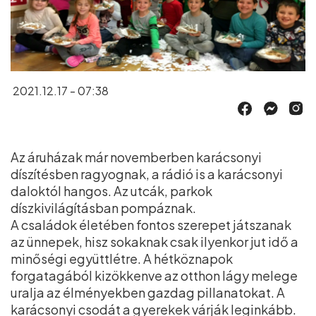
2021.12.17 - 07:38
Az áruházak már novemberben karácsonyi
díszítésben ragyognak, a rádió is a karácsonyi
daloktól hangos. Az utcák, parkok
díszkivilágításban pompáznak.
A családok életében fontos szerepet játszanak
az ünnepek, hisz sokaknak csak ilyenkor jut idő a
minőségi együttlétre. A hétköznapok
forgatagából kizökkenve az otthon lágy melege
uralja az élményekben gazdag pillanatokat. A
karácsonyi csodát a gyerekek várják leginkább.