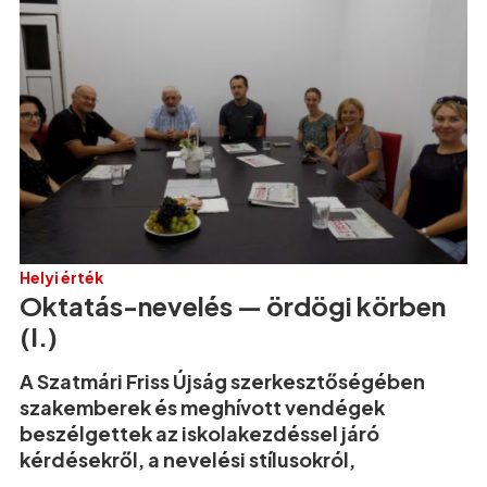
Helyi érték
Oktatás-nevelés — ördögi körben
(I.)
A Szatmári Friss Újság szerkesztőségében
szakemberek és meghívott vendégek
beszélgettek az iskolakezdéssel járó
kérdésekről, a nevelési stílusokról,