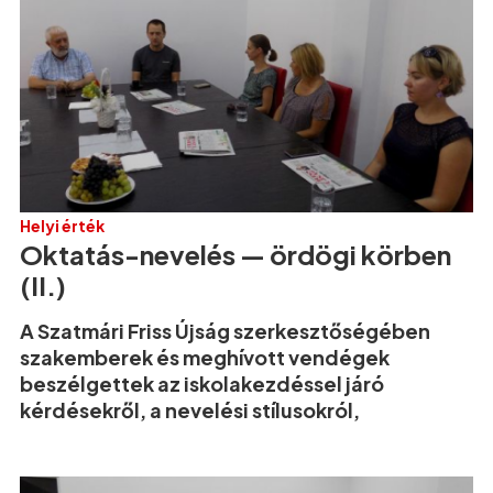
Helyi érték
Oktatás-nevelés — ördögi körben
(II.)
A Szatmári Friss Újság szerkesztőségében
szakemberek és meghívott vendégek
beszélgettek az iskolakezdéssel járó
kérdésekről, a nevelési stílusokról,