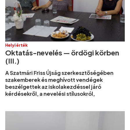
Helyi érték
Oktatás-nevelés — ördögi körben
(III.)
A Szatmári Friss Újság szerkesztőségében
szakemberek és meghívott vendégek
beszélgettek az iskolakezdéssel járó
kérdésekről, a nevelési stílusokról,