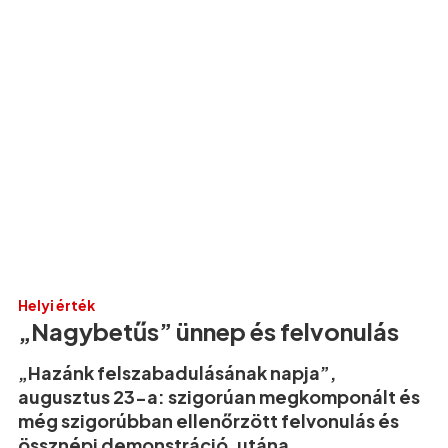
Helyi érték
„Nagybetűs” ünnep és felvonulás
„Hazánk felszabadulásának napja”,
augusztus 23-a: szigorúan megkomponált és
még szigorúbban ellenőrzött felvonulás és
össznépi demonstráció, utána