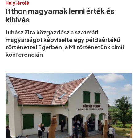
Helyi érték
Itthon magyarnak lenni érték és
kihívás
Juhász Zita közgazdász a szatmári
magyarságot képviselte egy példaértékű
történettel Egerben, a Mi történetünk című
konferencián