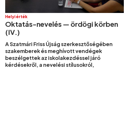
Helyi érték
Oktatás-nevelés — ördögi körben
(IV.)
A Szatmári Friss Újság szerkesztőségében
szakemberek és meghívott vendégek
beszélgettek az iskolakezdéssel járó
kérdésekről, a nevelési stílusokról,