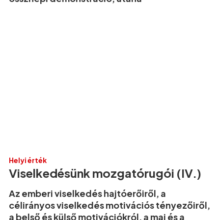
Helyi érték
Viselkedésünk mozgatórugói (IV.)
Az emberi viselkedés hajtóerőiről, a
célirányos viselkedés motivációs tényezőiről,
a belső és külső motivációkról, a mai és a