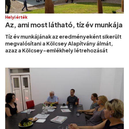
Helyi érték
Az, ami most látható, tíz év munkája
Tíz év munkájának az eredményeként sikerült
megvalósítani a Kölcsey Alapítvány álmát,
azaz a Kölcsey-emlékhely létrehozását