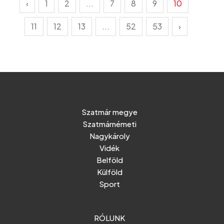
‹
1
2
...
7
8
9
10
11
12
13
...
52
53
›
Szatmár megye
Szatmárnémeti
Nagykároly
Vidék
Belföld
Külföld
Sport
RÓLUNK