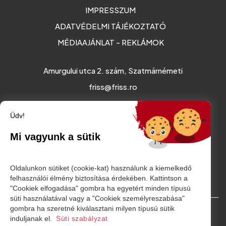
IMPRESSZUM
ADATVÉDELMI TÁJÉKOZTATÓ
MÉDIAAJÁNLAT - REKLÁMOK
Amurgului utca 2. szám, Szatmárnémeti
friss@friss.ro
Üdv!
Mi vagyunk a sütik
Oldalunkon sütiket (cookie-kat) használunk a kiemelkedő
felhasználói élmény biztosítása érdekében. Kattintson a
"Cookiek elfogadása" gombra ha egyetért minden típusú
süti használatával vagy a "Cookiek személyreszabása"
gombra ha szeretné kiválasztani milyen típusú sütik
© Minden jog fenntartva. 2026
induljanak el.
Süti szabályzat