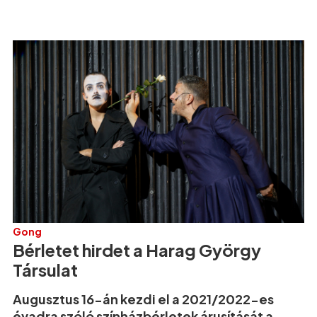
Gong
Bérletet hirdet a Harag György
Társulat
Augusztus 16-án kezdi el a 2021/2022-es
évadra szóló színházbérletek árusítását a