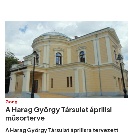
Gong
A Harag György Társulat áprilisi
műsorterve
A Harag György Társulat áprilisra tervezett