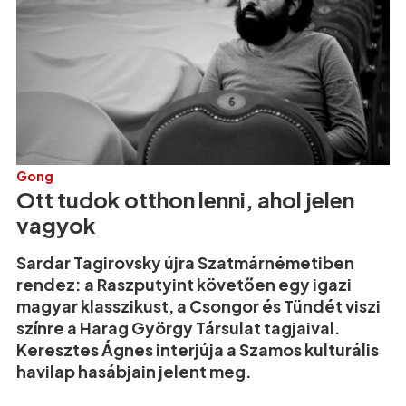
Gong
Ott tudok otthon lenni, ahol jelen
vagyok
Sardar Tagirovsky újra Szatmárnémetiben
rendez: a Raszputyint követően egy igazi
magyar klasszikust, a Csongor és Tündét viszi
színre a Harag György Társulat tagjaival.
Keresztes Ágnes interjúja a Szamos kulturális
havilap hasábjain jelent meg.