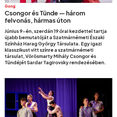
Gong
Csongor és Tünde — három
felvonás, hármas úton
Június 9-én, szerdán 19 órai kezdettel tartja
újabb bemutatóját a Szatmárnémeti Északi
Színház Harag György Társulata. Egy igazi
klasszikust vitt színre a szatmárnémeti
társulat, Vörösmarty Mihály Csongor és
Tündéjét Sardar Tagirovsky rendezésében.