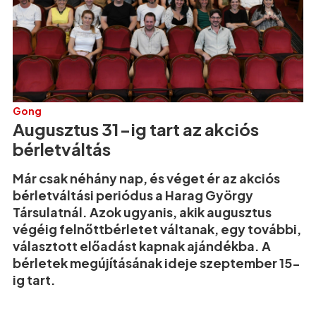
Gong
Augusztus 31-ig tart az akciós
bérletváltás
Már csak néhány nap, és véget ér az akciós
bérletváltási periódus a Harag György
Társulatnál. Azok ugyanis, akik augusztus
végéig felnőttbérletet váltanak, egy további,
választott előadást kapnak ajándékba. A
bérletek megújításának ideje szeptember 15-
ig tart.