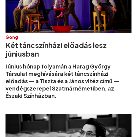
Gong
Két táncszínházi előadás lesz
júniusban
Június hónap folyamán a Harag György
Társulat meghívására két táncszínházi
előadás — a Tiszta és a János vitéz című —
vendégszerepel Szatmárnémetiben, az
Északi Színházban.