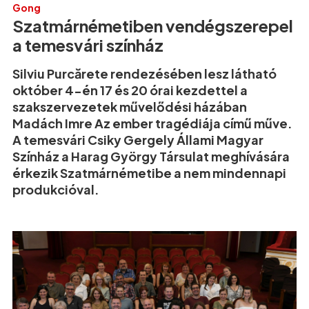
Gong
Szatmárnémetiben vendégszerepel
a temesvári színház
Silviu Purcărete rendezésében lesz látható
október 4-én 17 és 20 órai kezdettel a
szakszervezetek művelődési házában
Madách Imre Az ember tragédiája című műve.
A temesvári Csiky Gergely Állami Magyar
Színház a Harag György Társulat meghívására
érkezik Szatmárnémetibe a nem mindennapi
produkcióval.