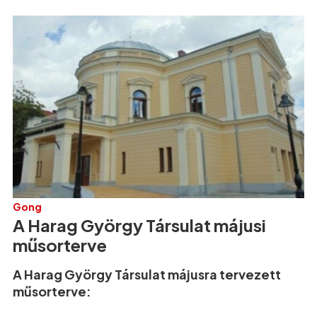
Gong
A Harag György Társulat májusi
műsorterve
A Harag György Társulat májusra tervezett
műsorterve: