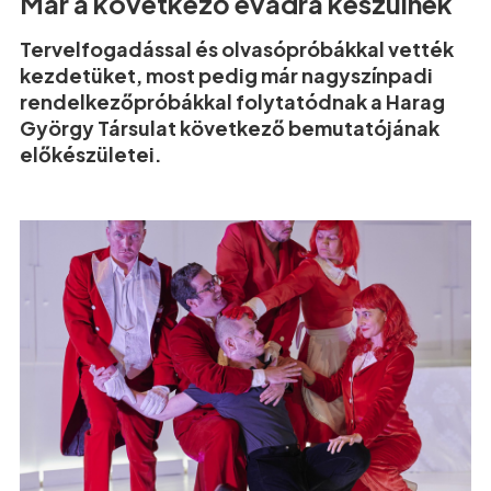
Már a következő évadra készülnek
Tervelfogadással és olvasópróbákkal vették
kezdetüket, most pedig már nagyszínpadi
rendelkezőpróbákkal folytatódnak a Harag
György Társulat következő bemutatójának
előkészületei.