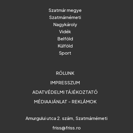
Szatmár megye
Szatmárnémeti
Nagykároly
Vidék
Belföld
Külföld
Sport
RÓLUNK
IMPRESSZUM
ADATVÉDELMI TÁJÉKOZTATÓ
MÉDIAAJÁNLAT - REKLÁMOK
Amurgului utca 2. szám, Szatmárnémeti
friss@friss.ro