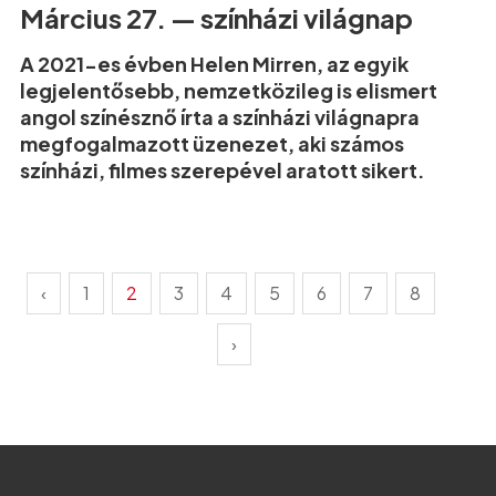
Március 27. — színházi világnap
A 2021-es évben Helen Mirren, az egyik
legjelentősebb, nemzetközileg is elismert
angol színésznő írta a színházi világnapra
megfogalmazott üzenezet, aki számos
színházi, filmes szerepével aratott sikert.
‹
1
2
3
4
5
6
7
8
›