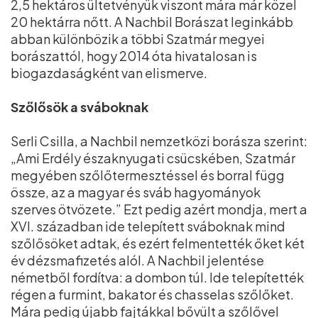
2,5 hektáros ültetvényük viszont mára már közel
20 hektárra nőtt. A Nachbil Borászat leginkább
abban különbözik a többi Szatmár megyei
borászattól, hogy 2014 óta hivatalosan is
biogazdaságként van elismerve.
Szőlősök a sváboknak
Serli Csilla, a Nachbil nemzetközi borásza szerint:
„Ami Erdély északnyugati csücskében, Szatmár
megyében szőlőtermesztéssel és borral függ
össze, az a magyar és sváb hagyományok
szerves ötvözete.” Ezt pedig azért mondja, mert a
XVI. században ide telepített sváboknak mind
szőlősöket adtak, és ezért felmentették őket két
év dézsmafizetés alól. A Nachbil jelentése
németből fordítva: a dombon túl. Ide telepítették
régen a furmint, bakator és chasselas szőlőket.
Mára pedig újabb fajtákkal bővült a szőlővel