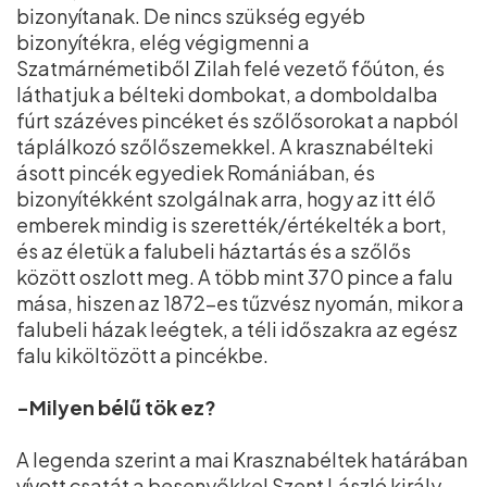
bizonyítanak. De nincs szükség egyéb
bizonyítékra, elég végigmenni a
Szatmárnémetiből Zilah felé vezető főúton, és
láthatjuk a bélteki dombokat, a domboldalba
fúrt százéves pincéket és szőlősorokat a napból
táplálkozó szőlőszemekkel. A krasznabélteki
ásott pincék egyediek Romániában, és
bizonyítékként szolgálnak arra, hogy az itt élő
emberek mindig is szerették/értékelték a bort,
és az életük a falubeli háztartás és a szőlős
között oszlott meg. A több mint 370 pince a falu
mása, hiszen az 1872-es tűzvész nyomán, mikor a
falubeli házak leégtek, a téli időszakra az egész
falu kiköltözött a pincékbe.
-Milyen bélű tök ez?
A legenda szerint a mai Krasznabéltek határában
vívott csatát a besenyőkkel Szent László király,