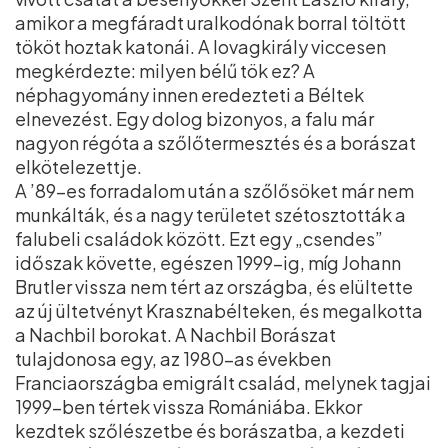
amikor a megfáradt uralkodónak borral töltött
tököt hoztak katonái. A lovagkirály viccesen
megkérdezte: milyen bélű tök ez? A
néphagyomány innen eredezteti a Béltek
elnevezést. Egy dolog bizonyos, a falu már
nagyon régóta a szőlőtermesztés és a borászat
elkötelezettje.
A ’89-es forradalom után a szőlősöket már nem
munkálták, és a nagy területet szétosztották a
falubeli családok között. Ezt egy „csendes”
időszak követte, egészen 1999-ig, míg Johann
Brutler vissza nem tért az országba, és elültette
az új ültetvényt Krasznabélteken, és megalkotta
a Nachbil borokat. A Nachbil Borászat
tulajdonosa egy, az 1980-as években
Franciaországba emigrált család, melynek tagjai
1999-ben tértek vissza Romániába. Ekkor
kezdtek szőlészetbe és borászatba, a kezdeti