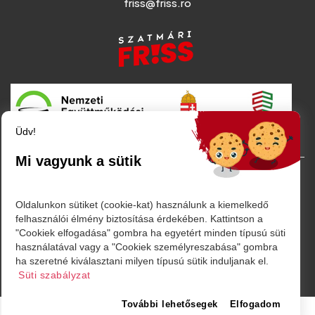
friss@friss.ro
Üdv!
Mi vagyunk a sütik
© Minden jog fenntartva. 2026
Oldalunkon sütiket (cookie-kat) használunk a kiemelkedő
felhasználói élmény biztosítása érdekében. Kattintson a
"Cookiek elfogadása" gombra ha egyetért minden típusú süti
használatával vagy a "Cookiek személyreszabása" gombra
Powered by
ha szeretné kiválasztani milyen típusú sütik induljanak el.
Süti szabályzat
További lehetősegek
Elfogadom