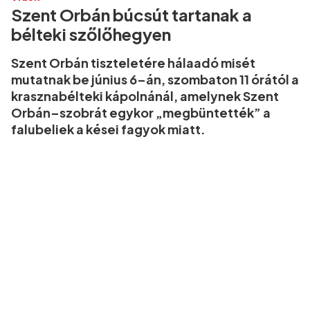
Szent Orbán búcsút tartanak a
bélteki szőlőhegyen
Szent Orbán tiszteletére hálaadó misét
mutatnak be június 6–án, szombaton 11 órától a
krasznabélteki kápolnánál, amelynek Szent
Orbán–szobrát egykor „megbüntették” a
falubeliek a kései fagyok miatt.