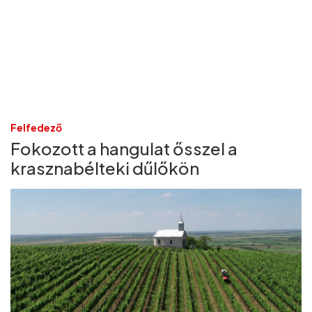
Felfedező
Fokozott a hangulat ősszel a
krasznabélteki dűlőkön