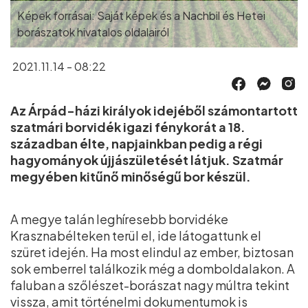
Képek forrásai: Saját képek és a Nachbil és Hetei
borászatok hivatalos oldalairól
2021.11.14 - 08:22
Az Árpád-házi királyok idejéből számontartott
szatmári borvidék igazi fénykorát a 18.
században élte, napjainkban pedig a régi
hagyományok újjászületését látjuk. Szatmár
megyében kitűnő minőségű bor készül.
A megye talán leghíresebb borvidéke
Krasznabélteken terül el, ide látogattunk el
szüret idején. Ha most elindul az ember, biztosan
sok emberrel találkozik még a domboldalakon. A
faluban a szőlészet-borászat nagy múltra tekint
vissza, amit történelmi dokumentumok is