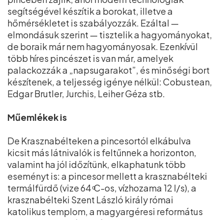
segítségével készítik a borokat, illetve a
hőmérsékletet is szabályozzák. Ezáltal —
elmondásuk szerint — tisztelik a hagyományokat,
de boraik már nem hagyományosak. Ezenkívül
több híres pincészet is van már, amelyek
palackozzák a „napsugarakot”, és minőségi bort
készítenek, a teljesség igénye nélkül: Cobustean,
Edgar Brutler, Jurchis, Leiher Géza stb.
Műemlékek is
De Krasznabélteken a pincesortól elkábulva
kicsit más látnivalók is feltűnnek a horizonton,
valamint ha jól időzítünk, elkaphatunk több
eseményt is: a pincesor mellett a krasznabélteki
termálfürdő (vize 64 ͦC-os, vízhozama 12 l/s), a
krasznabélteki Szent László király római
katolikus templom, a magyargéresi református