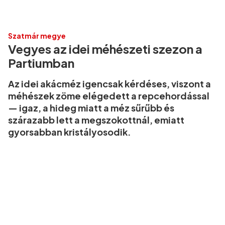
Szatmár megye
Vegyes az idei méhészeti szezon a
Partiumban
Az idei akácméz igencsak kérdéses, viszont a
méhészek zöme elégedett a repcehordással
— igaz, a hideg miatt a méz sűrűbb és
szárazabb lett a megszokottnál, emiatt
gyorsabban kristályosodik.