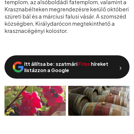
templom, az alsóboldádi fatemplom, valamint a
Krasznabélteken megrendezésre kerülő októberi
szüreti bál és a márciusi falusi vásár. A szomszéd
községben, Királydarócon megtekinthető a
krasznacégényi kolostor.
Itt állítsa be: szatmári
Friss
híreket
›
listázzon a Google