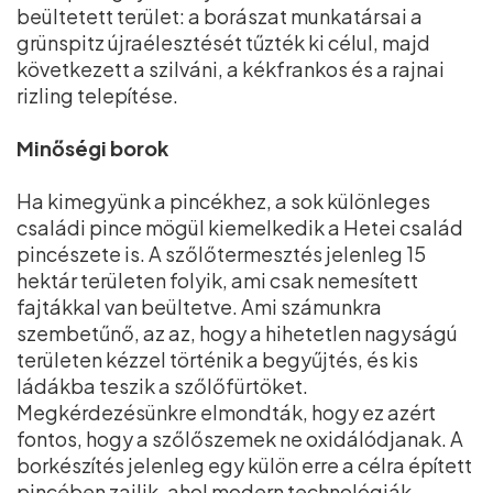
beültetett terület: a borászat munkatársai a
grünspitz újraélesztését tűzték ki célul, majd
következett a szilváni, a kékfrankos és a rajnai
rizling telepítése.
Minőségi borok
Ha kimegyünk a pincékhez, a sok különleges
családi pince mögül kiemelkedik a Hetei család
pincészete is. A szőlőtermesztés jelenleg 15
hektár területen folyik, ami csak nemesített
fajtákkal van beültetve. Ami számunkra
szembetűnő, az az, hogy a hihetetlen nagyságú
területen kézzel történik a begyűjtés, és kis
ládákba teszik a szőlőfürtöket.
Megkérdezésünkre elmondták, hogy ez azért
fontos, hogy a szőlőszemek ne oxidálódjanak. A
borkészítés jelenleg egy külön erre a célra épített
pincében zajlik, ahol modern technológiák