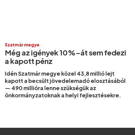
Szatmár megye
Még az igények 10%–át sem fedezi
a kapott pénz
Idén Szatmár megye közel 43,8 millió lejt
kapott a becsült jövedelemadó elosztásából
— 490 millióra lenne szükségük az
önkormányzatoknak a helyi fejlesztésekre.