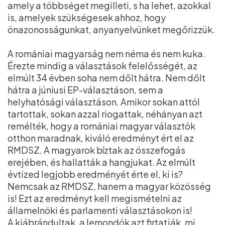
amely a többséget megilleti, s ha lehet, azokkal
is, amelyek szükségesek ahhoz, hogy
önazonosságunkat, anyanyelvünket megőrizzük.
A romániai magyarság nem néma és nem kuka.
Érezte mindig a választások felelősségét, az
elmúlt 34 évben soha nem dőlt hátra. Nem dőlt
hátra a júniusi EP-választáson, sem a
helyhatósági választáson. Amikor sokan attól
tartottak, sokan azzal riogattak, néhányan azt
remélték, hogy a romániai magyar választók
otthon maradnak, kiváló eredményt ért el az
RMDSZ. A magyarok bíztak az összefogás
erejében, és hallatták a hangjukat. Az elmúlt
évtized legjobb eredményét érte el, ki is?
Nemcsak az RMDSZ, hanem a magyar közösség
is! Ezt az eredményt kell megismételni az
államelnöki és parlamenti választásokon is!
A kiábrándultak, a lemondók azt firtatják, mi