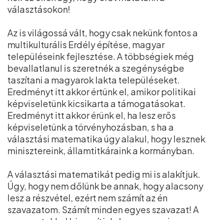
választásokon!
Az is világossá vált, hogy csak nekünk fontos a
multikulturális Erdély építése, magyar
településeink fejlesztése. A többségiek még
bevallatlanul is szeretnék a szegénységbe
taszítani a magyarok lakta településeket.
Eredményt itt akkor értünk el, amikor politikai
képviseletünk kicsikarta a támogatásokat.
Eredményt itt akkor érünk el, ha lesz erős
képviseletünk a törvényhozásban, s ha a
választási matematika úgy alakul, hogy lesznek
minisztereink, államtitkáraink a kormányban.
A választási matematikát pedig mi is alakítjuk.
Úgy, hogy nem dőlünk be annak, hogy alacsony
lesz a részvétel, ezért nem számít az én
szavazatom. Számít minden egyes szavazat! A