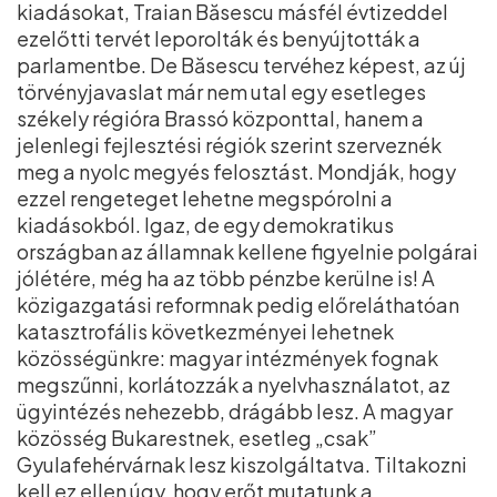
kiadásokat, Traian Băsescu másfél évtizeddel
ezelőtti tervét leporolták és benyújtották a
parlamentbe. De Băsescu tervéhez képest, az új
törvényjavaslat már nem utal egy esetleges
székely régióra Brassó központtal, hanem a
jelenlegi fejlesztési régiók szerint szerveznék
meg a nyolc megyés felosztást. Mondják, hogy
ezzel rengeteget lehetne megspórolni a
kiadásokból. Igaz, de egy demokratikus
országban az államnak kellene figyelnie polgárai
jólétére, még ha az több pénzbe kerülne is! A
közigazgatási reformnak pedig előreláthatóan
katasztrofális következményei lehetnek
közösségünkre: magyar intézmények fognak
megszűnni, korlátozzák a nyelvhasználatot, az
ügyintézés nehezebb, drágább lesz. A magyar
közösség Bukarestnek, esetleg „csak”
Gyulafehérvárnak lesz kiszolgáltatva. Tiltakozni
kell ez ellen úgy, hogy erőt mutatunk a