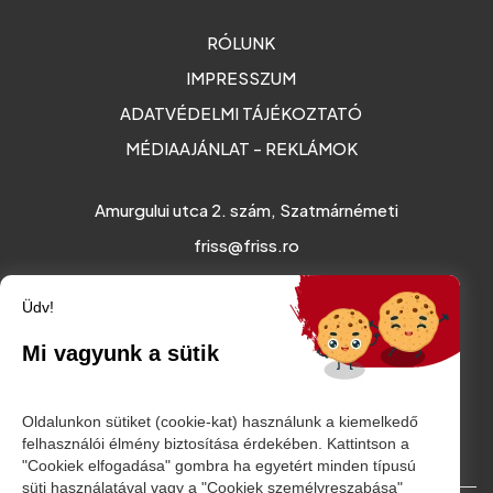
RÓLUNK
IMPRESSZUM
ADATVÉDELMI TÁJÉKOZTATÓ
MÉDIAAJÁNLAT - REKLÁMOK
Amurgului utca 2. szám, Szatmárnémeti
friss@friss.ro
Üdv!
Mi vagyunk a sütik
Oldalunkon sütiket (cookie-kat) használunk a kiemelkedő
felhasználói élmény biztosítása érdekében. Kattintson a
"Cookiek elfogadása" gombra ha egyetért minden típusú
süti használatával vagy a "Cookiek személyreszabása"