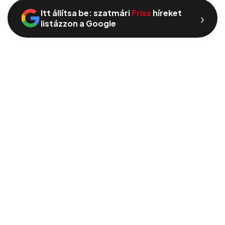
Itt állítsa be: szatmári
Friss
híreket
›
listázzon a Google