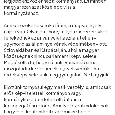
legjobb eszköz ehhez a kormányzás. És minden
magyar szavazat közelebb visz a
kormányzáshoz.
Amikor ezeket a sorokat írom, a magyar nyelv
napja van. Olvasom, hogy milyen módszerekkel
fenekednek az anyanyelv használat ellen –
úgymond az állam nyelvének védelmében – ott,
Szlovákiában és Kárpátalján, ahol a magyar
közösségnek nincs parlamenti képviselete.
Megjósolható, hogy nálunk, Romániában is
mozgolódni kezdenének a „nyelvvédők”, ha
érdekképviseletünk meggyengülne. Ne hagyjuk!
Előttünk tornyosul egy másik veszély is, amit csak
erős képviselettel, kormányon vagy
kormányközelben lehet elhárítani: a
közigazgatási reform. Amelyet azzal indokolnak,
hogy csökkenteni kell az adminisztrációs