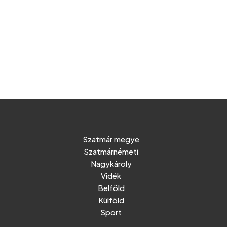
Szatmár megye
Szatmárnémeti
Nagykároly
Vidék
Belföld
Külföld
Sport