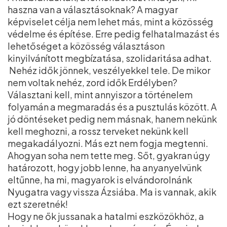
haszna van a választásoknak? A magyar
képviselet célja nem lehet más, mint a közösség
védelme és építése. Erre pedig felhatalmazást és
lehetőséget a közösség választáson
kinyilvánított megbízatása, szolidaritása adhat.
Nehéz idők jönnek, veszélyekkel tele. De mikor
nem voltak nehéz, zord idők Erdélyben?
Választani kell, mint annyiszor a történelem
folyamán a megmaradás és a pusztulás között. A
jó döntéseket pedig nem másnak, hanem nekünk
kell meghozni, a rossz terveket nekünk kell
megakadályozni. Más ezt nem fogja megtenni.
Ahogyan soha nem tette meg. Sőt, gyakran úgy
határozott, hogy jobb lenne, ha anyanyelvünk
eltűnne, ha mi, magyarok is elvándorolnánk
Nyugatra vagy vissza Ázsiába. Ma is vannak, akik
ezt szeretnék!
Hogy ne ők jussanak a hatalmi eszközökhöz, a