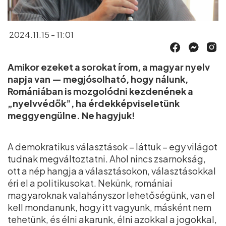
2024.11.15 - 11:01
Amikor ezeket a sorokat írom, a magyar nyelv
napja van — megjósolható, hogy nálunk,
Romániában is mozgolódni kezdenének a
„nyelvvédők”, ha érdekképviseletünk
meggyengülne. Ne hagyjuk!
A demokratikus választások – láttuk – egy világot
tudnak megváltoztatni. Ahol nincs zsarnokság,
ott a nép hangja a választásokon, választásokkal
éri el a politikusokat. Nekünk, romániai
magyaroknak valahányszor lehetőségünk, van el
kell mondanunk, hogy itt vagyunk, másként nem
tehetünk, és élni akarunk, élni azokkal a jogokkal,