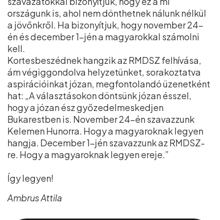
szavazatokkal bizonyítjuk, hogy ez a mi
országunk is, ahol nem dönthetnek nálunk nélkül
a jövőnkről. Ha bizonyítjuk, hogy november 24-
én és december 1-jén a magyarokkal számolni
kell.
Kortesbeszédnek hangzik az RMDSZ felhívása,
ám végiggondolva helyzetünket, sorakoztatva
aspirációinkat józan, megfontolandó üzenetként
hat: „A választásokon döntsünk józan ésszel,
hogy a józan ész győzedelmeskedjen
Bukarestben is. November 24-én szavazzunk
Kelemen Hunorra. Hogy a magyaroknak legyen
hangja. December 1-jén szavazzunk az RMDSZ-
re. Hogy a magyaroknak legyen ereje.”
Így legyen!
Ambrus Attila