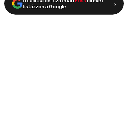
Itt állítsa be: szatmári
Friss
híreket
›
listázzon a Google