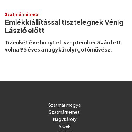
Szatmárnémeti
Emlékkiállítással tisztelegnek Vénig
László előtt
Tizenkét éve hunyt el, szeptember 3-án lett
volna 95 éves a nagykárolyi gotóművész.
Szatmár megye
Szatmárnémeti
Nagykároly
Vidék