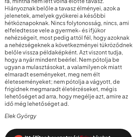
rá, mintha nem lett volna előtte tavasz.
Hiányoznak belőle a tavasz élményei, azok a
jelenetek, amelyek gyökerei a későbbi
hétköznapoknak. Nincs folytonosság, nincs, ami
elfeledtesse vele a gyermek- és ifjúkor
nehézségeit, most pedig attól fél, hogy azoknak
a nehézségeknek a következményei tükröződnek
belőle vissza példaképként. Azt viszont tudja,
hogy a nyár mindent beérlel. Nem pótolja be
ugyan a mulasztásokat, a valamilyen ok miatt
elmaradt eseményeket, meg nem élt
életeseményeket; nem pótolja a vágyott, de
frigidnek megmaradt életérzéseket, mégis
lehetőséget ad arra, hogy megélje azt, amire az
idő még lehetőséget ad.
Elek György