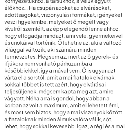
környezetükhöz, a társukhoz, a velük együtt
élőkhöz… Ha csupán azokat az elvárásokat,
adottságokat, viszonyulási formákat, igényeket
veszi figyelembe, melyeket ő megélt vagy
kívülről szemlélt, az épp elegendő lenne ahhoz,
hogy elfogadja mindazt, ami vele, gyermekeivel
és unokáival történik. Ő lehetne az, aki a változó
világgal változik, aki számára minden
természetes. Mégsem az, mert az ő gyerek- és
ifjúkora nem vonható párhuzamba a
későbbiekkel, így a mával sem. Ő is ugyanazt
várta el a sorstól, amit a mai fiatalok elvárnak,
sokkal többet is tett azért, hogy elvárásai
teljesüljenek, mégsem kapta meg azt, amire
vágyott. Néha arra is gondol, hogy abban a
korban az volt a maximum, amit el lehetett érni,
és most sem biztos, hogy a mai viszonyok között
a fiataloknak minden álmuk valóra válik, sőt,
lehet, hogy sokkal kevesebb. Igaz, a régi és a mai