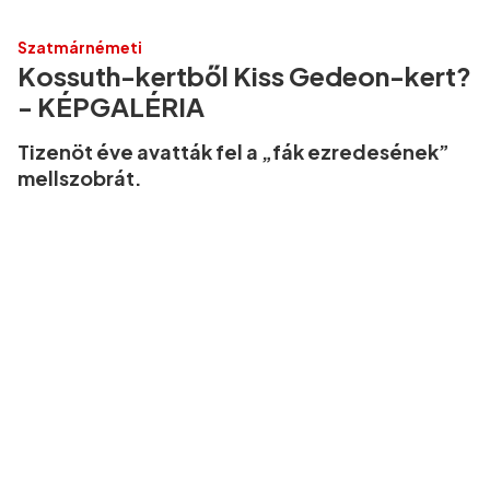
Szatmárnémeti
Kossuth-kertből Kiss Gedeon-kert?
- KÉPGALÉRIA
Tizenöt éve avatták fel a „fák ezredesének”
mellszobrát.