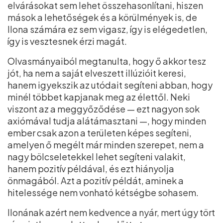
elvárásokat sem lehet összehasonlítani, hiszen
mások a lehetőségek és a körülmények is, de
Ilona számára ez sem vigasz, így is elégedetlen,
így is vesztesnek érzi magát.
Olvasmányaiból megtanulta, hogy ő akkor tesz
jót, ha nem a saját elveszett illúzióit keresi,
hanem igyekszik az utódait segíteni abban, hogy
minél többet kapjanak meg az élettől. Neki
viszont az a meggyőződése — ezt nagyon sok
axiómával tudja alátámasztani —, hogy minden
ember csak azon a területen képes segíteni,
amelyen ő megélt már minden szerepet, nem a
nagy bölcseletekkel lehet segíteni valakit,
hanem pozitív példával, és ezt hiányolja
önmagából. Azt a pozitív példát, aminek a
hitelessége nem vonható kétségbe sohasem.
Ilonának azért nem kedvence a nyár, mert úgy tört