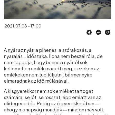
2021.07.08 - 17:00
A nyár az nyár: a pihenés, a szórakozás, a
nyaralás… időszaka. Ilona nem beszél róla, de
nem tagadja, hogy benne a nyárról sok
kellemetlen emlék maradt meg, s ezeken az
emlékeken nem tud túljutni, bármennyire
elmaradnak az idő múlásával.
A kisgyerekkor nem sok emléket tartogat
számára: se jót, se rosszat, épp emiatt van az
elidegenedés. Pedig az ő gyerekkorában —
ahogy manapság mondják — minden más volt,