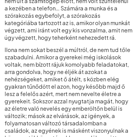
nem ült a számítógép előtt, nem volt szüntelenül
a kezében a telefon… Számára a munka és a
szórakozás egybefolyt, a szórakozás
kategóriába tartozott az is, amikor olyan munkát
végzett, ami iránt volt egy kis vonzalma, amit nem
úgy végzett, hogy teherként nehezedett rá.
Ilona nem sokat beszél a múltról, de nem tud tőle
szabadulni. Amikor a gyerekei még iskolások
voltak, nem bízott rájuk komolyabb feladatokat,
arra gondolva, hogy ne éljék át azokat a
nehézségeket, amiket ő átélt, s közben elég
gyakran tűnődött el azon, hogy később majd ő
lesz a felelős azért, mert nem nevelte életre a
gyerekeit. Sokszor azzal nyugtatja magát, hogy
az életre való nevelés egy emberöltőn belül is
változik; mások az elvárások, az igények, a
folyamatosan változó társadalomban a
családok, az egyének is másként viszonyulnak a