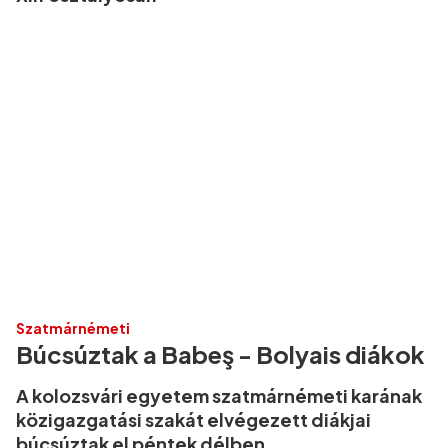
Szatmárnémeti
Búcsúztak a Babeş - Bolyais diákok
A kolozsvári egyetem szatmárnémeti karának
közigazgatási szakát elvégezett diákjai
búcsúztak el péntek délben.