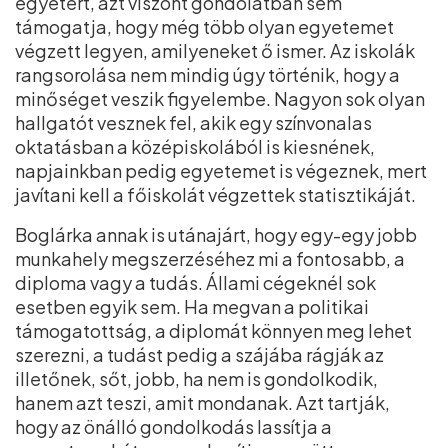
egyetért, azt viszont gondolatban sem
támogatja, hogy még több olyan egyetemet
végzett legyen, amilyeneket ő ismer. Az iskolák
rangsorolása nem mindig úgy történik, hogy a
minőséget veszik figyelembe. Nagyon sok olyan
hallgatót vesznek fel, akik egy színvonalas
oktatásban a középiskolából is kiesnének,
napjainkban pedig egyetemet is végeznek, mert
javítani kell a főiskolát végzettek statisztikáját.
Boglárka annak is utánajárt, hogy egy-egy jobb
munkahely megszerzéséhez mi a fontosabb, a
diploma vagy a tudás. Állami cégeknél sok
esetben egyik sem. Ha megvan a politikai
támogatottság, a diplomát könnyen meg lehet
szerezni, a tudást pedig a szájába rágják az
illetőnek, sőt, jobb, ha nem is gondolkodik,
hanem azt teszi, amit mondanak. Azt tartják,
hogy az önálló gondolkodás lassítja a