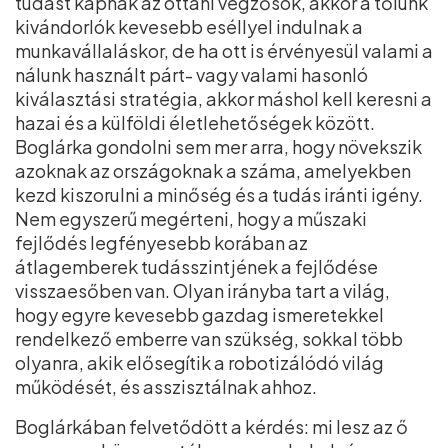
tudást kapnak az ottani végzősök, akkor a tőlünk
kivándorlók kevesebb eséllyel indulnak a
munkavállaláskor, de ha ott is érvényesül valami a
nálunk használt párt- vagy valami hasonló
kiválasztási stratégia, akkor máshol kell keresni a
hazai és a külföldi életlehetőségek között.
Boglárka gondolni sem mer arra, hogy növekszik
azoknak az országoknak a száma, amelyekben
kezd kiszorulni a minőség és a tudás iránti igény.
Nem egyszerű megérteni, hogy a műszaki
fejlődés legfényesebb korában az
átlagemberek tudásszintjének a fejlődése
visszaesőben van. Olyan irányba tart a világ,
hogy egyre kevesebb gazdag ismeretekkel
rendelkező emberre van szükség, sokkal több
olyanra, akik elősegítik a robotizálódó világ
működését, és asszisztálnak ahhoz.
Boglárkában felvetődött a kérdés: mi lesz az ő