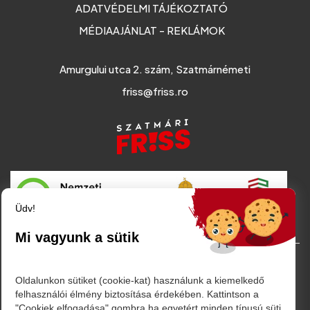
ADATVÉDELMI TÁJÉKOZTATÓ
MÉDIAAJÁNLAT - REKLÁMOK
Amurgului utca 2. szám, Szatmárnémeti
friss@friss.ro
Üdv!
Mi vagyunk a sütik
© Minden jog fenntartva. 2026
Oldalunkon sütiket (cookie-kat) használunk a kiemelkedő
felhasználói élmény biztosítása érdekében. Kattintson a
"Cookiek elfogadása" gombra ha egyetért minden típusú süti