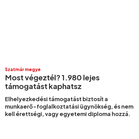
Szatmár megye
Most végeztél? 1.980 lejes
támogatást kaphatsz
Elhelyezkedési támogatást biztosít a
munkaerő-foglalkoztatási ügynökség, és nem
kell érettségi, vagy egyetemi diploma hozzá.