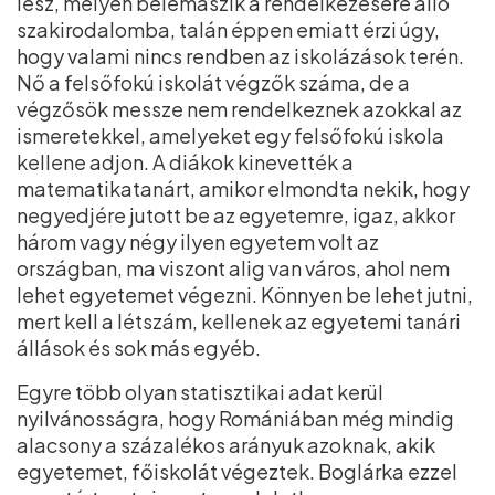
lesz, mélyen belemászik a rendelkezésére álló
szakirodalomba, talán éppen emiatt érzi úgy,
hogy valami nincs rendben az iskolázások terén.
Nő a felsőfokú iskolát végzők száma, de a
végzősök messze nem rendelkeznek azokkal az
ismeretekkel, amelyeket egy felsőfokú iskola
kellene adjon. A diákok kinevették a
matematikatanárt, amikor elmondta nekik, hogy
negyedjére jutott be az egyetemre, igaz, akkor
három vagy négy ilyen egyetem volt az
országban, ma viszont alig van város, ahol nem
lehet egyetemet végezni. Könnyen be lehet jutni,
mert kell a létszám, kellenek az egyetemi tanári
állások és sok más egyéb.
Egyre több olyan statisztikai adat kerül
nyilvánosságra, hogy Romániában még mindig
alacsony a százalékos arányuk azoknak, akik
egyetemet, főiskolát végeztek. Boglárka ezzel