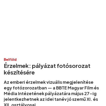
Belföld
Érzelmek: pályázat fotósorozat
készítésére
Az emberi érzelmek vizuális megjelenítése
egy fotózorozatban — a BBTE Magyar Film és
Média Intézetének pályázatára május 27–ig
jelentkezhetnek az idei tanév jó szemű XI. és
XII. osztályosai.