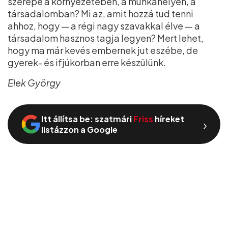
szerepe a környezetében, a munkahelyén, a
társadalomban? Mi az, amit hozzá tud tenni
ahhoz, hogy — a régi nagy szavakkal élve — a
társadalom hasznos tagja legyen? Mert lehet,
hogy ma már kevés embernek jut eszébe, de
gyerek- és ifjúkorban erre készülünk.
Elek György
Itt állítsa be: szatmári
Friss
híreket
›
listázzon a Google