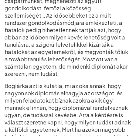
csapatmunkát, megnehezíti az együtt
gondolkodást, fertőzi a közösség
szellemiségét… Az idősebbeket ez a múlt
rendszer gondolkodásmódjára emlékezteti, a
fiatalok pedig hihetetlennek tartják azt, hogy
abban az időben milyen kevés lehetőség volt a
tanulásra, a szigorú felvételikkel kizárták a
fiatalokat az egyetemekről, és megvonták tőlük
a továbbtanulás lehetőségét. Most ott van a
számtalan egyetem, de mindenki diplomát akar
szerezni, nem tudást.
Boglárka azt is kutatja, mi az oka annak, hogy
nagyon sok diplomás elhagyja az országot, és
milyen feladatokat bíznak azokra akik úgy
mennek el innen, hogy diplomával rendelkeznek
ugyan, de tudással kevésbé. Arra a kérdésre is
választ szeretne kapni, hogy milyen tudást adnak
a külföldi egyetemek. Mert ha azokon nagyobb