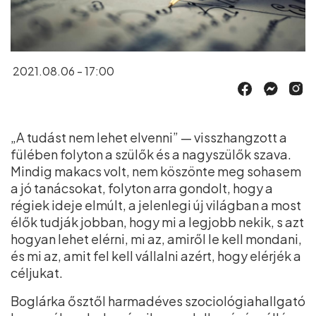
2021.08.06 - 17:00
„A tudást nem lehet elvenni” — visszhangzott a
fülében folyton a szülők és a nagyszülők szava.
Mindig makacs volt, nem köszönte meg sohasem
a jó tanácsokat, folyton arra gondolt, hogy a
régiek ideje elmúlt, a jelenlegi új világban a most
élők tudják jobban, hogy mi a legjobb nekik, s azt
hogyan lehet elérni, mi az, amiről le kell mondani,
és mi az, amit fel kell vállalni azért, hogy elérjék a
céljukat.
Boglárka ősztől harmadéves szociológiahallgató