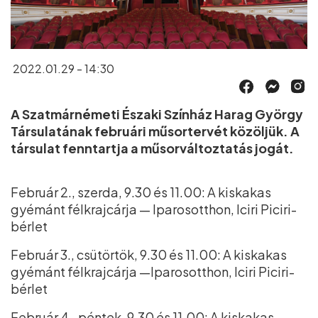
2022.01.29 - 14:30
A Szatmárnémeti Északi Színház Harag György
Társulatának februári műsortervét közöljük. A
társulat fenntartja a műsorváltoztatás jogát.
Február 2., szerda, 9.30 és 11.00: A kiskakas
gyémánt félkrajcárja — Iparosotthon, Iciri Piciri-
bérlet
Február 3., csütörtök, 9.30 és 11.00: A kiskakas
gyémánt félkrajcárja —Iparosotthon, Iciri Piciri-
bérlet
Február 4., péntek, 9.30 és 11.00: A kiskakas