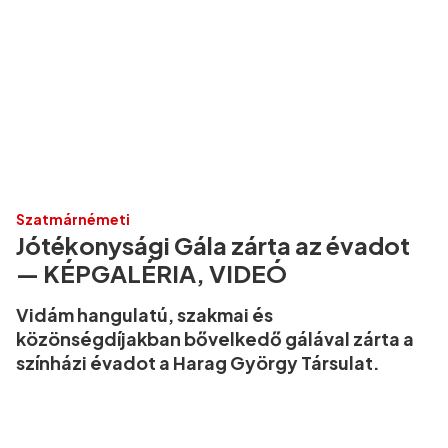
Szatmárnémeti
Jótékonysági Gála zárta az évadot
— KÉPGALÉRIA, VIDEÓ
Vidám hangulatú, szakmai és
közönségdíjakban bővelkedő gálával zárta a
színházi évadot a Harag György Társulat.