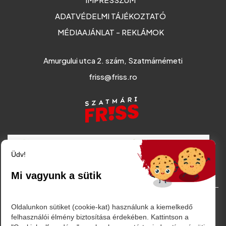
ADATVÉDELMI TÁJÉKOZTATÓ
MÉDIAAJÁNLAT - REKLÁMOK
Amurgului utca 2. szám, Szatmárnémeti
friss@friss.ro
Üdv!
Mi vagyunk a sütik
© Minden jog fenntartva. 2026
Oldalunkon sütiket (cookie-kat) használunk a kiemelkedő
felhasználói élmény biztosítása érdekében. Kattintson a