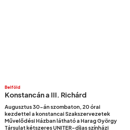
Belföld
Konstancán a III. Richárd
Augusztus 30-án szombaton, 20 órai
kezdettel a konstancai Szakszervezetek
Művelődési Házban látható a Harag György
Társulat kétszeres UNITER-díjas színházi