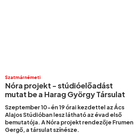
Szatmárnémeti
Nóra projekt - stúdióelőadást
mutat be a Harag György Társulat
Szeptember 10-én 19 órai kezdettel az Ács
Alajos Stúdióban lesz látható az évad első
bemutatója. A Nóra projekt rendezője Frumen
Gergő, a társulat színésze.