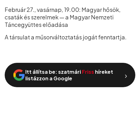
Február 27., vasárnap, 19.00: Magyar hősök,
csaták és szerelmek — a Magyar Nemzeti
Táncegyüttes előadása
A társulat a műsorváltoztatás jogát fenntartja.
Itt állítsa be: szatmári
Friss
híreket
›
listázzon a Google