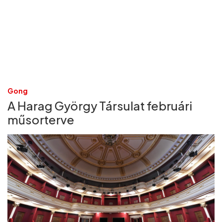
Gong
A Harag György Társulat februári
műsorterve