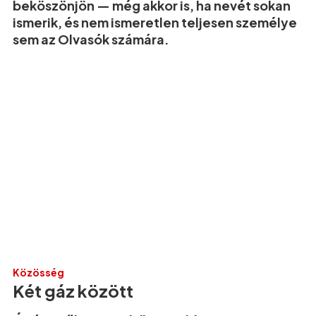
beköszönjön — még akkor is, ha nevét sokan
ismerik, és nem ismeretlen teljesen személye
sem az Olvasók számára.
Közösség
Két gáz között