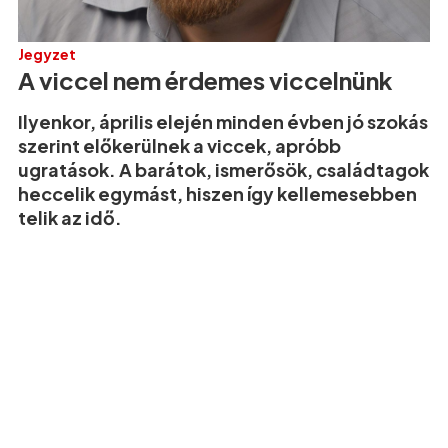
Jegyzet
A viccel nem érdemes viccelnünk
Ilyenkor, április elején minden évben jó szokás
szerint előkerülnek a viccek, apróbb
ugratások. A barátok, ismerősök, családtagok
heccelik egymást, hiszen így kellemesebben
telik az idő.