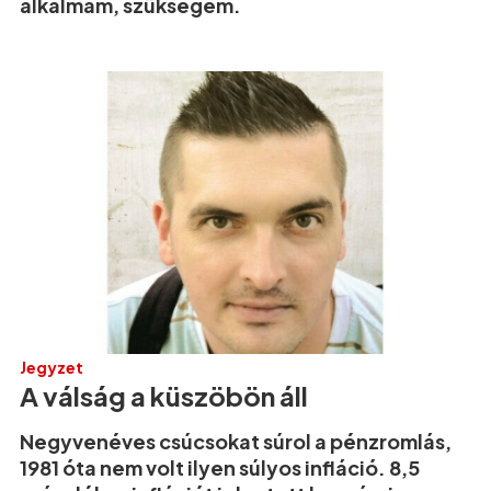
alkalmam, szükségem.
Jegyzet
A válság a küszöbön áll
Negyvenéves csúcsokat súrol a pénzromlás,
1981 óta nem volt ilyen súlyos infláció. 8,5