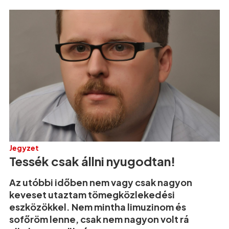
Jegyzet
Tessék csak állni nyugodtan!
Az utóbbi időben nem vagy csak nagyon
keveset utaztam tömegközlekedési
eszközökkel. Nem mintha limuzinom és
sofőröm lenne, csak nem nagyon volt rá