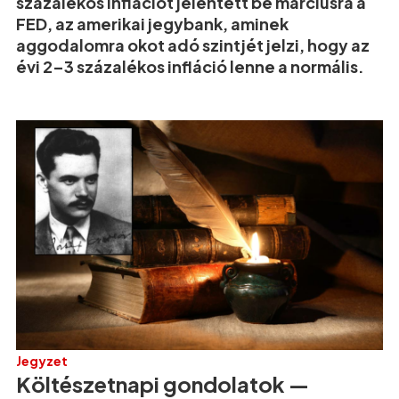
százalékos inflációt jelentett be márciusra a
FED, az amerikai jegybank, aminek
aggodalomra okot adó szintjét jelzi, hogy az
évi 2–3 százalékos infláció lenne a normális.
Jegyzet
Költészetnapi gondolatok —