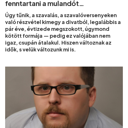
fenntartani a mulandót…
Úgy tűnik, a szavalás, a szavalóversenyeken
való részvétel kimegy a divatból, legalábbis a
pár éve, évtizede megszokott, úgymond
kötött formája — pedig ez valójában nem
igaz, csupán átalakul. Hiszen változnak az
idők, s velük változunk mi is.