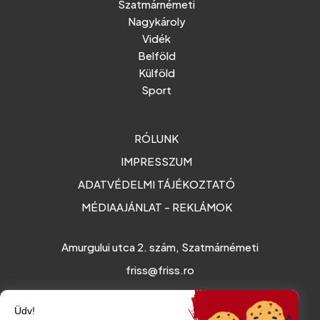
Szatmárnémeti
Nagykároly
Vidék
Belföld
Külföld
Sport
RÓLUNK
IMPRESSZUM
ADATVÉDELMI TÁJÉKOZTATÓ
MÉDIAAJÁNLAT - REKLÁMOK
Amurgului utca 2. szám, Szatmárnémeti
friss@friss.ro
Üdv!