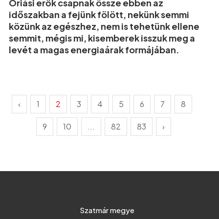
Óriási erők csapnak össze ebben az
időszakban a fejünk fölött, nekünk semmi
közünk az egészhez, nem is tehetünk ellene
semmit, mégis mi, kisemberek isszuk meg a
levét a magas energiaárak formájában.
‹
1
2
3
4
5
6
7
8
9
10
...
82
83
›
Szatmár megye