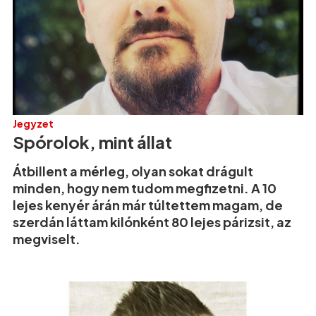
Jegyzet
Spórolok, mint állat
Átbillent a mérleg, olyan sokat drágult
minden, hogy nem tudom megfizetni. A 10
lejes kenyér árán már túltettem magam, de
szerdán láttam kilónként 80 lejes párizsit, az
megviselt.