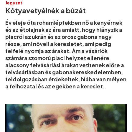
Jegyzet
Kótyavetyélnék a búzát
Év eleje óta rohamléptekben nő a kenyérnek
és az étolajnak az ára amiatt, hogy hiányzik a
piacról az ukrán és az orosz gabona nagy
része, ami növeli a keresletet, ami pedig
felfelé nyomja az árakat. Ám a vásárlók
számára szomorú piaci helyzet ellenére
alacsony felvásárlási árakat vetítenek előre a
felvásárlásban és gabonakereskedelemben,
feldolgozásban érdekeltek, hiába van mélyen
a felhozatal és az egekben a kereslet.