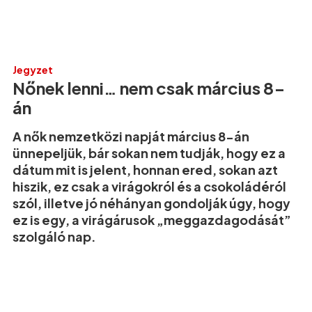
Jegyzet
Nőnek lenni… nem csak március 8-
án
A nők nemzetközi napját március 8-án
ünnepeljük, bár sokan nem tudják, hogy ez a
dátum mit is jelent, honnan ered, sokan azt
hiszik, ez csak a virágokról és a csokoládéról
szól, illetve jó néhányan gondolják úgy, hogy
ez is egy, a virágárusok „meggazdagodását”
szolgáló nap.